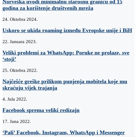
Norveška uvodi minimalnu starosnu granicu od 15
godina za korištenje društvenih mreža
24. Oktobra 2024.
Uskoro se ukida roaming između Evropske unije i BiH
22. Januara 2023.
Veliki problemi za WhatsApp: Poruke ne prolaze, sve
‘stoji’
25. Oktobra 2022.
Najčešće greške prilikom punjenja mobitela koje mu
skraćuju vijek trajanja
4. Jula 2022.
Facebook sprema veliki redizajn
17. Juna 2022.
‘Pali’ Facebook, Instagram, WhatsApp i Messenger