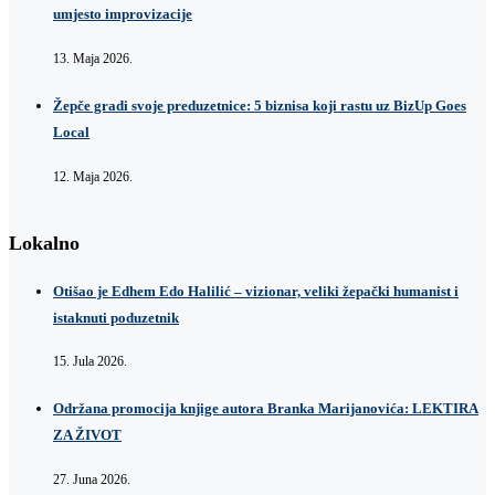
umjesto improvizacije
13. Maja 2026.
Žepče gradi svoje preduzetnice: 5 biznisa koji rastu uz BizUp Goes
Local
12. Maja 2026.
Lokalno
Otišao je Edhem Edo Halilić – vizionar, veliki žepački humanist i
istaknuti poduzetnik
15. Jula 2026.
Održana promocija knjige autora Branka Marijanovića: LEKTIRA
ZA ŽIVOT
27. Juna 2026.