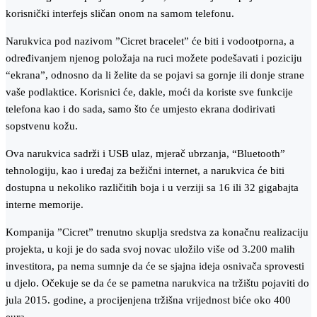
korisnički interfejs sličan onom na samom telefonu.
Narukvica pod nazivom ”Cicret bracelet” će biti i vodootporna, a
određivanjem njenog položaja na ruci možete podešavati i poziciju
“ekrana”, odnosno da li želite da se pojavi sa gornje ili donje strane
vaše podlaktice. Korisnici će, dakle, moći da koriste sve funkcije
telefona kao i do sada, samo što će umjesto ekrana dodirivati
sopstvenu kožu.
Ova narukvica sadrži i USB ulaz, mjerač ubrzanja, “Bluetooth”
tehnologiju, kao i uređaj za bežični internet, a narukvica će biti
dostupna u nekoliko različitih boja i u verziji sa 16 ili 32 gigabajta
interne memorije.
Kompanija ”Cicret” trenutno skuplja sredstva za konačnu realizaciju
projekta, u koji je do sada svoj novac uložilo više od 3.200 malih
investitora, pa nema sumnje da će se sjajna ideja osnivača sprovesti
u djelo. Očekuje se da će se pametna narukvica na tržištu pojaviti do
jula 2015. godine, a procijenjena tržišna vrijednost biće oko 400