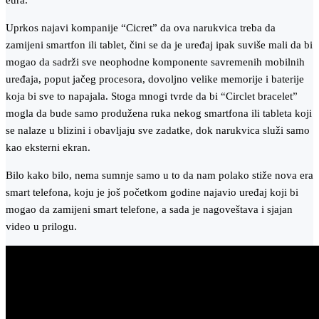
eura.
Uprkos najavi kompanije “Cicret” da ova narukvica treba da
zamijeni smartfon ili tablet, čini se da je uređaj ipak suviše mali da bi
mogao da sadrži sve neophodne komponente savremenih mobilnih
uređaja, poput jačeg procesora, dovoljno velike memorije i baterije
koja bi sve to napajala. Stoga mnogi tvrde da bi “Circlet bracelet”
mogla da bude samo produžena ruka nekog smartfona ili tableta koji
se nalaze u blizini i obavljaju sve zadatke, dok narukvica služi samo
kao eksterni ekran.
Bilo kako bilo, nema sumnje samo u to da nam polako stiže nova era
smart telefona, koju je još početkom godine najavio uređaj koji bi
mogao da zamijeni smart telefone, a sada je nagoveštava i sjajan
video u prilogu.