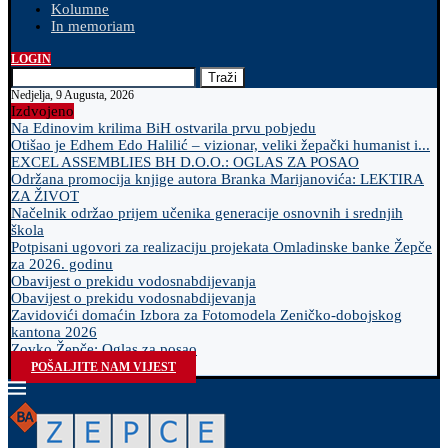
Kolumne
In memoriam
LOGIN
Traži
Nedjelja, 9 Augusta, 2026
Izdvojeno
Na Edinovim krilima BiH ostvarila prvu pobjedu
Otišao je Edhem Edo Halilić – vizionar, veliki žepački humanist i...
EXCEL ASSEMBLIES BH D.O.O.: OGLAS ZA POSAO
Održana promocija knjige autora Branka Marijanovića: LEKTIRA
ZA ŽIVOT
Načelnik održao prijem učenika generacije osnovnih i srednjih
škola
Potpisani ugovori za realizaciju projekata Omladinske banke Žepče
za 2026. godinu
Obavijest o prekidu vodosnabdijevanja
Obavijest o prekidu vodosnabdijevanja
Zavidovići domaćin Izbora za Fotomodela Zeničko-dobojskog
kantona 2026
Zovko Žepče: Oglas za posao
POŠALJITE NAM VIJEST