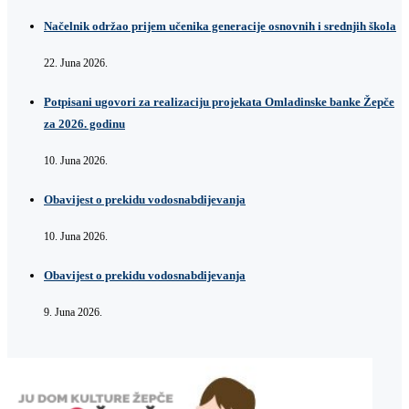
Načelnik održao prijem učenika generacije osnovnih i srednjih škola
22. Juna 2026.
Potpisani ugovori za realizaciju projekata Omladinske banke Žepče
za 2026. godinu
10. Juna 2026.
Obavijest o prekidu vodosnabdijevanja
10. Juna 2026.
Obavijest o prekidu vodosnabdijevanja
9. Juna 2026.