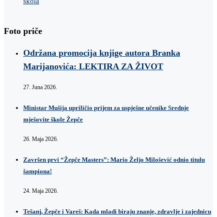
škola
Foto priče
Održana promocija knjige autora Branka
Marijanovića: LEKTIRA ZA ŽIVOT
27. Juna 2026.
Ministar Mušija upriličio prijem za uspješne učenike Srednje
mješovite škole Žepče
26. Maja 2026.
Završen prvi “Žepče Masters”: Mario Željo Milošević odnio titulu
šampiona!
24. Maja 2026.
Tešanj, Žepče i Vareš: Kada mladi biraju znanje, zdravlje i zajednicu