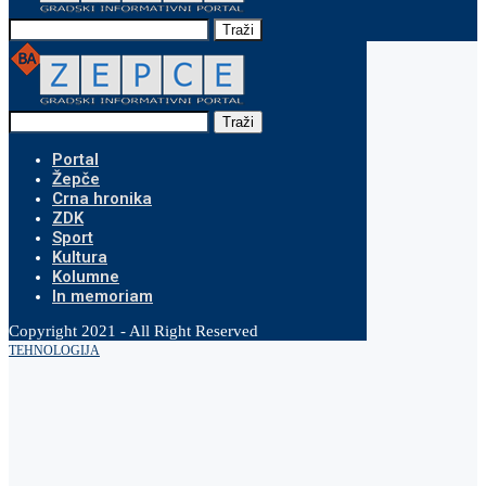
Traži
Traži
Portal
Žepče
Crna hronika
ZDK
Sport
Kultura
Kolumne
In memoriam
Copyright 2021 - All Right Reserved
TEHNOLOGIJA