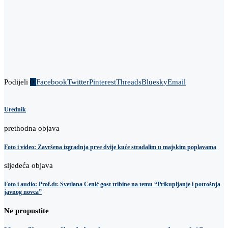
Podijeli
0
Facebook
Twitter
Pinterest
Threads
Bluesky
Email
Urednik
prethodna objava
Foto i video: Završena izgradnja prve dvije kuće stradalim u majskim poplavama
sljedeća objava
Foto i audio: Prof.dr. Svetlana Cenić gost tribine na temu “Prikupljanje i potrošnja
javnog novca”
Ne propustite