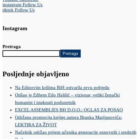
instagram
Follow Us
tiktok
Follow Us
Instagram
Pretraga
Pretraga
Posljednje objavljeno
Na Edinovim krilima BiH ostvarila prvu pobjedu
Otišao je Edhem Edo Halilić – vizionar, veliki žepački
humanist i istaknuti poduzetnik
EXCEL ASSEMBLIES BH D.O.O.: OGLAS ZA POSAO
Održana promocija knjige autora Branka Marijanovića:
LEKTIRA ZA ŽIVOT
Načelnik održao prijem učenika generacije osnovnih i srednjih