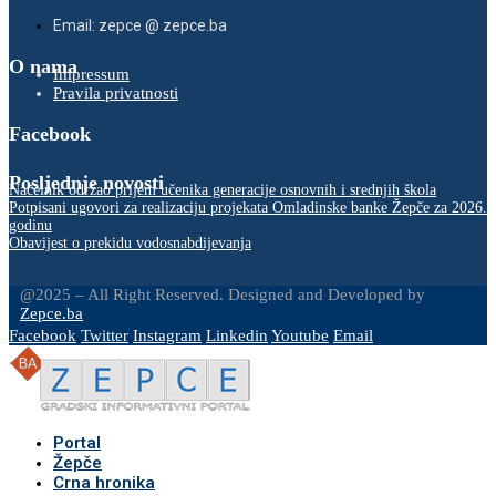
Email: zepce @ zepce.ba
O nama
Impressum
Pravila privatnosti
Facebook
Posljednje novosti
Načelnik održao prijem učenika generacije osnovnih i srednjih škola
Potpisani ugovori za realizaciju projekata Omladinske banke Žepče za 2026.
godinu
Obavijest o prekidu vodosnabdijevanja
@2025 – All Right Reserved. Designed and Developed by
Zepce.ba
Facebook
Twitter
Instagram
Linkedin
Youtube
Email
Portal
Žepče
Crna hronika