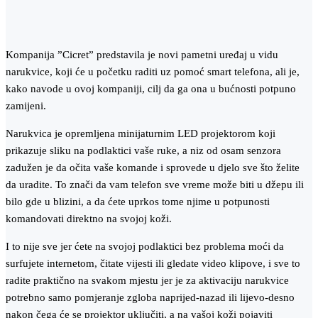
Kompanija ”Cicret” predstavila je novi pametni uređaj u vidu
narukvice, koji će u početku raditi uz pomoć smart telefona, ali je,
kako navode u ovoj kompaniji, cilj da ga ona u bućnosti potpuno
zamijeni.
Narukvica je opremljena minijaturnim LED projektorom koji
prikazuje sliku na podlaktici vaše ruke, a niz od osam senzora
zadužen je da očita vaše komande i sprovede u djelo sve što želite
da uradite. To znači da vam telefon sve vreme može biti u džepu ili
bilo gde u blizini, a da ćete uprkos tome njime u potpunosti
komandovati direktno na svojoj koži.
I to nije sve jer ćete na svojoj podlaktici bez problema moći da
surfujete internetom, čitate vijesti ili gledate video klipove, i sve to
radite praktično na svakom mjestu jer je za aktivaciju narukvice
potrebno samo pomjeranje zgloba naprijed-nazad ili lijevo-desno
nakon čega će se projektor uključiti, a na vašoj koži pojaviti