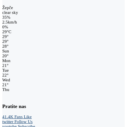
Žepče
clear sky
35%
2.5km/h
0%
29
°
C
29
°
29
°
28
°
Sun
20
°
Mon
21
°
Tue
22
°
Wed
21
°
Thu
Pratite nas
41.4K
Fans
Like
twitter
Follow Us
youtube
Subscribe