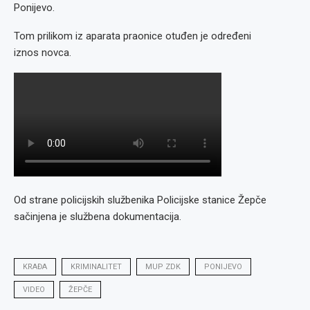
Ponijevo.
Tom prilikom iz aparata praonice otuđen je određeni
iznos novca.
Od strane policijskih službenika Policijske stanice Žepče
sačinjena je službena dokumentacija.
KRAĐA
KRIMINALITET
MUP ZDK
PONIJEVO
VIDEO
ŽEPČE