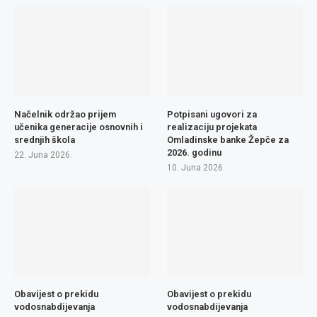
Načelnik održao prijem
Potpisani ugovori za
učenika generacije osnovnih i
realizaciju projekata
srednjih škola
Omladinske banke Žepče za
2026. godinu
22. Juna 2026.
10. Juna 2026.
Obavijest o prekidu
Obavijest o prekidu
vodosnabdijevanja
vodosnabdijevanja