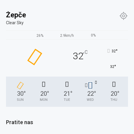
Žepče
Clear Sky
0%
26%
2.9km/h
°
32
C
32
°
°
32
30
°
20
°
21
°
22
°
20
°
SUN
MON
TUE
WED
THU
Pratite nas