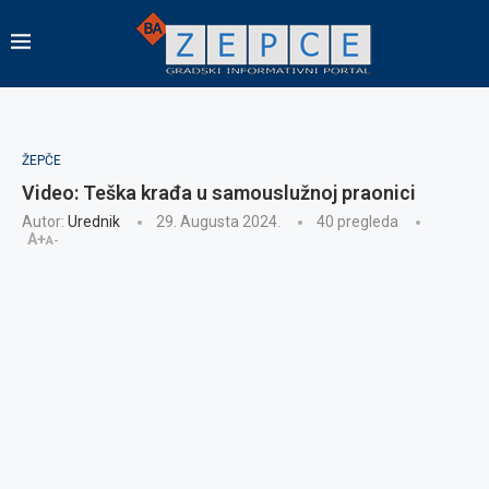
ŽEPČE
Video: Teška krađa u samouslužnoj praonici
Autor:
Urednik
29. Augusta 2024.
40
pregleda
A+
A-