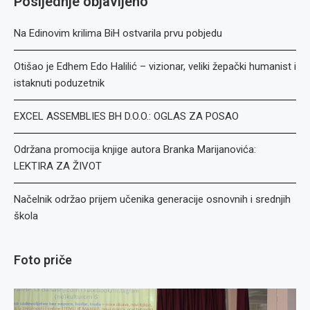
Posljednje objavljeno
Na Edinovim krilima BiH ostvarila prvu pobjedu
Otišao je Edhem Edo Halilić – vizionar, veliki žepački humanist i
istaknuti poduzetnik
EXCEL ASSEMBLIES BH D.O.O.: OGLAS ZA POSAO
Održana promocija knjige autora Branka Marijanovića:
LEKTIRA ZA ŽIVOT
Načelnik održao prijem učenika generacije osnovnih i srednjih
škola
Foto priče