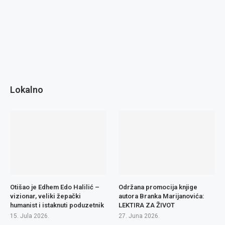
Lokalno
Otišao je Edhem Edo Halilić –
Održana promocija knjige
vizionar, veliki žepački
autora Branka Marijanovića:
humanist i istaknuti poduzetnik
LEKTIRA ZA ŽIVOT
15. Jula 2026.
27. Juna 2026.