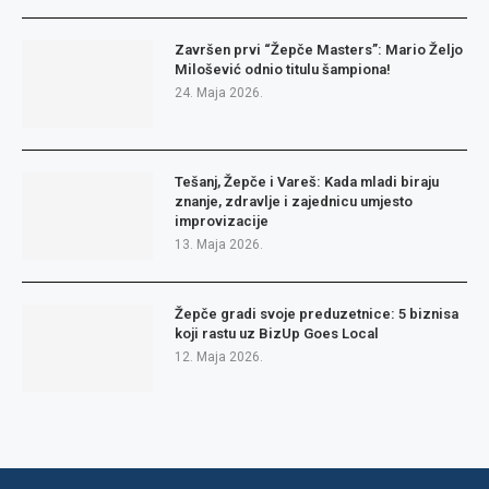
Završen prvi “Žepče Masters”: Mario Željo
Milošević odnio titulu šampiona!
24. Maja 2026.
Tešanj, Žepče i Vareš: Kada mladi biraju
znanje, zdravlje i zajednicu umjesto
improvizacije
13. Maja 2026.
Žepče gradi svoje preduzetnice: 5 biznisa
koji rastu uz BizUp Goes Local
12. Maja 2026.