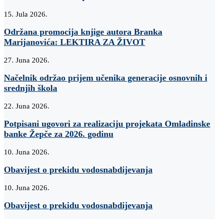
15. Jula 2026.
Održana promocija knjige autora Branka
Marijanovića: LEKTIRA ZA ŽIVOT
27. Juna 2026.
Načelnik održao prijem učenika generacije osnovnih i
srednjih škola
22. Juna 2026.
Potpisani ugovori za realizaciju projekata Omladinske
banke Žepče za 2026. godinu
10. Juna 2026.
Obavijest o prekidu vodosnabdijevanja
10. Juna 2026.
Obavijest o prekidu vodosnabdijevanja