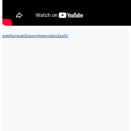
grmljavina
kiša
nevrijeme
video
žepče