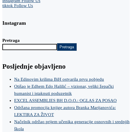
instagram
Follow Us
tiktok
Follow Us
Instagram
Pretraga
Pretraga
Posljednje objavljeno
Na Edinovim krilima BiH ostvarila prvu pobjedu
Otišao je Edhem Edo Halilić – vizionar, veliki žepački
humanist i istaknuti poduzetnik
EXCEL ASSEMBLIES BH D.O.O.: OGLAS ZA POSAO
Održana promocija knjige autora Branka Marijanovića:
LEKTIRA ZA ŽIVOT
Načelnik održao prijem učenika generacije osnovnih i srednjih
škola