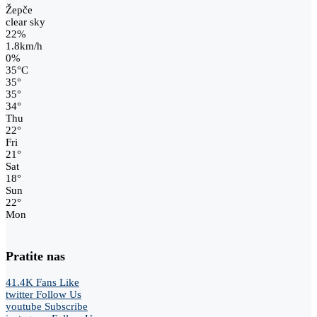
Žepče
clear sky
22%
1.8km/h
0%
35
°
C
35
°
35
°
34
°
Thu
22
°
Fri
21
°
Sat
18
°
Sun
22
°
Mon
Pratite nas
41.4K
Fans
Like
twitter
Follow Us
youtube
Subscribe