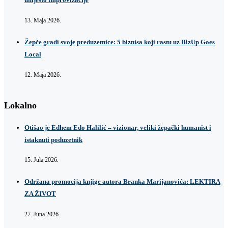
13. Maja 2026.
Žepče gradi svoje preduzetnice: 5 biznisa koji rastu uz BizUp Goes
Local
12. Maja 2026.
Lokalno
Otišao je Edhem Edo Halilić – vizionar, veliki žepački humanist i
istaknuti poduzetnik
15. Jula 2026.
Održana promocija knjige autora Branka Marijanovića: LEKTIRA
ZA ŽIVOT
27. Juna 2026.