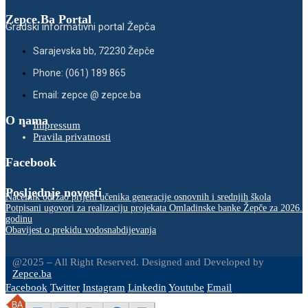
Zepce.Ba Portal
Gradski informativni portal Žepča
Sarajevska bb, 72230 Žepče
Phone: (061) 189 865
Email: zepce @ zepce.ba
O nama
Impressum
Pravila privatnosti
Facebook
Posljednje novosti
Načelnik održao prijem učenika generacije osnovnih i srednjih škola
Potpisani ugovori za realizaciju projekata Omladinske banke Žepče za 2026.
godinu
Obavijest o prekidu vodosnabdijevanja
@2025 – All Right Reserved. Designed and Developed by
Zepce.ba
Facebook
Twitter
Instagram
Linkedin
Youtube
Email