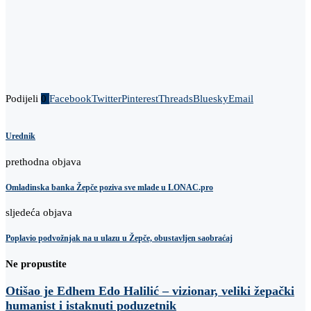
Podijeli
0
Facebook
Twitter
Pinterest
Threads
Bluesky
Email
Urednik
prethodna objava
Omladinska banka Žepče poziva sve mlade u LONAC.pro
sljedeća objava
Poplavio podvožnjak na u ulazu u Žepče, obustavljen saobraćaj
Ne propustite
Otišao je Edhem Edo Halilić – vizionar, veliki žepački
humanist i istaknuti poduzetnik