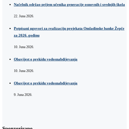
Načelnik održao prijem učenika generacije osnovnih i srednjih škola
22. Juna 2026.
Potpisani ugovori za realizaciju projekata Omladinske banke Žepče
za 2026. godinu
10. Juna 2026.
Obavijest o prekidu vodosnabdijevanja
10. Juna 2026.
Obavijest o prekidu vodosnabdijevanja
9. Juna 2026.
Sponzorirano