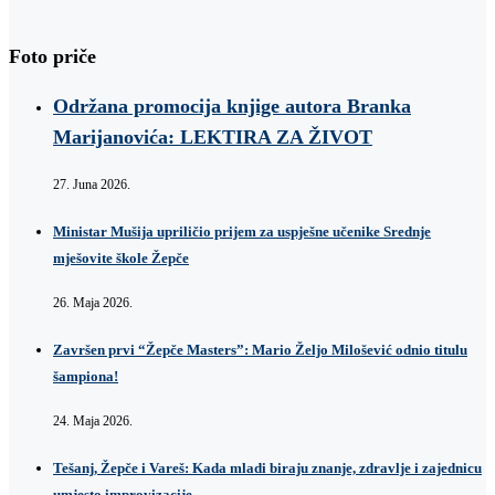
Foto priče
Održana promocija knjige autora Branka
Marijanovića: LEKTIRA ZA ŽIVOT
27. Juna 2026.
Ministar Mušija upriličio prijem za uspješne učenike Srednje
mješovite škole Žepče
26. Maja 2026.
Završen prvi “Žepče Masters”: Mario Željo Milošević odnio titulu
šampiona!
24. Maja 2026.
Tešanj, Žepče i Vareš: Kada mladi biraju znanje, zdravlje i zajednicu
umjesto improvizacije