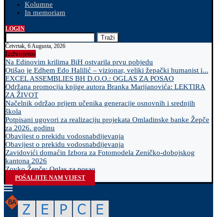
Kolumne
In memoriam
LOGIN
Traži
Četvrtak, 6 Augusta, 2026
Izdvojeno
Na Edinovim krilima BiH ostvarila prvu pobjedu
Otišao je Edhem Edo Halilić – vizionar, veliki žepački humanist i...
EXCEL ASSEMBLIES BH D.O.O.: OGLAS ZA POSAO
Održana promocija knjige autora Branka Marijanovića: LEKTIRA
ZA ŽIVOT
Načelnik održao prijem učenika generacije osnovnih i srednjih
škola
Potpisani ugovori za realizaciju projekata Omladinske banke Žepče
za 2026. godinu
Obavijest o prekidu vodosnabdijevanja
Obavijest o prekidu vodosnabdijevanja
Zavidovići domaćin Izbora za Fotomodela Zeničko-dobojskog
kantona 2026
Zovko Žepče: Oglas za posao
POŠALJITE NAM VIJEST