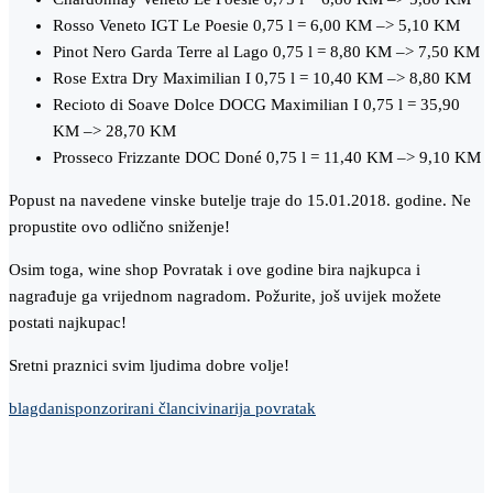
Rosso Veneto IGT Le Poesie 0,75 l = 6,00 KM –> 5,10 KM
Pinot Nero Garda Terre al Lago 0,75 l = 8,80 KM –> 7,50 KM
Rose Extra Dry Maximilian I 0,75 l = 10,40 KM –> 8,80 KM
Recioto di Soave Dolce DOCG Maximilian I 0,75 l = 35,90
KM –> 28,70 KM
Prosseco Frizzante DOC Doné 0,75 l = 11,40 KM –> 9,10 KM
Popust na navedene vinske butelje traje do 15.01.2018. godine. Ne
propustite ovo odlično sniženje!
Osim toga, wine shop Povratak i ove godine bira najkupca i
nagrađuje ga vrijednom nagradom. Požurite, još uvijek možete
postati najkupac!
Sretni praznici svim ljudima dobre volje!
blagdani
sponzorirani članci
vinarija povratak