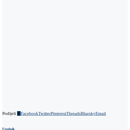
Podijeli
0
Facebook
Twitter
Pinterest
Threads
Bluesky
Email
Urednik