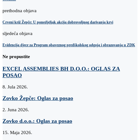
prethodna objava
Crveni križ Žepče: U ponedjeljak akcija dobrovoljnog darivanja krvi
sljedeća objava
Evidencija djece za Program obaveznog predškolskog odgoja i obrazovanja u ZDK
Ne propustite
EXCEL ASSEMBLIES BH D.O.O.: OGLAS ZA
POSAO
8. Jula 2026.
Zovko Žepče: Oglas za posao
2. Juna 2026.
Zovko d.o.o.: Oglas za posao
15. Maja 2026.