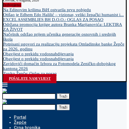
Četvrtak, 6 Augusta, 2026
Izdvojeno
Na Edinovim krilima BiH ostvarila prvu pobjedu
Otišao je Edhem Edo Halilić – vizionar, veliki žepački humanist i...
EXCEL ASSEMBLIES BH D.O.O.: OGLAS ZA POSAO
Održana promocija knjige autora Branka Marijanovića: LEKTIRA
ZA ŽIVOT
Načelnik održao prijem učenika generacije osnovnih i srednjih
škola
Potpisani ugovori za realizaciju projekata Omladinske banke Žepče
za 2026. godinu
Obavijest o prekidu vodosnabdijevanja
Obavijest o prekidu vodosnabdijevanja
Zavidovići domaćin Izbora za Fotomodela Zeničko-dobojskog
kantona 2026
Zovko Žepče: Oglas za posao
POŠALJITE NAM VIJEST
Traži
Traži
Portal
Žepče
Crna hronika