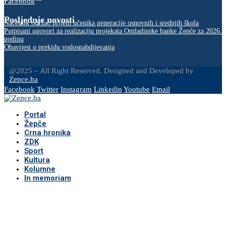
Facebook
Posljednje novosti
Načelnik održao prijem učenika generacije osnovnih i srednjih škola
Potpisani ugovori za realizaciju projekata Omladinske banke Žepče za 2026.
godinu
Obavijest o prekidu vodosnabdijevanja
@2025 – All Right Reserved. Designed and Developed by
Zepce.ba
Facebook
Twitter
Instagram
Linkedin
Youtube
Email
Portal
Žepče
Crna hronika
ZDK
Sport
Kultura
Kolumne
In memoriam