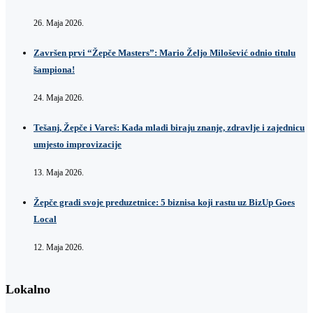
26. Maja 2026.
Završen prvi “Žepče Masters”: Mario Željo Milošević odnio titulu
šampiona!
24. Maja 2026.
Tešanj, Žepče i Vareš: Kada mladi biraju znanje, zdravlje i zajednicu
umjesto improvizacije
13. Maja 2026.
Žepče gradi svoje preduzetnice: 5 biznisa koji rastu uz BizUp Goes
Local
12. Maja 2026.
Lokalno