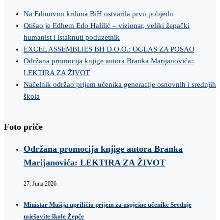
Na Edinovim krilima BiH ostvarila prvu pobjedu
Otišao je Edhem Edo Halilić – vizionar, veliki žepački
humanist i istaknuti poduzetnik
EXCEL ASSEMBLIES BH D.O.O.: OGLAS ZA POSAO
Održana promocija knjige autora Branka Marijanovića:
LEKTIRA ZA ŽIVOT
Načelnik održao prijem učenika generacije osnovnih i srednjih
škola
Foto priče
Održana promocija knjige autora Branka
Marijanovića: LEKTIRA ZA ŽIVOT
27. Juna 2026.
Ministar Mušija upriličio prijem za uspješne učenike Srednje
mješovite škole Žepče