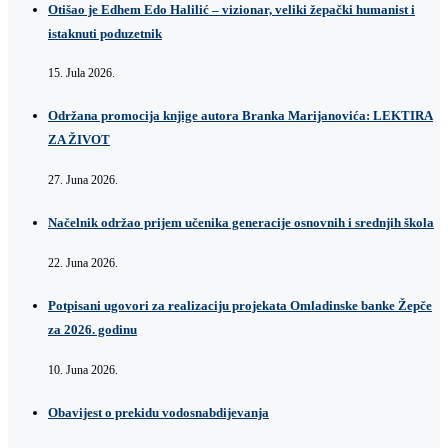
Otišao je Edhem Edo Halilić – vizionar, veliki žepački humanist i
istaknuti poduzetnik
15. Jula 2026.
Održana promocija knjige autora Branka Marijanovića: LEKTIRA
ZA ŽIVOT
27. Juna 2026.
Načelnik održao prijem učenika generacije osnovnih i srednjih škola
22. Juna 2026.
Potpisani ugovori za realizaciju projekata Omladinske banke Žepče
za 2026. godinu
10. Juna 2026.
Obavijest o prekidu vodosnabdijevanja