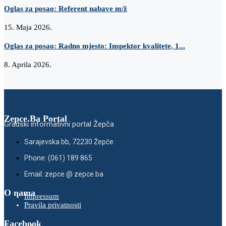
Oglas za posao: Referent nabave m/ž
15. Maja 2026.
Oglas za posao: Radno mjesto: Inspektor kvalitete, 1...
8. Aprila 2026.
Zepce.Ba Portal
Gradski informativni portal Žepča
Sarajevska bb, 72230 Žepče
Phone: (061) 189 865
Email: zepce @ zepce.ba
O nama
Impressum
Pravila privatnosti
Facebook