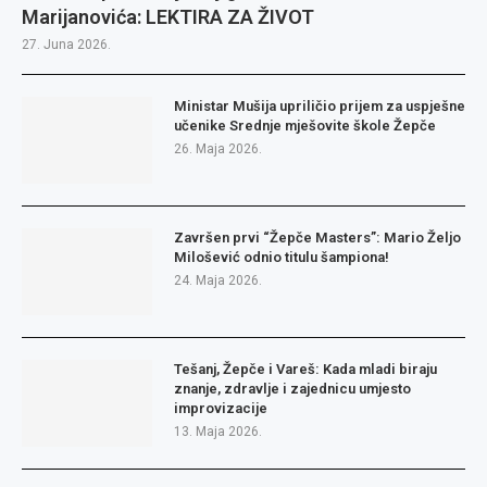
Marijanovića: LEKTIRA ZA ŽIVOT
27. Juna 2026.
Ministar Mušija upriličio prijem za uspješne
učenike Srednje mješovite škole Žepče
26. Maja 2026.
Završen prvi “Žepče Masters”: Mario Željo
Milošević odnio titulu šampiona!
24. Maja 2026.
Tešanj, Žepče i Vareš: Kada mladi biraju
znanje, zdravlje i zajednicu umjesto
improvizacije
13. Maja 2026.