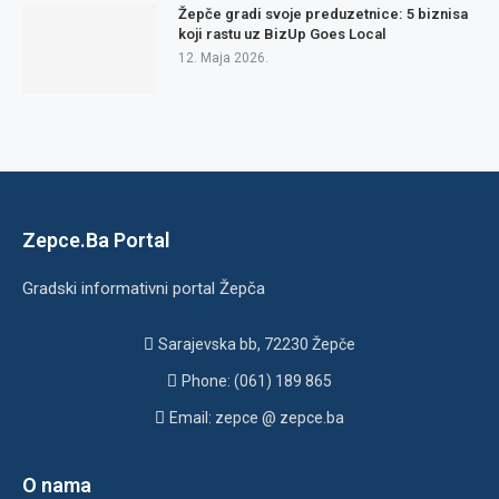
Žepče gradi svoje preduzetnice: 5 biznisa
koji rastu uz BizUp Goes Local
12. Maja 2026.
Zepce.Ba Portal
Gradski informativni portal Žepča
Sarajevska bb, 72230 Žepče
Phone: (061) 189 865
Email: zepce @ zepce.ba
O nama