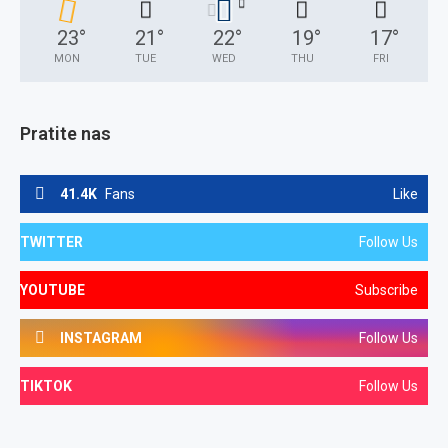
23
°
21
°
22
°
19
°
17
°
MON
TUE
WED
THU
FRI
Pratite nas
41.4K
Fans
Like
TWITTER
Follow Us
YOUTUBE
Subscribe
INSTAGRAM
Follow Us
TIKTOK
Follow Us