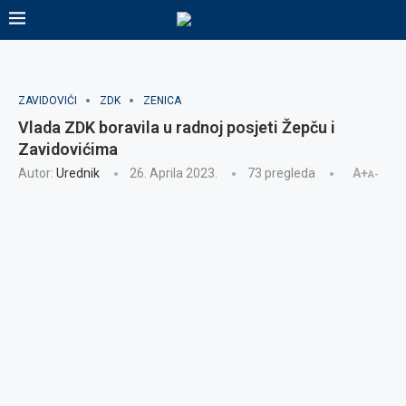
ZAVIDOVIĆI
ZDK
ZENICA
Vlada ZDK boravila u radnoj posjeti Žepču i
Zavidovićima
Autor:
Urednik
26. Aprila 2023.
73
pregleda
A+
A-