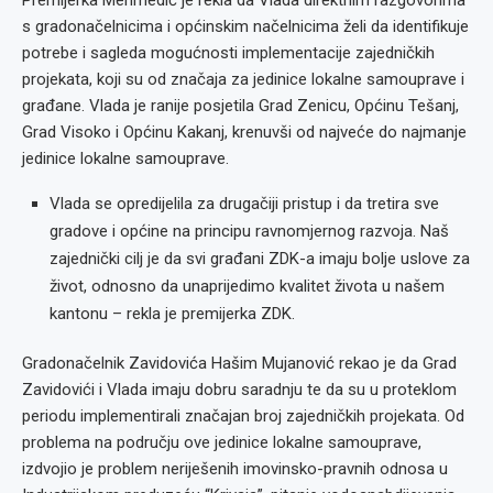
Premijerka Mehmedić je rekla da Vlada direktnim razgovorima
s gradonačelnicima i općinskim načelnicima želi da identifikuje
potrebe i sagleda mogućnosti implementacije zajedničkih
projekata, koji su od značaja za jedinice lokalne samouprave i
građane. Vlada je ranije posjetila Grad Zenicu, Općinu Tešanj,
Grad Visoko i Općinu Kakanj, krenuvši od najveće do najmanje
jedinice lokalne samouprave.
Vlada se opredijelila za drugačiji pristup i da tretira sve
gradove i općine na principu ravnomjernog razvoja. Naš
zajednički cilj je da svi građani ZDK-a imaju bolje uslove za
život, odnosno da unaprijedimo kvalitet života u našem
kantonu – rekla je premijerka ZDK.
Gradonačelnik Zavidovića Hašim Mujanović rekao je da Grad
Zavidovići i Vlada imaju dobru saradnju te da su u proteklom
periodu implementirali značajan broj zajedničkih projekata. Od
problema na području ove jedinice lokalne samouprave,
izdvojio je problem neriješenih imovinsko-pravnih odnosa u