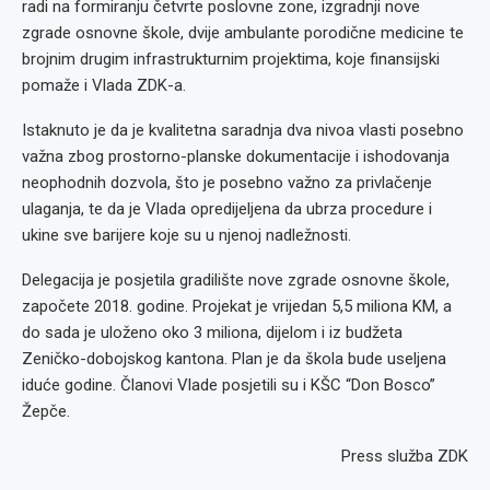
radi na formiranju četvrte poslovne zone, izgradnji nove
zgrade osnovne škole, dvije ambulante porodične medicine te
brojnim drugim infrastrukturnim projektima, koje finansijski
pomaže i Vlada ZDK-a.
Istaknuto je da je kvalitetna saradnja dva nivoa vlasti posebno
važna zbog prostorno-planske dokumentacije i ishodovanja
neophodnih dozvola, što je posebno važno za privlačenje
ulaganja, te da je Vlada opredijeljena da ubrza procedure i
ukine sve barijere koje su u njenoj nadležnosti.
Delegacija je posjetila gradilište nove zgrade osnovne škole,
započete 2018. godine. Projekat je vrijedan 5,5 miliona KM, a
do sada je uloženo oko 3 miliona, dijelom i iz budžeta
Zeničko-dobojskog kantona. Plan je da škola bude useljena
iduće godine. Članovi Vlade posjetili su i KŠC “Don Bosco”
Žepče.
Press služba ZDK