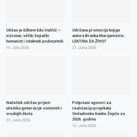
Otišao je Edhem Edo Halilić –
Održana promocija knjige
vizionar, veliki žepački
autora Branka Marijanovića:
humanist i istaknuti poduzetnik
LEKTIRA ZA ŽIVOT
15. Jula 2026.
27. Juna 2026.
Načelnik održao prijem
Potpisani ugovori za
učenika generacije osnovnih i
realizaciju projekata
srednjih škola
Omladinske banke Žepče za
2026. godinu
22. Juna 2026.
10. Juna 2026.