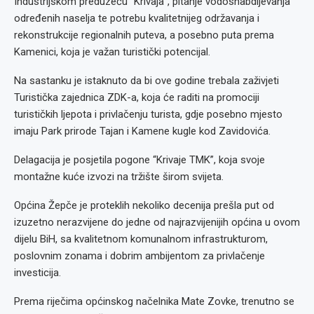
Industrijskom preduzeću “Krivaja”, pitanje vodosnabdijevanja
određenih naselja te potrebu kvalitetnijeg održavanja i
rekonstrukcije regionalnih puteva, a posebno puta prema
Kamenici, koja je važan turistički potencijal.
Na sastanku je istaknuto da bi ove godine trebala zaživjeti
Turistička zajednica ZDK-a, koja će raditi na promociji
turističkih ljepota i privlačenju turista, gdje posebno mjesto
imaju Park prirode Tajan i Kamene kugle kod Zavidovića.
Delagacija je posjetila pogone “Krivaje TMK”, koja svoje
montažne kuće izvozi na tržište širom svijeta.
Općina Žepče je proteklih nekoliko decenija prešla put od
izuzetno nerazvijene do jedne od najrazvijenijih općina u ovom
dijelu BiH, sa kvalitetnom komunalnom infrastrukturom,
poslovnim zonama i dobrim ambijentom za privlačenje
investicija.
Prema riječima općinskog načelnika Mate Zovke, trenutno se