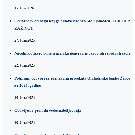
15. Jula 2026.
Održana promocija knjige autora Branka Marijanovića: LEKTIRA
ZA ŽIVOT
27. Juna 2026.
Načelnik održao prijem učenika generacije osnovnih i srednjih škola
22. Juna 2026.
Potpisani ugovori za realizaciju projekata Omladinske banke Žepče
za 2026. godinu
10. Juna 2026.
Obavijest o prekidu vodosnabdijevanja
10. Juna 2026.