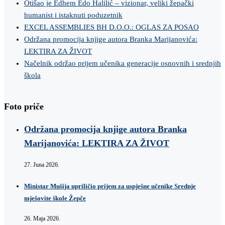
Otišao je Edhem Edo Halilić – vizionar, veliki žepački
humanist i istaknuti poduzetnik
EXCEL ASSEMBLIES BH D.O.O.: OGLAS ZA POSAO
Održana promocija knjige autora Branka Marijanovića:
LEKTIRA ZA ŽIVOT
Načelnik održao prijem učenika generacije osnovnih i srednjih
škola
Foto priče
Održana promocija knjige autora Branka
Marijanovića: LEKTIRA ZA ŽIVOT
27. Juna 2026.
Ministar Mušija upriličio prijem za uspješne učenike Srednje
mješovite škole Žepče
26. Maja 2026.