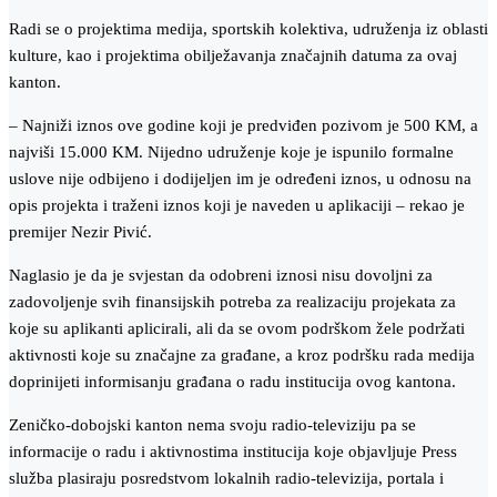
Radi se o projektima medija, sportskih kolektiva, udruženja iz oblasti
kulture, kao i projektima obilježavanja značajnih datuma za ovaj
kanton.
– Najniži iznos ove godine koji je predviđen pozivom je 500 KM, a
najviši 15.000 KM. Nijedno udruženje koje je ispunilo formalne
uslove nije odbijeno i dodijeljen im je određeni iznos, u odnosu na
opis projekta i traženi iznos koji je naveden u aplikaciji – rekao je
premijer Nezir Pivić.
Naglasio je da je svjestan da odobreni iznosi nisu dovoljni za
zadovoljenje svih finansijskih potreba za realizaciju projekata za
koje su aplikanti aplicirali, ali da se ovom podrškom žele podržati
aktivnosti koje su značajne za građane, a kroz podršku rada medija
doprinijeti informisanju građana o radu institucija ovog kantona.
Zeničko-dobojski kanton nema svoju radio-televiziju pa se
informacije o radu i aktivnostima institucija koje objavljuje Press
služba plasiraju posredstvom lokalnih radio-televizija, portala i