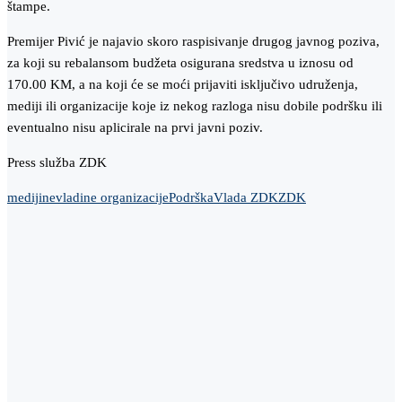
štampe.
Premijer Pivić je najavio skoro raspisivanje drugog javnog poziva,
za koji su rebalansom budžeta osigurana sredstva u iznosu od
170.00 KM, a na koji će se moći prijaviti isključivo udruženja,
mediji ili organizacije koje iz nekog razloga nisu dobile podršku ili
eventualno nisu aplicirale na prvi javni poziv.
Press služba ZDK
mediji
nevladine organizacije
Podrška
Vlada ZDK
ZDK