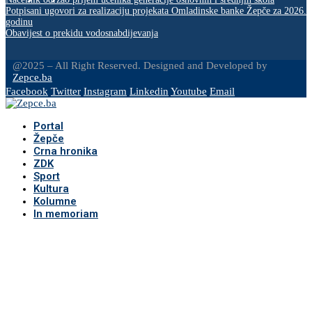
Potpisani ugovori za realizaciju projekata Omladinske banke Žepče za 2026.
godinu
Obavijest o prekidu vodosnabdijevanja
@2025 – All Right Reserved. Designed and Developed by
Zepce.ba
Facebook
Twitter
Instagram
Linkedin
Youtube
Email
Portal
Žepče
Crna hronika
ZDK
Sport
Kultura
Kolumne
In memoriam