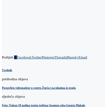
Podijeli
0
Facebook
Twitter
Pinterest
Threads
Bluesky
Email
Urednik
prethodna objava
Postavljen videonadzor u centru Žepča i na izlazima iz grada
sljedeća objava
Foto: Nakon 18 godina trajno iseljena Spomen soba Gornja Mahala