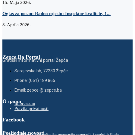
15. Maja 2026.
Oglas za posao: Radno mjesto: Inspektor kvalitete, 1...
8. Aprila 2026.
Zepce.Ba Portal
Gradski informativni portal Žepča
Sarajevska bb, 72230 Žepče
Phone: (061) 189 865
Email: zepce @ zepce.ba
O nama
Impressum
Pravila privatnosti
Facebook
Posljednje novosti
Načelnik održao prijem učenika generacije osnovnih i srednjih škola