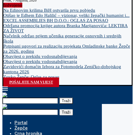
Petak, 7 Augusta, 2026
Izdvojeno
Na Edinovim krilima BiH ostvarila prvu pobjedu
Otišao je Edhem Edo Halilić – vizionar, veliki žepački humanist i...
EXCEL ASSEMBLIES BH D.O.O.: OGLAS ZA POSAO
Održana promocija knjige autora Branka Marijanovića: LEKTIRA
ZA ŽIVOT
Načelnik održao prijem učenika generacije osnovnih i srednjih
škola
Potpisani ugovori za realizaciju projekata Omladinske banke Žepče
za 2026. godinu
Obavijest o prekidu vodosnabdijevanja
Obavijest o prekidu vodosnabdijevanja
Zavidovići domaćin Izbora za Fotomodela Zeničko-dobojskog
kantona 2026
Zovko Žepče: Oglas za posao
POŠALJITE NAM VIJEST
Traži
Traži
Portal
Žepče
Crna hronika