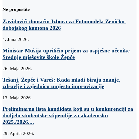
Ne propustite
Zavidovići domaćin Izbora za Fotomodela Zeničko-
dobojskog kantona 2026
4. Juna 2026.
Ministar Mušija upriličio prijem za uspješne učenike
Srednje mješovite škole Žepče
26. Maja 2026.
Tešanj, Žepče i Vareš: Kada mladi biraju znanje,
zdravlje i zajednicu umjesto improvizacije
13. Maja 2026.
Preliminarna lista kandidata koji su u konkurenciji za
dodjelu studentske stipendije za akademsku
2025./2026....
29. Aprila 2026.