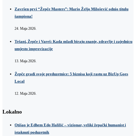
Završen prvi “Žepče Masters”: Mario Željo Milošević odnio titulu
šampiona!
24. Maja 2026.
Tešanj, Žepče i Vareš: Kada mladi biraju znanje, zdravlje i zajednicu
umjesto improvizacije
13. Maja 2026.
Žepče gradi svoje preduzetnice: 5 biznisa koji rastu uz BizUp Goes
Local
12. Maja 2026.
Lokalno
Otišao je Edhem Edo Halilić – vizionar, veliki žepački humanist i
istaknuti poduzetnik