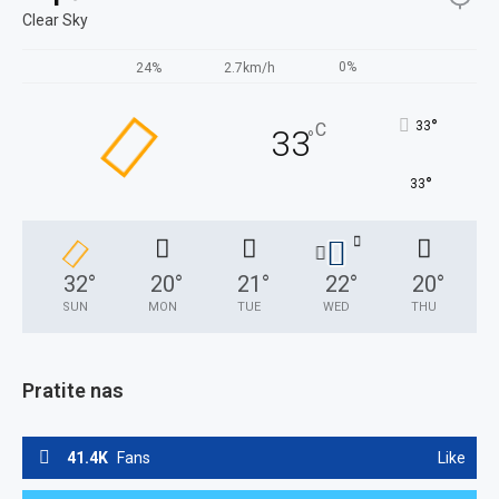
Clear Sky
0%
24%
2.7km/h
°
33
C
33
°
°
33
32
°
20
°
21
°
22
°
20
°
SUN
MON
TUE
WED
THU
Pratite nas
41.4K
Fans
Like