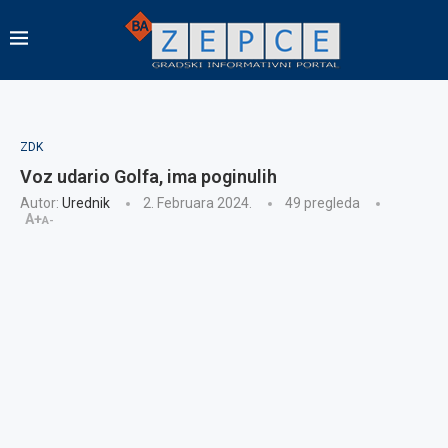
ZDK
Voz udario Golfa, ima poginulih
Autor:
Urednik
2. Februara 2024.
49
pregleda
A+
A-