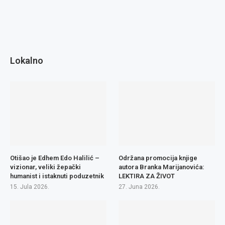
Lokalno
Otišao je Edhem Edo Halilić –
Održana promocija knjige
vizionar, veliki žepački
autora Branka Marijanovića:
humanist i istaknuti poduzetnik
LEKTIRA ZA ŽIVOT
15. Jula 2026.
27. Juna 2026.