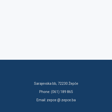
Sarajevska bb, 72230 Žepče
Phone: (061) 189 865
Email: zepce @ zepce.ba