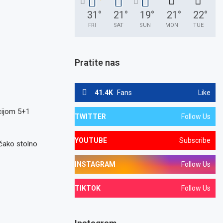
31
°
21
°
19
°
21
°
22
°
FRI
SAT
SUN
MON
TUE
Pratite nas
41.4K
Fans
Like
kcijom 5+1
TWITTER
Follow Us
YOUTUBE
Subscribe
pčako stolno
INSTAGRAM
Follow Us
TIKTOK
Follow Us