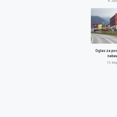
8. Jul
Oglas za po
naba
15. Ma