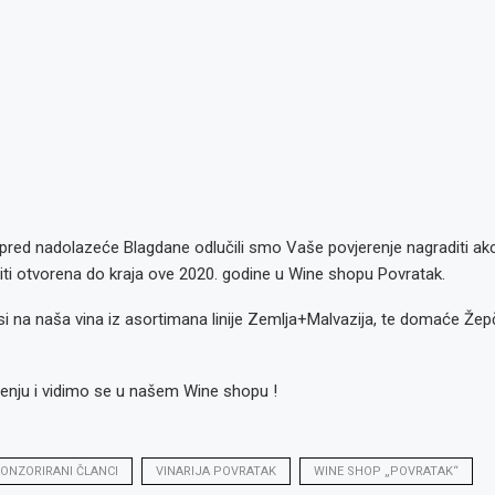
, pred nadolazeće Blagdane odlučili smo Vaše povjerenje nagraditi a
biti otvorena do kraja ove 2020. godine u Wine shopu Povratak.
i na naša vina iz asortimana linije Zemlja+Malvazija, te domaće Že
renju i vidimo se u našem Wine shopu !
ONZORIRANI ČLANCI
VINARIJA POVRATAK
WINE SHOP „POVRATAK“