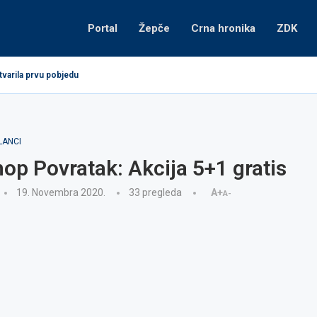
Portal
Žepče
Crna hronika
ZDK
tvarila prvu pobjedu
LANCI
op Povratak: Akcija 5+1 gratis
19. Novembra 2020.
33
pregleda
A+
A-