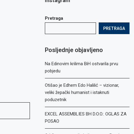
Instagram
Pretraga
PRETRAGA
Posljednje objavljeno
Na Edinovim krilima BiH ostvarila prvu
pobjedu
Otišao je Edhem Edo Halilić – vizionar,
veliki žepački humanist i istaknuti
poduzetnik
EXCEL ASSEMBLIES BH D.O.O.: OGLAS ZA
POSAO