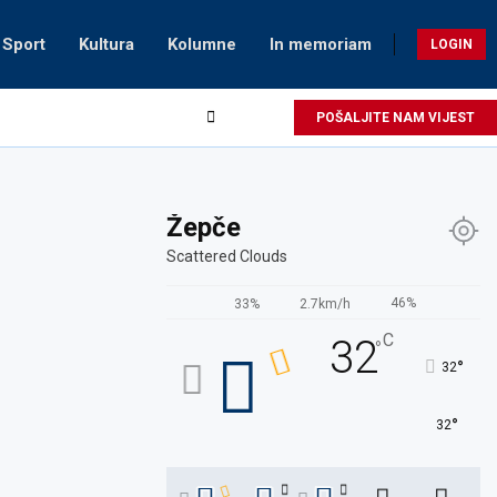
Sport
Kultura
Kolumne
In memoriam
LOGIN
POŠALJITE NAM VIJEST
Žepče
Scattered Clouds
46%
33%
2.7km/h
C
32
°
°
32
°
32