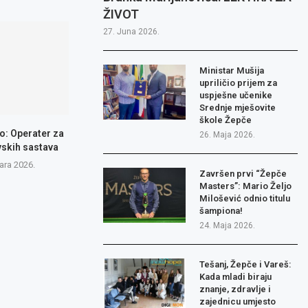
ŽIVOT
27. Juna 2026.
Ministar Mušija
upriličio prijem za
uspješne učenike
Srednje mješovite
škole Žepče
o: Operater za
26. Maja 2026.
vskih sastava
ara 2026.
Završen prvi “Žepče
Masters”: Mario Željo
Milošević odnio titulu
šampiona!
24. Maja 2026.
Tešanj, Žepče i Vareš:
Kada mladi biraju
znanje, zdravlje i
zajednicu umjesto