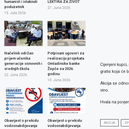
humanist i istaknuti
LEKTIRA ZA ŽIVOT
poduzetnik
27. Juna 2026.
15. Jula 2026.
Načelnik održao
Potpisani ugovori za
prijem učenika
realizaciju projekata
generacije osnovnih i
Omladinske banke
Cijenjeni kupci
srednjih škola
Žepče za 2026.
gratis koja će 
godinu
22. Juna 2026.
10. Juna 2026.
Akcija se odnos
vino.
Hvala na povje
Obavijest o prekidu
Obavijest o prekidu
AKCIJA
SP
vodosnabdijevanja
vodosnabdijevanja