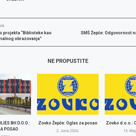
va
o projekta “Biblioteke kao
SMŠ Žepče: Odgovornost n
rmalnog obrazovanja”
NE PROPUSTITE
IES BH D.O.O.:
Zovko Žepče: Oglas za posao
Zovko d.o.o.: 
ZA POSAO
2. Juna 2026.
15. Maj