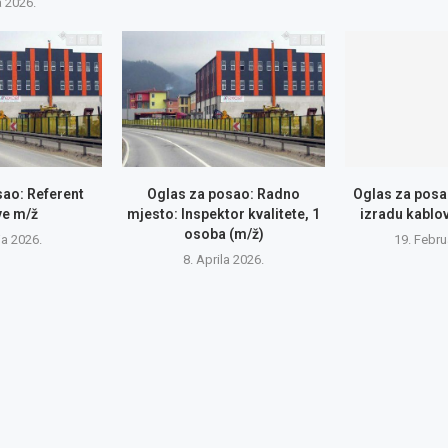
a 2026.
sao: Referent
Oglas za posao: Radno
Oglas za posa
ve m/ž
mjesto: Inspektor kvalitete, 1
izradu kablo
osoba (m/ž)
ja 2026.
19. Febru
8. Aprila 2026.