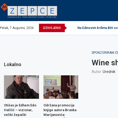
Petak, 7 Augusta, 2026
IZDVOJENO
Na Edinovim krilima BiH os
SPONZORIRANI Č
Wine sh
Lokalno
Autor:
Urednik
Otišao je Edhem Edo
Održana promocija
Halilić – vizionar,
knjige autora Branka
veliki žepački
Marijanovića: