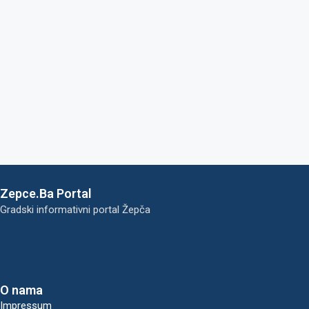
Zepce.Ba Portal
Gradski informativni portal Žepča
O nama
Impressum