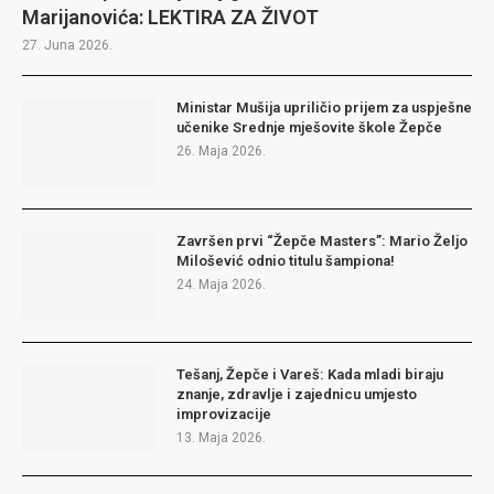
Marijanovića: LEKTIRA ZA ŽIVOT
27. Juna 2026.
Ministar Mušija upriličio prijem za uspješne
učenike Srednje mješovite škole Žepče
26. Maja 2026.
Završen prvi “Žepče Masters”: Mario Željo
Milošević odnio titulu šampiona!
24. Maja 2026.
Tešanj, Žepče i Vareš: Kada mladi biraju
znanje, zdravlje i zajednicu umjesto
improvizacije
13. Maja 2026.