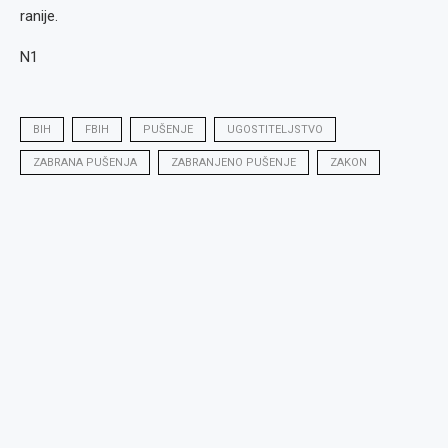
ranije.
N1
BIH
FBIH
PUŠENJE
UGOSTITELJSTVO
ZABRANA PUŠENJA
ZABRANJENO PUŠENJE
ZAKON