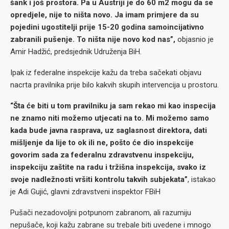
šank i još prostora. Pa u Austriji je do 60 m2 mogu da se
opredjele, nije to ništa novo. Ja imam primjere da su
pojedini ugostitelji prije 15-20 godina samoincijativno
zabranili pušenje. To ništa nije novo kod nas”,
objasnio je
Amir Hadžić, predsjednik Udruženja BiH.
Ipak iz federalne inspekcije kažu da treba sačekati objavu
nacrta pravilnika prije bilo kakvih skupih intervencija u prostoru.
“Šta će biti u tom pravilniku ja sam rekao mi kao inspecija
ne znamo niti možemo utjecati na to. Mi možemo samo
kada bude javna rasprava, uz saglasnost direktora, dati
mišljenje da lije to ok ili ne, pošto će dio inspekcije
govorim sada za federalnu zdravstvenu inspekciju,
inspekciju zaštite na radu i tržišna inspekcija, svako iz
svoje nadležnosti vršiti kontrolu takvih subjekata”
, istakao
je Adi Gujić, glavni zdravstveni inspektor FBiH
Pušači nezadovoljni potpunom zabranom, ali razumiju
nepušače, koji kažu zabrane su trebale biti uvedene i mnogo