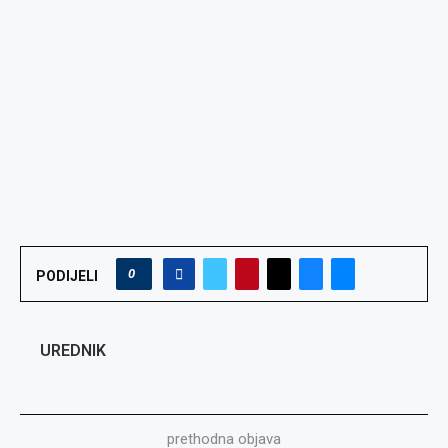
0
PODIJELI
UREDNIK
prethodna objava