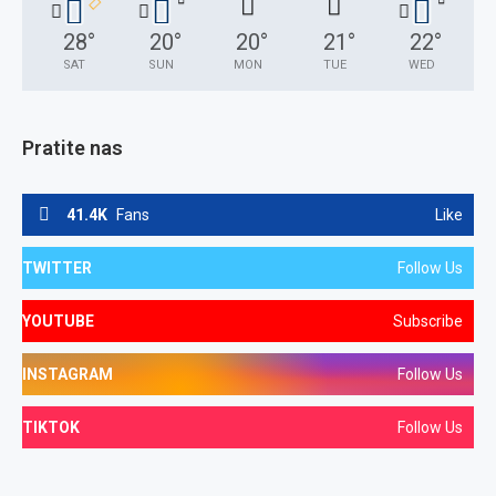
28
°
20
°
20
°
21
°
22
°
SAT
SUN
MON
TUE
WED
Pratite nas
41.4K
Fans
Like
TWITTER
Follow Us
YOUTUBE
Subscribe
INSTAGRAM
Follow Us
TIKTOK
Follow Us