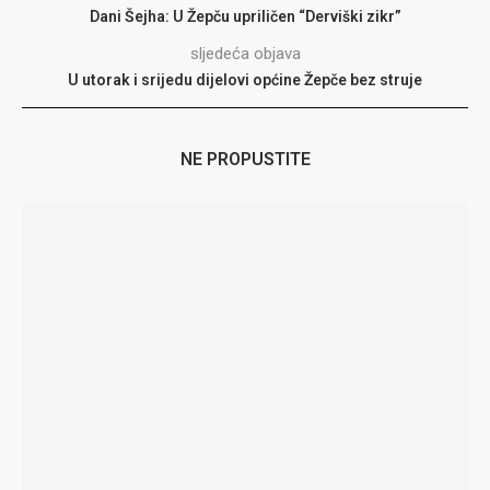
Dani Šejha: U Žepču upriličen “Derviški zikr”
sljedeća objava
U utorak i srijedu dijelovi općine Žepče bez struje
NE PROPUSTITE