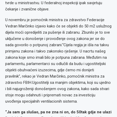
tvrde u ministrastvu. U federalnoj inspekciji ipak savjetuju
čekanje i zvanične objave.
U novembru je pomoćnik ministra za zdravstvo Federacije
Vedran Marčinko izjavio kako će se objekti do 50 m2 uslužnog
dijela moći opredijeliti za pušenje ili zabranu. Zbunilo je to sve
uključene u donošenje i provođenje ovog zakona jer se do
sada govorilo o potpunoj zabrani.“Cijela regija je išla na takvu
primjenu zakona i takvo zakonsko rješenje. U nacrtu našeg
zakona koje smo imali bilo je potpuna zabrana. Međutim na
parlamentu, parlamentarci su odlučili da budu i ugostiteljski
objekti obuhvaćeni izuzecima, gdje ćemo mi donijeti
pravilnik”, rekao je Vedran Marčinko, pomoćnik ministra za
zdravstvo FBIH.Ugostitelji sa manjim objektima, koji su ujedno
i bili najugroženiji donošenjem ovog zakona, kako sada stvari
stoje mogu odahnuti i pripremati novac za investiciju
uvođenja specijalnih ventilacionih sistema.
“Ja sam ga slušao, pa ne zna ni on, do 50tak gdje ne ulazi