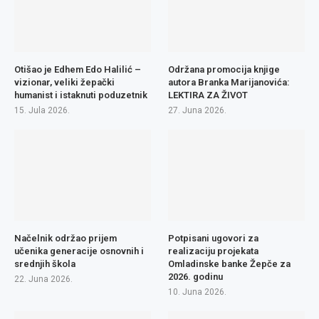
Otišao je Edhem Edo Halilić –
Održana promocija knjige
vizionar, veliki žepački
autora Branka Marijanovića:
humanist i istaknuti poduzetnik
LEKTIRA ZA ŽIVOT
15. Jula 2026.
27. Juna 2026.
Načelnik održao prijem
Potpisani ugovori za
učenika generacije osnovnih i
realizaciju projekata
srednjih škola
Omladinske banke Žepče za
2026. godinu
22. Juna 2026.
10. Juna 2026.