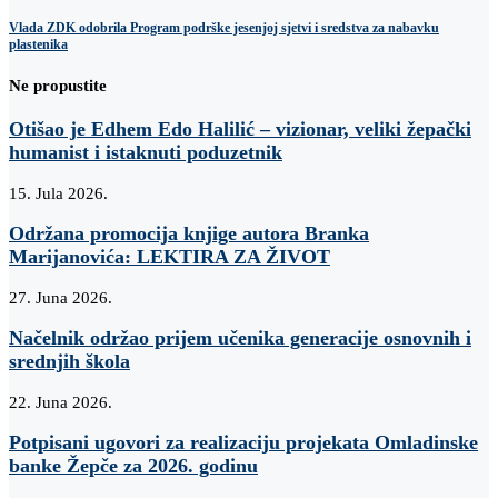
Vlada ZDK odobrila Program podrške jesenjoj sjetvi i sredstva za nabavku
plastenika
Ne propustite
Otišao je Edhem Edo Halilić – vizionar, veliki žepački
humanist i istaknuti poduzetnik
15. Jula 2026.
Održana promocija knjige autora Branka
Marijanovića: LEKTIRA ZA ŽIVOT
27. Juna 2026.
Načelnik održao prijem učenika generacije osnovnih i
srednjih škola
22. Juna 2026.
Potpisani ugovori za realizaciju projekata Omladinske
banke Žepče za 2026. godinu