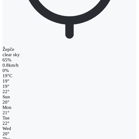
Žepče
clear sky
65%
0.8km/h
0%
19
°
C
19
°
19
°
22
°
Sun
20
°
Mon
21
°
Tue
22
°
Wed
20
°
Thu