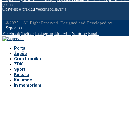
godinu
Obavijest o prekidu vodosnabdijevanja
@2025 – All Right Reserved. Designed and Developed by
Zepce.ba
Facebook
Twitter
Instagram
Linkedin
Youtube
Email
Portal
Žepče
Crna hronika
ZDK
Sport
Kultura
Kolumne
In memoriam