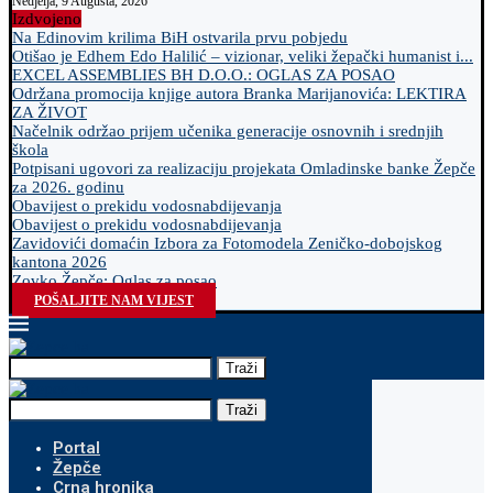
Nedjelja, 9 Augusta, 2026
Izdvojeno
Na Edinovim krilima BiH ostvarila prvu pobjedu
Otišao je Edhem Edo Halilić – vizionar, veliki žepački humanist i...
EXCEL ASSEMBLIES BH D.O.O.: OGLAS ZA POSAO
Održana promocija knjige autora Branka Marijanovića: LEKTIRA
ZA ŽIVOT
Načelnik održao prijem učenika generacije osnovnih i srednjih
škola
Potpisani ugovori za realizaciju projekata Omladinske banke Žepče
za 2026. godinu
Obavijest o prekidu vodosnabdijevanja
Obavijest o prekidu vodosnabdijevanja
Zavidovići domaćin Izbora za Fotomodela Zeničko-dobojskog
kantona 2026
Zovko Žepče: Oglas za posao
POŠALJITE NAM VIJEST
Traži
Traži
Portal
Žepče
Crna hronika