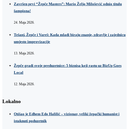
Završen prvi “Žepče Masters”: Mario Željo Milošević odnio titulu
šampiona!
24. Maja 2026.
Tešanj, Žepče i Vareš: Kada mladi biraju znanje, zdravlje i zajednicu
umjesto improvizacije
13. Maja 2026.
Žepče gradi svoje preduzetnice: 5 biznisa koji rastu uz BizUp Goes
Local
12. Maja 2026.
Lokalno
Otišao je Edhem Edo Halilić – vizionar, veliki žepački humanist i
istaknuti poduzetnik