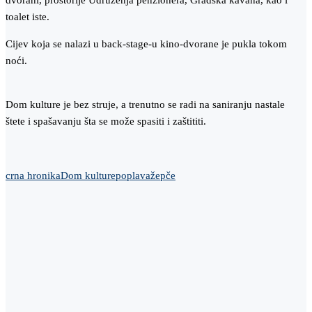
dvorani, prostorije Udruženja penzionera, Gradska kavana, kao i
toalet iste.
Cijev koja se nalazi u back-stage-u kino-dvorane je pukla tokom
noći.
Dom kulture je bez struje, a trenutno se radi na saniranju nastale
štete i spašavanju šta se može spasiti i zaštititi.
crna hronika
Dom kulture
poplava
žepče