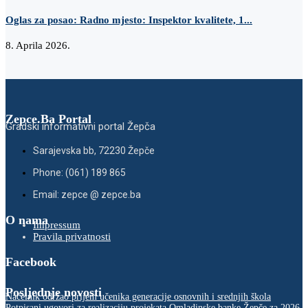
Oglas za posao: Radno mjesto: Inspektor kvalitete, 1...
8. Aprila 2026.
Zepce.Ba Portal
Gradski informativni portal Žepča
Sarajevska bb, 72230 Žepče
Phone: (061) 189 865
Email: zepce @ zepce.ba
O nama
Impressum
Pravila privatnosti
Facebook
Posljednje novosti
Načelnik održao prijem učenika generacije osnovnih i srednjih škola
Potpisani ugovori za realizaciju projekata Omladinske banke Žepče za 2026.