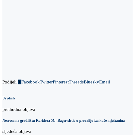
Podijeli
0
Facebook
Twitter
Pinterest
Threads
Bluesky
Email
Urednik
prethodna objava
Nesreća na gradilištu Koridora 5C: Bager sletio u provaliju iza kuće mještanina
sljedeća objava