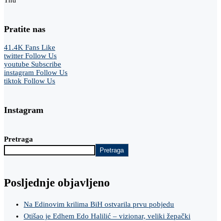
Pratite nas
41.4K
Fans
Like
twitter
Follow Us
youtube
Subscribe
instagram
Follow Us
tiktok
Follow Us
Instagram
Pretraga
Pretraga
Posljednje objavljeno
Na Edinovim krilima BiH ostvarila prvu pobjedu
Otišao je Edhem Edo Halilić – vizionar, veliki žepački