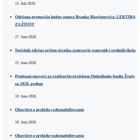
15. Jula 2026.
Održana promocija knjige autora Branka Marijanovića: LEKTIRA
ZA ŽIVOT
27. Juna 2026.
Načelnik održao prijem učenika generacije osnovnih i srednjih škola
22. Juna 2026.
Potpisani ugovori za realizaciju projekata Omladinske banke Žepče
za 2026. godinu
10. Juna 2026.
Obavijest o prekidu vodosnabdijevanja
10. Juna 2026.
Obavijest o prekidu vodosnabdijevanja