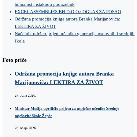
humanist i istaknuti poduzetnik
EXCEL ASSEMBLIES BH D.O.O.: OGLAS ZA POSAO
Održana promocija knjige autora Branka Marijanovića:
LEKTIRA ZA ŽIVOT
Načelnik održao prijem učenika generacije osnovnih i srednjih
škola
Foto priče
Održana promocija knjige autora Branka
Marijanovića: LEKTIRA ZA ŽIVOT
27. Juna 2026.
Ministar Mušija upriličio prijem za uspješne učenike Srednje
mješovite škole Žepče
26. Maja 2026.