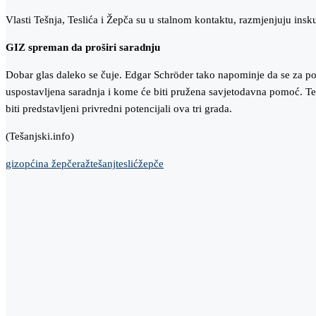
Vlasti Tešnja, Teslića i Žepča su u stalnom kontaktu, razmjenjuju insk
GIZ spreman da proširi saradnju
Dobar glas daleko se čuje. Edgar Schröder tako napominje da se za pod
uspostavljena saradnja i kome će biti pružena savjetodavna pomoć. Teš
biti predstavljeni privredni potencijali ova tri grada.
(Tešanjski.info)
giz
općina žepče
raž
tešanj
teslić
žepče