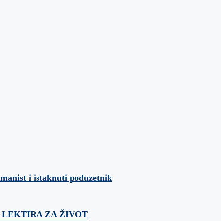
umanist i istaknuti poduzetnik
ća: LEKTIRA ZA ŽIVOT