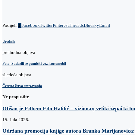
Podijeli
0
Facebook
Twitter
Pinterest
Threads
Bluesky
Email
Urednik
prethodna objava
Foto: Sudarili se putnički voz i automobil
sljedeća objava
Četvrta žrtva smrzavanja
Ne propustite
Otišao je Edhem Edo Halilić – vizionar, veliki žepački h
15. Jula 2026.
Održana promocija knjige autora Branka Marijanovi