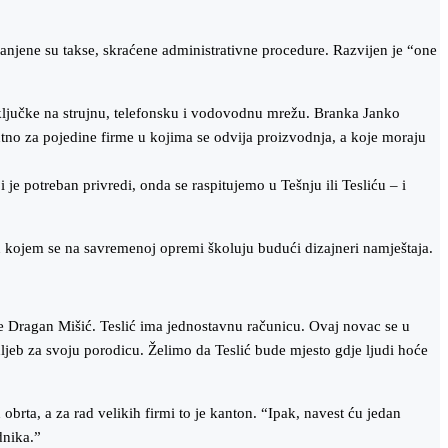
manjene su takse, skraćene administrativne procedure. Razvijen je “one
riključke na strujnu, telefonsku i vodovodnu mrežu. Branka Janko
tno za pojedine firme u kojima se odvija proizvodnja, a koje moraju
je potreban privredi, onda se raspitujemo u Tešnju ili Tesliću – i
 u kojem se na savremenoj opremi školuju budući dizajneri namještaja.
 Dragan Mišić. Teslić ima jednostavnu računicu. Ovaj novac se u
hljeb za svoju porodicu. Želimo da Teslić bude mjesto gdje ljudi hoće
rta, a za rad velikih firmi to je kanton. “Ipak, navest ću jedan
dnika.”