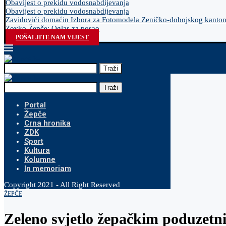
Obavijest o prekidu vodosnabdijevanja
Obavijest o prekidu vodosnabdijevanja
Zavidovići domaćin Izbora za Fotomodela Zeničko-dobojskog kanto
Zovko Žepče: Oglas za posao
POŠALJITE NAM VIJEST
Traži
Traži
Portal
Žepče
Crna hronika
ZDK
Sport
Kultura
Kolumne
In memoriam
Copyright 2021 - All Right Reserved
ŽEPČE
Zeleno svjetlo žepačkim poduzetn