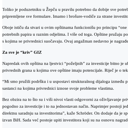
Toliko je poduzetniku u Žepču u pravilu potrebno da dobije sve potreb
pripremljene sve formulare. Imamo i brošure-vodiče za strane investito
Oboje ističu da stvari u ovim opštinama funkcionišu po principu “one s
potrebnih papira u raznim odjelima. I više od toga. Opštine pružaju p
s kojima se privrednici suočavaju. Ovaj angažman nedavno je nagrađen 
Za sve je “kriv” GIZ
Napredak ovih opština na ljestvici “poželjnih” za investicije bitno j
privrednih grana u kojima ove opštine imaju potencijale. Riječ je o teks
“Mi smo pružili podršku i u uspostavi strukturalnog dijaloga između p
sastanci na kojima privrednici iznose svoje probleme vlastima.
Bez obzira na to što su i viši nivoi vlasti odgovorni za oživljavanje p
pogodno za investicije i to na jednostavan način. Naprimjer postoji 
direktnu saradnju sa investitorima”, kaže Schröder. On dodaje da je sp
izvan BiH. Sada već postoje upiti investitora koji su na osnovu nagrade 