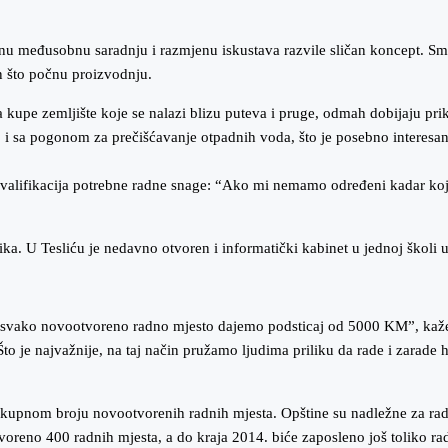
ektnu međusobnu saradnju i razmjenu iskustava razvile sličan koncept. S
on što počnu proizvodnju.
da kupe zemljište koje se nalazi blizu puteva i pruge, odmah dobijaju p
 i sa pogonom za prečišćavanje otpadnih voda, što je posebno interesan
ekvalifikacija potrebne radne snage: “Ako mi nemamo određeni kadar koji 
ika. U Tesliću je nedavno otvoren i informatički kabinet u jednoj školi
za svako novootvoreno radno mjesto dajemo podsticaj od 5000 KM”, kaže
to je najvažnije, na taj način pružamo ljudima priliku da rade i zarade 
upnom broju novootvorenih radnih mjesta. Opštine su nadležne za rad ob
oreno 400 radnih mjesta, a do kraja 2014. biće zaposleno još toliko ra