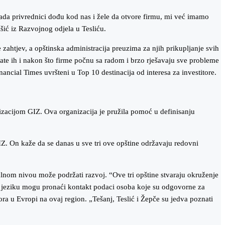
“Kada privrednici dođu kod nas i žele da otvore firmu, mi već imamo
šić iz Razvojnog odjela u Tesliću.
zahtjev, a opštinska administracija preuzima za njih prikupljanje svih
rate ih i nakon što firme počnu sa radom i brzo rješavaju sve probleme
ncial Times uvršteni u Top 10 destinacija od interesa za investitore.
nizacijom GIZ. Ova organizacija je pružila pomoć u definisanju
IZ. On kaže da se danas u sve tri ove opštine održavaju redovni
okalnom nivou može podržati razvoj. “Ove tri opštine stvaraju okruženje
om jeziku mogu pronaći kontakt podaci osoba koje su odgovorne za
ra u Evropi na ovaj region. „Tešanj, Teslić i Žepče su jedva poznati