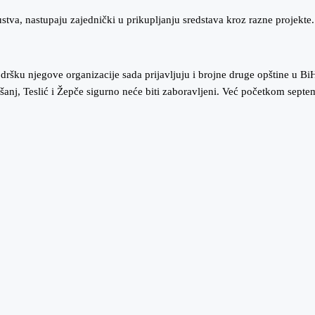
ustva, nastupaju zajednički u prikupljanju sredstava kroz razne projekte
ršku njegove organizacije sada prijavljuju i brojne druge opštine u Bi
anj, Teslić i Žepče sigurno neće biti zaboravljeni. Već početkom septe