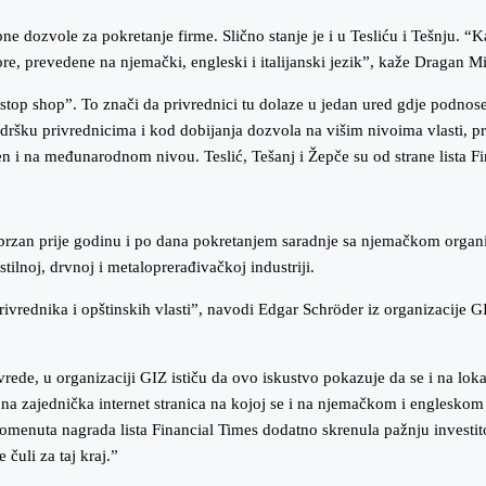
ne dozvole za pokretanje firme. Slično stanje je i u Tesliću i Tešnju. 
re, prevedene na njemački, engleski i italijanski jezik”, kaže Dragan Mi
top shop”. To znači da privrednici tu dolaze u jedan ured gdje podnose 
odršku privrednicima i kod dobijanja dozvola na višim nivoima vlasti, p
i na međunarodnom nivou. Teslić, Tešanj i Žepče su od strane lista Fina
e ubrzan prije godinu i po dana pokretanjem saradnje sa njemačkom orga
tilnoj, drvnoj i metaloprerađivačkoj industriji.
rivrednika i opštinskih vlasti”, navodi Edgar Schröder iz organizacije G
rivrede, u organizaciji GIZ ističu da ovo iskustvo pokazuje da se i na l
jedna zajednička internet stranica na kojoj se i na njemačkom i englesk
omenuta nagrada lista Financial Times dodatno skrenula pažnju investito
čuli za taj kraj.”