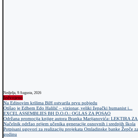
Nedjelja, 9 Augusta, 2026
Izdvojeno
Na Edinovim krilima BiH ostvarila prvu pobjedu
Otišao je Edhem Edo Halilić – vizionar, veliki žepački humanist i...
EXCEL ASSEMBLIES BH D.O.O.: OGLAS ZA POSAO
Održana promocija knjige autora Branka Marijanovića: LEKTIRA Z
Načelnik održao prijem učenika generacije osnovnih i srednjih škola
Potpisani ugovori za realizaciju projekata Omladinske banke Žepče z
godinu