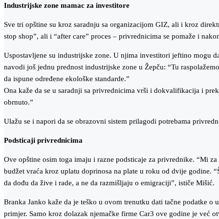
Industrijske zone mamac za investitore
Sve tri opštine su kroz saradnju sa organizacijom GIZ, ali i kroz dir
stop shop”, ali i “after care” proces – privrednicima se pomaže i nak
Uspostavljene su industrijske zone. U njima investitori jeftino mogu 
navodi još jednu prednost industrijske zone u Žepču: “Tu raspolažemo
da ispune određene ekološke standarde.”
Ona kaže da se u saradnji sa privrednicima vrši i dokvalifikacija i pr
obrnuto.”
Ulažu se i napori da se obrazovni sistem prilagodi potrebama privredn
Podsticaji privrednicima
Ove opštine osim toga imaju i razne podsticaje za privrednike. “Mi 
budžet vraća kroz uplatu doprinosa na plate u roku od dvije godine. “Š
da dođu da žive i rade, a ne da razmišljaju o emigraciji”, ističe Mišić.
Branka Janko kaže da je teško u ovom trenutku dati tačne podatke o uk
primjer. Samo kroz dolazak njemačke firme Car3 ove godine je već otv