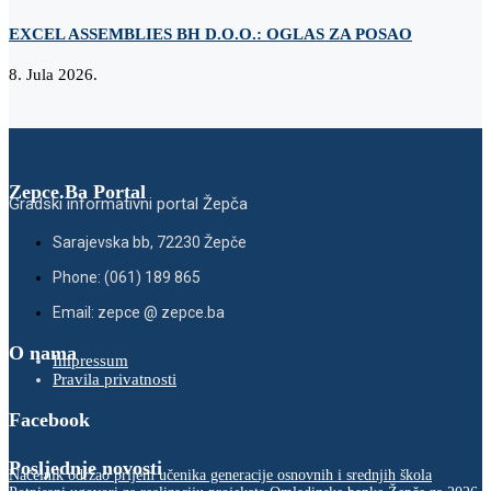
EXCEL ASSEMBLIES BH D.O.O.: OGLAS ZA POSAO
Z
8. Jula 2026.
2
Zepce.Ba Portal
Gradski informativni portal Žepča
Sarajevska bb, 72230 Žepče
Phone: (061) 189 865
Email: zepce @ zepce.ba
O nama
Impressum
Pravila privatnosti
Facebook
Posljednje novosti
Načelnik održao prijem učenika generacije osnovnih i srednjih škola