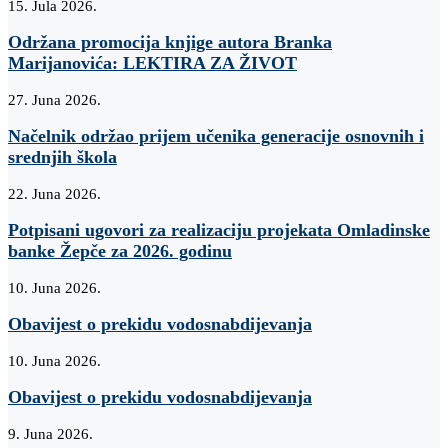
15. Jula 2026.
Održana promocija knjige autora Branka
Marijanovića: LEKTIRA ZA ŽIVOT
27. Juna 2026.
Načelnik održao prijem učenika generacije osnovnih i
srednjih škola
22. Juna 2026.
Potpisani ugovori za realizaciju projekata Omladinske
banke Žepče za 2026. godinu
10. Juna 2026.
Obavijest o prekidu vodosnabdijevanja
10. Juna 2026.
Obavijest o prekidu vodosnabdijevanja
9. Juna 2026.