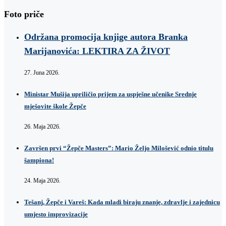
Foto priče
Održana promocija knjige autora Branka
Marijanovića: LEKTIRA ZA ŽIVOT
27. Juna 2026.
Ministar Mušija upriličio prijem za uspješne učenike Srednje
mješovite škole Žepče
26. Maja 2026.
Završen prvi “Žepče Masters”: Mario Željo Milošević odnio titulu
šampiona!
24. Maja 2026.
Tešanj, Žepče i Vareš: Kada mladi biraju znanje, zdravlje i zajednicu
umjesto improvizacije