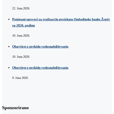
22. Juna 2026.
Potpisani ugovori za realizaciju projekata Omladinske banke Žepče
za 2026. godinu
10. Juna 2026.
Obavijest o prekidu vodosnabdijevanja
10. Juna 2026.
Obavijest o prekidu vodosnabdijevanja
9. Juna 2026.
Sponzorirano