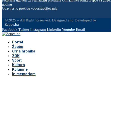
Potpisani ugovori za realizaciju projekata Omladinske banke Žepče za 2026.
godinu
Obavijest o prekidu vodosnabdijevanja
@2025 – All Right Reserved. Designed and Developed by
Zepce.ba
Facebook
Twitter
Instagram
Linkedin
Youtube
Email
Portal
Žepče
Crna hronika
ZDK
Sport
Kultura
Kolumne
In memoriam