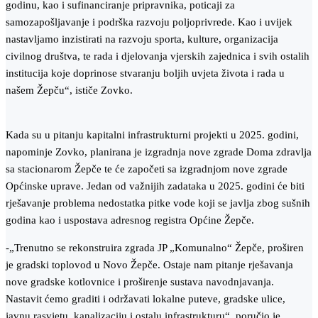
godinu, kao i sufinanciranje pripravnika, poticaji za
samozapošljavanje i podrška razvoju poljoprivrede. Kao i uvijek
nastavljamo inzistirati na razvoju sporta, kulture, organizacija
civilnog društva, te rada i djelovanja vjerskih zajednica i svih ostalih
institucija koje doprinose stvaranju boljih uvjeta života i rada u
našem Žepču“, ističe Zovko.
Kada su u pitanju kapitalni infrastrukturni projekti u 2025. godini,
napominje Zovko, planirana je izgradnja nove zgrade Doma zdravlja
sa stacionarom Žepče te će započeti sa izgradnjom nove zgrade
Općinske uprave. Jedan od važnijih zadataka u 2025. godini će biti
rješavanje problema nedostatka pitke vode koji se javlja zbog sušnih
godina kao i uspostava adresnog registra Općine Žepče.
-„Trenutno se rekonstruira zgrada JP „Komunalno“ Žepče, proširen
je gradski toplovod u Novo Žepče. Ostaje nam pitanje rješavanja
nove gradske kotlovnice i proširenje sustava navodnjavanja.
Nastavit ćemo graditi i održavati lokalne puteve, gradske ulice,
javnu rasvjetu, kanalizaciju i ostalu infrastrukturu“, poručio je