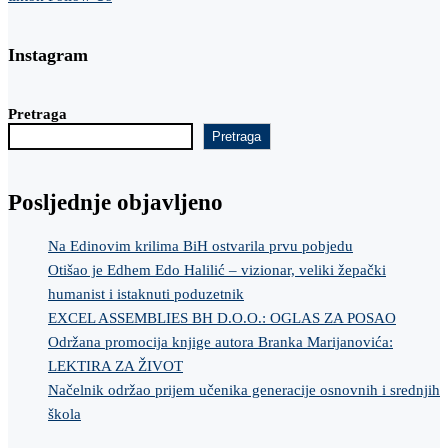
Instagram
Pretraga
Pretraga
Posljednje objavljeno
Na Edinovim krilima BiH ostvarila prvu pobjedu
Otišao je Edhem Edo Halilić – vizionar, veliki žepački
humanist i istaknuti poduzetnik
EXCEL ASSEMBLIES BH D.O.O.: OGLAS ZA POSAO
Održana promocija knjige autora Branka Marijanovića:
LEKTIRA ZA ŽIVOT
Načelnik održao prijem učenika generacije osnovnih i srednjih
škola