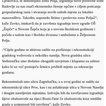
Ljeskovica, te industrijsku zonu Polja, izgradnja nove poslovne zone
Radovlje za nas znači ekonomsko širenje općine s ciljem poticanja
gospodarskog rasta i stvaranja novih radnih mjesta za lokalno
stanovništvo. Također, usporedo širimo i poslovnu zonu Polja2“,
kaže Zovko, istakavši da je završena izgradnja nove zgrade OŠ
„Žepče“ u Novom Žepču koja je s novom školskom godinom i
počela s radom kao i školska dvorana i ambulanta u Željeznom
Polju.
-“Cijelu godinu se aktivno radilo na proširenju i rekonstrukciji
gradskog vodovoda u nekoliko naselja. Novu gradsku ulicu
Srebreničku smo dodatno obogatili rasvjetom i klupama za odmor
kako bi uz već postojeću šetnicu proširili mjesto za rekreaciju
građana.
Rekonstruirali smo ulicu Zagrebačku, a u ovoj godini se radilo na
rekonstrukciji ulice Prve, kao i na asfaltiranje ulica u Novom Naselju
i drugim naseljenim mjestima. Izdvojio bih da završavamo izgradnju
lijeve obaloutvrde na rijeci Bosni čime će obaloutvrda kroz središte
grada u potpunosti biti završena“, kaže Zovko.