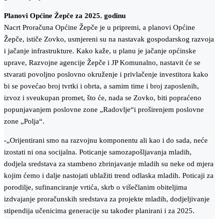
Planovi Općine Žepče za 2025. godinu
Nacrt Proračuna Općine Žepče je u pripremi, a planovi Općine
Žepče, ističe Zovko, usmjereni su na nastavak gospodarskog razvoja
i jačanje infrastrukture. Kako kaže, u planu je jačanje općinske
uprave, Razvojne agencije Žepče i JP Komunalno, nastavit će se
stvarati povoljno poslovno okruženje i privlačenje investitora kako
bi se povećao broj tvrtki i obrta, a samim time i broj zaposlenih,
izvoz i sveukupan promet, što će, nada se Zovko, biti popraćeno
popunjavanjem poslovne zone „Radovlje“i proširenjem poslovne
zone „Polja“.
-„Orijentirani smo na razvojnu komponentu ali kao i do sada, neće
izostati ni ona socijalna. Poticanje samozapošljavanja mladih,
dodjela sredstava za stambeno zbrinjavanje mladih su neke od mjera
kojim ćemo i dalje nastojati ublažiti trend odlaska mladih. Poticaji za
porodilje, sufinanciranje vrtića, skrb o višečlanim obiteljima
izdvajanje proračunskih sredstava za projekte mladih, dodjeljivanje
stipendija učenicima generacije su također planirani i za 2025.