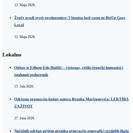
13. Maja 2026.
Žepče gradi svoje preduzetnice: 5 biznisa koji rastu uz BizUp Goes
Local
12. Maja 2026.
Lokalno
Otišao je Edhem Edo Halilić – vizionar, veliki žepački humanist i
istaknuti poduzetnik
15. Jula 2026.
Održana promocija knjige autora Branka Marijanovića: LEKTIRA
ZA ŽIVOT
27. Juna 2026.
Načelnik održao prijem učenika generacije osnovnih i srednjih škola