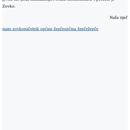
Zovko.
Naša riječ
mato zovko
načelnik općine žepče
općina žepče
žepče