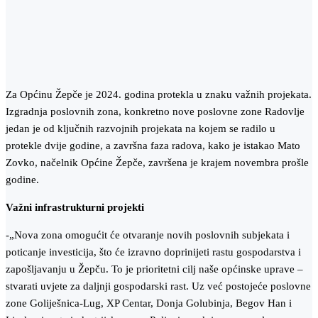
Za Općinu Žepče je 2024. godina protekla u znaku važnih projekata.
Izgradnja poslovnih zona, konkretno nove poslovne zone Radovlje
jedan je od ključnih razvojnih projekata na kojem se radilo u
protekle dvije godine, a završna faza radova, kako je istakao Mato
Zovko, načelnik Općine Žepče, završena je krajem novembra prošle
godine.
Važni infrastrukturni projekti
-„Nova zona omogućit će otvaranje novih poslovnih subjekata i
poticanje investicija, što će izravno doprinijeti rastu gospodarstva i
zapošljavanju u Žepču. To je prioritetni cilj naše općinske uprave –
stvarati uvjete za daljnji gospodarski rast. Uz već postojeće poslovne
zone Goliješnica-Lug, XP Centar, Donja Golubinja, Begov Han i