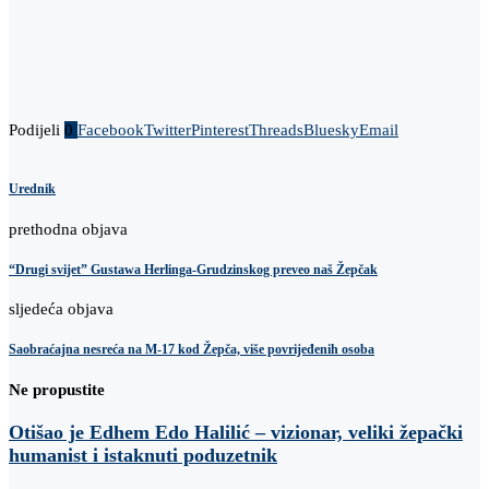
Podijeli
0
Facebook
Twitter
Pinterest
Threads
Bluesky
Email
Urednik
prethodna objava
“Drugi svijet” Gustawa Herlinga-Grudzinskog preveo naš Žepčak
sljedeća objava
Saobraćajna nesreća na M-17 kod Žepča, više povrijeđenih osoba
Ne propustite
Otišao je Edhem Edo Halilić – vizionar, veliki žepački
humanist i istaknuti poduzetnik