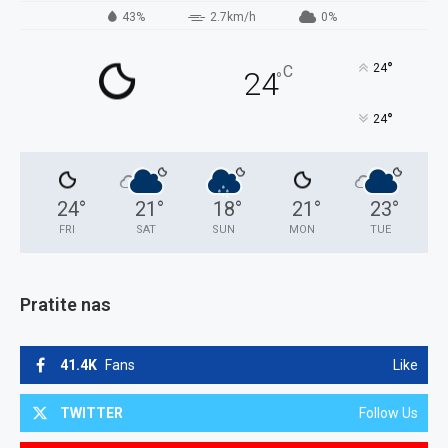
43%
2.7km/h
0%
°
24
C
24
°
°
24
24
°
21
°
18
°
21
°
23
°
FRI
SAT
SUN
MON
TUE
Pratite nas
41.4K
Fans
Like
TWITTER
Follow Us