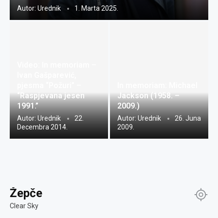
Autor:
Urednik
1. Marta 2025.
Video: In memoriam –
Ivan Gašparević,
pjesma “Požuri” –
In memoriam: Michael
“Raspjevana jesen
Jackson (1958. –
1991.”
2009.)
Autor:
Urednik
22.
Autor:
Urednik
26. Juna
Decembra 2014.
2009.
Žepče
Clear Sky