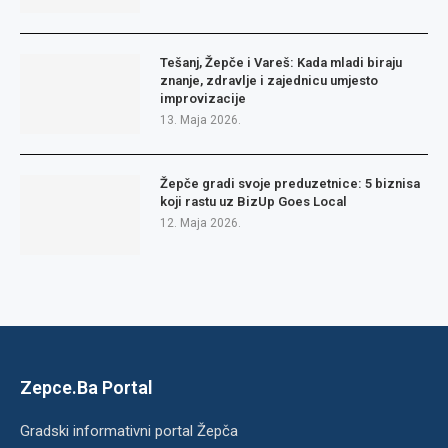
Tešanj, Žepče i Vareš: Kada mladi biraju
znanje, zdravlje i zajednicu umjesto
improvizacije
13. Maja 2026.
Žepče gradi svoje preduzetnice: 5 biznisa
koji rastu uz BizUp Goes Local
12. Maja 2026.
Zepce.Ba Portal
Gradski informativni portal Žepča