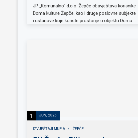
JP „Komunalno“ d.o.o. Žepče obavještava korisnike
Doma kulture Žepče, kao i druge poslovne subjekte
i ustanove koje koriste prostorije u objektu Doma …
1
JUN, 2026
IZVJEŠTAJI MUP-A
ŽEPČE