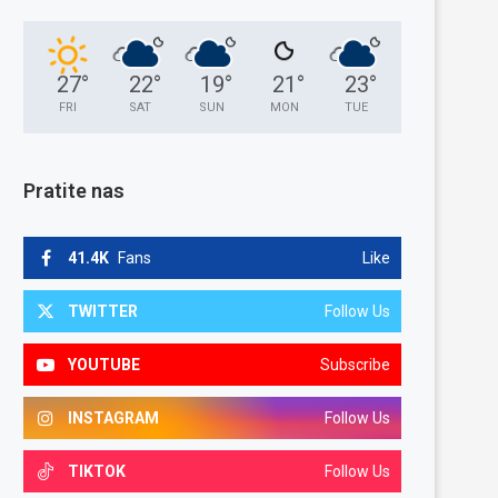
27
°
22
°
19
°
21
°
23
°
FRI
SAT
SUN
MON
TUE
Pratite nas
41.4K
Fans
Like
TWITTER
Follow Us
YOUTUBE
Subscribe
INSTAGRAM
Follow Us
TIKTOK
Follow Us