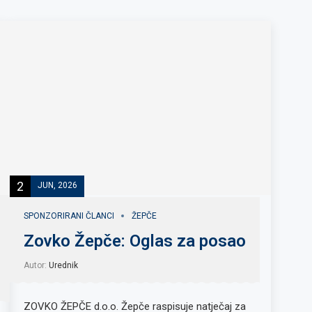
2
JUN, 2026
SPONZORIRANI ČLANCI
ŽEPČE
Zovko Žepče: Oglas za posao
Autor:
Urednik
ZOVKO ŽEPČE d.o.o. Žepče raspisuje natječaj za