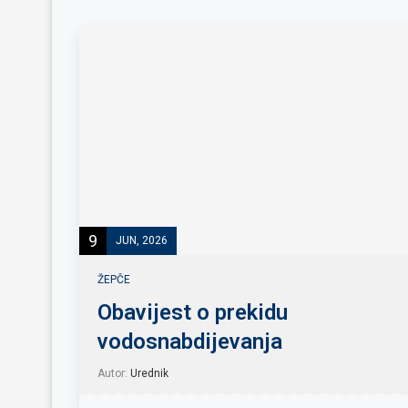
9
JUN, 2026
ŽEPČE
Obavijest o prekidu
vodosnabdijevanja
Autor:
Urednik