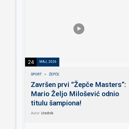
24
MAJ, 2026
SPORT
ŽEPČE
Završen prvi “Žepče Masters”:
Mario Željo Milošević odnio
titulu šampiona!
Autor:
Urednik