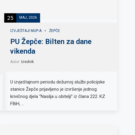
25
MAJ, 2026
IZVJEŠTAJI MUP-A
ŽEPČE
PU Žepče: Bilten za dane
vikenda
Autor:
Urednik
U izvještajnom periodu dežurnoj službi policijske
stanice Žepče prijavljeno je izvršenje jednog
krivičnog djela “Nasilja u obitelji” iz člana 222. KZ
FBiH, …