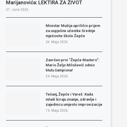
Marijanovića: LEKTIRA ZA ŽIVOT
27. Juna 2026.
Ministar Mušija upriličio prijem
za uspješne učenike Srednje
mješovite škole Žepče
26. Maja 2026.
Završen prvi “Žepče Masters”:
Mario Željo Milošević odnio
titulu šampiona!
24. Maja 2026.
Tešanj, Žepče i Vareš: Kada
mladi biraju znanje, zdravlje i
zajednicu umjesto improvizacije
13. Maja 2026.