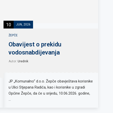
10
JUN, 2026
ŽEPČE
Obavijest o prekidu
vodosnabdijevanja
Autor:
Urednik
JP „Komunalno“ d.o.o. Žepče obavještava korisnike
u Ulici Stjepana Radića, kao i korisnike u zgradi
Općine Žepče, da će u srijedu, 10.06.2026. godine,
…