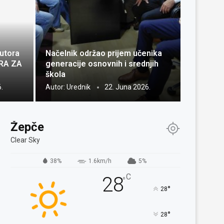
utora
Načelnik održao prijem učenika
IRA ZA
generacije osnovnih i srednjih
škola
.
Autor:
Urednik
22. Juna 2026.
Žepče
Clear Sky
38%
1.6km/h
5%
C
28
°
°
28
°
28