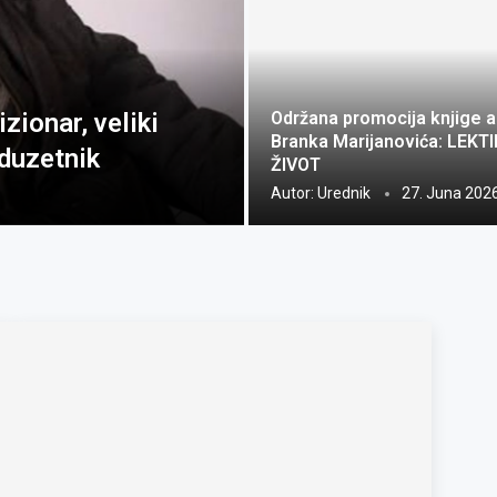
zionar, veliki
Održana promocija knjige a
Branka Marijanovića: LEKT
oduzetnik
ŽIVOT
Autor:
Urednik
27. Juna 2026