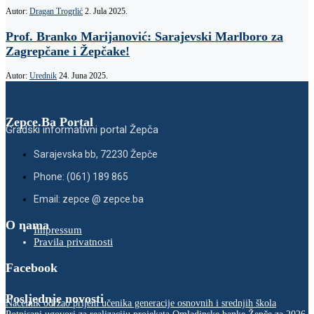
Autor:
Dragan Trogrlić
2. Jula 2025.
Prof. Branko Marijanović: Sarajevski Marlboro za
Zagrepčane i Žepčake!
Autor:
Urednik
24. Juna 2025.
Zepce.Ba Portal
Gradski informativni portal Žepča
Sarajevska bb, 72230 Žepče
Phone: (061) 189 865
Email: zepce @ zepce.ba
O nama
Impressum
Pravila privatnosti
Facebook
Posljednje novosti
Načelnik održao prijem učenika generacije osnovnih i srednjih škola