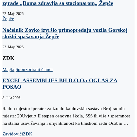
zgrade „Doma zdravlja sa stacionarom„ Žepče
22. Maja 2026.
Žepče
Načelnik Zovko izvršio primopredaju vozila Gorskoj
službi spašavanja Žepče
22. Maja 2026.
ZDK
Maglaj
Sponzorirani članci
EXCEL ASSEMBLIES BH D.O.O.: OGLAS ZA
POSAO
8. Jula 2026.
Radno mjesto: Iperater za izradu kablovskih sastava Broj radnih
mjesta: 20Uvjeti:• II stepen osnovna škola, SSS ili više • spremnost
na stalna usavršavanja i orijentiranost ka timskom radu Osobni …
Zavidovići
ZDK