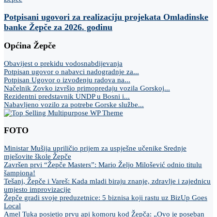
Potpisani ugovori za realizaciju projekata Omladinske
banke Žepče za 2026. godinu
Općina Žepče
Obavijest o prekidu vodosnabdijevanja
Potpisan ugovor o nabavci nadogradnje za...
Potpisan Ugovor o izvođenju radova na...
Načelnik Zovko izvršio primopredaju vozila Gorskoj...
Rezidentni predstavnik UNDP u Bosni i...
Nabavljeno vozilo za potrebe Gorske službe...
FOTO
Ministar Mušija upriličio prijem za uspješne učenike Srednje
mješovite škole Žepče
Završen prvi “Žepče Masters”: Mario Željo Milošević odnio titulu
šampiona!
Tešanj, Žepče i Vareš: Kada mladi biraju znanje, zdravlje i zajednicu
umjesto improvizacije
Žepče gradi svoje preduzetnice: 5 biznisa koji rastu uz BizUp Goes
Local
Amel Tuka posjetio prvu api komoru kod Žepča: „Ovo je poseban