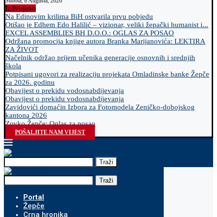
Subota, 8 Augusta, 2026
Izdvojeno
Na Edinovim krilima BiH ostvarila prvu pobjedu
Otišao je Edhem Edo Halilić – vizionar, veliki žepački humanist i...
EXCEL ASSEMBLIES BH D.O.O.: OGLAS ZA POSAO
Održana promocija knjige autora Branka Marijanovića: LEKTIRA
ZA ŽIVOT
Načelnik održao prijem učenika generacije osnovnih i srednjih
škola
Potpisani ugovori za realizaciju projekata Omladinske banke Žepče
za 2026. godinu
Obavijest o prekidu vodosnabdijevanja
Obavijest o prekidu vodosnabdijevanja
Zavidovići domaćin Izbora za Fotomodela Zeničko-dobojskog
kantona 2026
Zovko Žepče: Oglas za posao
POŠALJITE NAM VIJEST
Traži
Traži
Portal
Žepče
Crna hronika