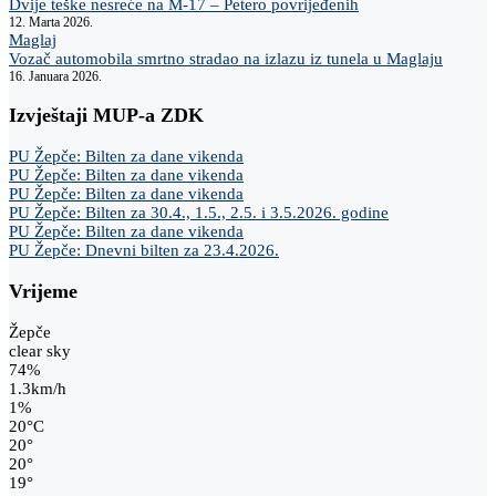
Dvije teške nesreće na M-17 – Petero povrijeđenih
12. Marta 2026.
Maglaj
Vozač automobila smrtno stradao na izlazu iz tunela u Maglaju
16. Januara 2026.
Izvještaji MUP-a ZDK
PU Žepče: Bilten za dane vikenda
PU Žepče: Bilten za dane vikenda
PU Žepče: Bilten za dane vikenda
PU Žepče: Bilten za 30.4., 1.5., 2.5. i 3.5.2026. godine
PU Žepče: Bilten za dane vikenda
PU Žepče: Dnevni bilten za 23.4.2026.
Vrijeme
Žepče
clear sky
74%
1.3km/h
1%
20
°
C
20
°
20
°
19
°