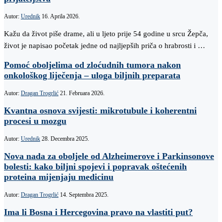
Autor:
Urednik
16. Aprila 2026.
Kažu da život piše drame, ali u ljeto prije 54 godine u srcu Žepča,
život je napisao početak jedne od najljepših priča o hrabrosti i …
Pomoć oboljelima od zloćudnih tumora nakon
onkološkog liječenja – uloga biljnih preparata
Autor:
Dragan Trogrlić
21. Februara 2026.
Kvantna osnova svijesti: mikrotubule i koherentni
procesi u mozgu
Autor:
Urednik
28. Decembra 2025.
Nova nada za oboljele od Alzheimerove i Parkinsonove
bolesti: kako biljni spojevi i popravak oštećenih
proteina mijenjaju medicinu
Autor:
Dragan Trogrlić
14. Septembra 2025.
Ima li Bosna i Hercegovina pravo na vlastiti put?