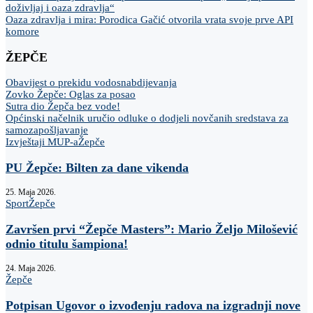
doživljaj i oaza zdravlja“
Oaza zdravlja i mira: Porodica Gačić otvorila vrata svoje prve API
komore
ŽEPČE
Obavijest o prekidu vodosnabdijevanja
Zovko Žepče: Oglas za posao
Sutra dio Žepča bez vode!
Općinski načelnik uručio odluke o dodjeli novčanih sredstava za
samozapošljavanje
Izvještaji MUP-a
Žepče
PU Žepče: Bilten za dane vikenda
25. Maja 2026.
Sport
Žepče
Završen prvi “Žepče Masters”: Mario Željo Milošević
odnio titulu šampiona!
24. Maja 2026.
Žepče
Potpisan Ugovor o izvođenju radova na izgradnji nove