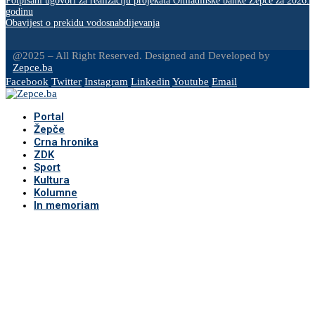
Potpisani ugovori za realizaciju projekata Omladinske banke Žepče za 2026.
godinu
Obavijest o prekidu vodosnabdijevanja
@2025 – All Right Reserved. Designed and Developed by
Zepce.ba
Facebook
Twitter
Instagram
Linkedin
Youtube
Email
Portal
Žepče
Crna hronika
ZDK
Sport
Kultura
Kolumne
In memoriam