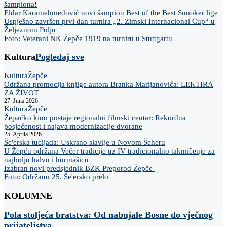
šampiona!
Eldar Karamehmedović novi šampion Best of the Best Snooker lige
Uspješno završen prvi dan turnira „2. Zimski Internacional Cup“ u
Željeznom Polju
Foto: Veterani NK Žepče 1919 na turniru u Stuttgartu
Kultura
Pogledaj sve
Kultura
Žepče
Održana promocija knjige autora Branka Marijanovića: LEKTIRA
ZA ŽIVOT
27. Juna 2026.
Kultura
Žepče
Žepačko kino postaje regionalni filmski centar: Rekordna
posjećenost i najava modernizacije dvorane
25. Aprila 2026.
Še'erska tucijada: Uskrsno slavlje u Novom Šeheru
U Žepču održana Večer tradicije uz IV tradicionalno takmičenje za
najbolju halvu i hurmašicu
Izabran novi predsjednik BZK Preporod Žepče
Foto: Održano 25. Še'ersko prelo
KOLUMNE
Pola stoljeća bratstva: Od nabujale Bosne do vječnog
prijateljstva