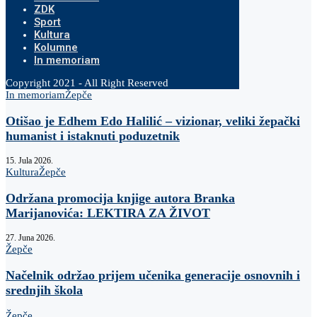
ZDK
Sport
Kultura
Kolumne
In memoriam
Copyright 2021 - All Right Reserved
In memoriam
Žepče
Otišao je Edhem Edo Halilić – vizionar, veliki žepački
humanist i istaknuti poduzetnik
15. Jula 2026.
Kultura
Žepče
Održana promocija knjige autora Branka
Marijanovića: LEKTIRA ZA ŽIVOT
27. Juna 2026.
Žepče
Načelnik održao prijem učenika generacije osnovnih i
srednjih škola
Žepče