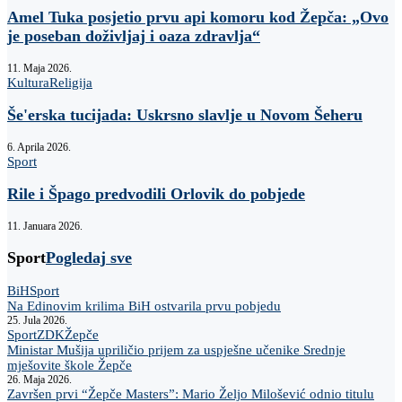
Amel Tuka posjetio prvu api komoru kod Žepča: „Ovo
je poseban doživljaj i oaza zdravlja“
11. Maja 2026.
Kultura
Religija
Še'erska tucijada: Uskrsno slavlje u Novom Šeheru
6. Aprila 2026.
Sport
Rile i Špago predvodili Orlovik do pobjede
11. Januara 2026.
Sport
Pogledaj sve
BiH
Sport
Na Edinovim krilima BiH ostvarila prvu pobjedu
25. Jula 2026.
Sport
ZDK
Žepče
Ministar Mušija upriličio prijem za uspješne učenike Srednje
mješovite škole Žepče
26. Maja 2026.
Završen prvi “Žepče Masters”: Mario Željo Milošević odnio titulu