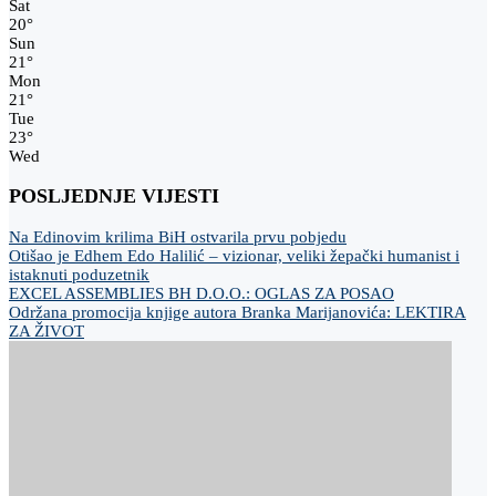
Sat
20
°
Sun
21
°
Mon
21
°
Tue
23
°
Wed
POSLJEDNJE VIJESTI
Na Edinovim krilima BiH ostvarila prvu pobjedu
Otišao je Edhem Edo Halilić – vizionar, veliki žepački humanist i
istaknuti poduzetnik
EXCEL ASSEMBLIES BH D.O.O.: OGLAS ZA POSAO
Održana promocija knjige autora Branka Marijanovića: LEKTIRA
ZA ŽIVOT