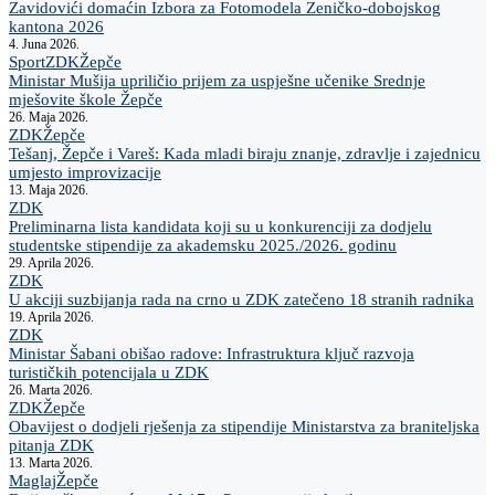
Zavidovići domaćin Izbora za Fotomodela Zeničko-dobojskog
kantona 2026
4. Juna 2026.
Sport
ZDK
Žepče
Ministar Mušija upriličio prijem za uspješne učenike Srednje
mješovite škole Žepče
26. Maja 2026.
ZDK
Žepče
Tešanj, Žepče i Vareš: Kada mladi biraju znanje, zdravlje i zajednicu
umjesto improvizacije
13. Maja 2026.
ZDK
Preliminarna lista kandidata koji su u konkurenciji za dodjelu
studentske stipendije za akademsku 2025./2026. godinu
29. Aprila 2026.
ZDK
U akciji suzbijanja rada na crno u ZDK zatečeno 18 stranih radnika
19. Aprila 2026.
ZDK
Ministar Šabani obišao radove: Infrastruktura ključ razvoja
turističkih potencijala u ZDK
26. Marta 2026.
ZDK
Žepče
Obavijest o dodjeli rješenja za stipendije Ministarstva za braniteljska
pitanja ZDK
13. Marta 2026.
Maglaj
Žepče