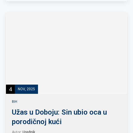
4
NOV, 2025
BIH
Užas u Doboju: Sin ubio oca u
porodičnoj kući
Autor:
Urednik