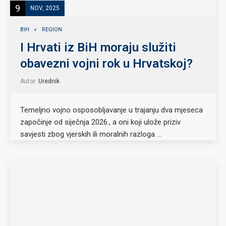
9
NOV, 2025
BIH
REGION
I Hrvati iz BiH moraju služiti
obavezni vojni rok u Hrvatskoj?
Autor:
Urednik
Temeljno vojno osposobljavanje u trajanju dva mjeseca
započinje od siječnja 2026., a oni koji ulože priziv
savjesti zbog vjerskih ili moralnih razloga …