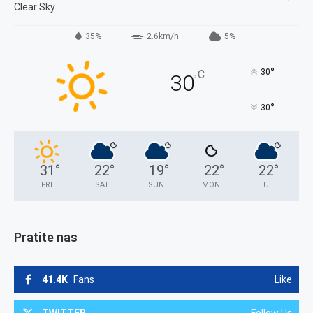
Clear Sky
35%
2.6km/h
5%
°
30
C
30
°
°
30
31
°
22
°
19
°
22
°
22
°
FRI
SAT
SUN
MON
TUE
Pratite nas
41.4K
Fans
Like