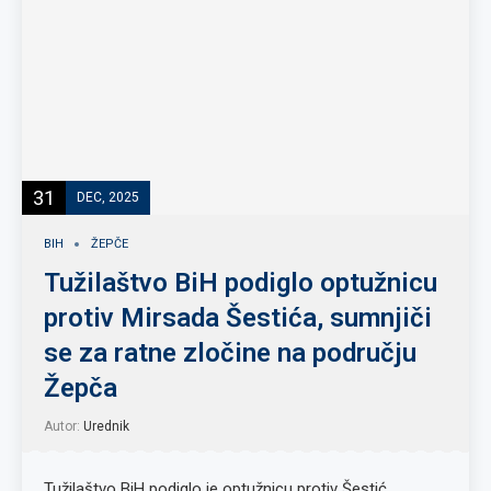
31
DEC, 2025
BIH
ŽEPČE
Tužilaštvo BiH podiglo optužnicu
protiv Mirsada Šestića, sumnjiči
se za ratne zločine na području
Žepča
Autor:
Urednik
Tužilaštvo BiH podiglo je optužnicu protiv Šestić