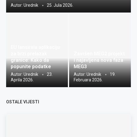
Autor:
Urednik
25. Jula 2026.
EU lansirala aplikaciju
za brzi prelazak
Završen MEG2 projekt
granice: Kako da
i najavljena nova faza
popunite podatke
MEG3
Autor:
Urednik
23.
Autor:
Urednik
19.
Aprila 2026.
Februara 2026.
OSTALE VIJESTI