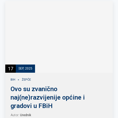
17
SEP, 2025
BIH
ŽEPČE
Ovo su zvanično
naj(ne)razvijenije općine i
gradovi u FBiH
Autor:
Urednik