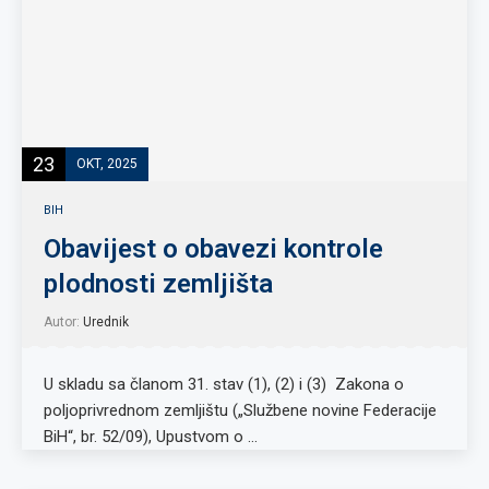
23
OKT, 2025
BIH
Obavijest o obavezi kontrole
plodnosti zemljišta
Autor:
Urednik
U skladu sa članom 31. stav (1), (2) i (3) Zakona o
poljoprivrednom zemljištu („Službene novine Federacije
BiH“, br. 52/09), Upustvom o …