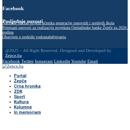
Facebook
Posljednje novosti
Načelnik održao prijem učenika generacije osnovnih i srednjih škola
Potpisani ugovori za realizaciju projekata Omladinske banke Žepče za 2026.
godinu
Obavijest o prekidu vodosnabdijevanja
@2025 – All Right Reserved. Designed and Developed by
Zepce.ba
Facebook
Twitter
Instagram
Linkedin
Youtube
Email
Portal
Žepče
Crna hronika
ZDK
Sport
Kultura
Kolumne
In memoriam