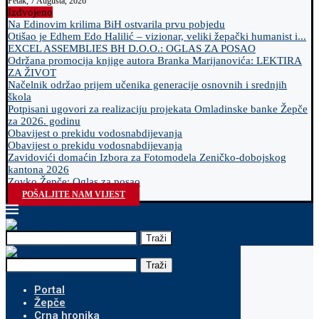
Petak, 7 Augusta, 2026
Izdvojeno
Na Edinovim krilima BiH ostvarila prvu pobjedu
Otišao je Edhem Edo Halilić – vizionar, veliki žepački humanist i...
EXCEL ASSEMBLIES BH D.O.O.: OGLAS ZA POSAO
Održana promocija knjige autora Branka Marijanovića: LEKTIRA
ZA ŽIVOT
Načelnik održao prijem učenika generacije osnovnih i srednjih
škola
Potpisani ugovori za realizaciju projekata Omladinske banke Žepče
za 2026. godinu
Obavijest o prekidu vodosnabdijevanja
Obavijest o prekidu vodosnabdijevanja
Zavidovići domaćin Izbora za Fotomodela Zeničko-dobojskog
kantona 2026
Zovko Žepče: Oglas za posao
POŠALJITE NAM VIJEST
Traži
Traži
Portal
Žepče
Crna hronika