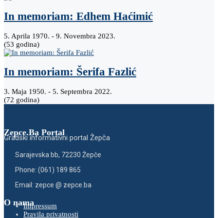
In memoriam: Edhem Haćimić
5. Aprila 1970. - 9. Novembra 2023.
(53 godina)
In memoriam: Šerifa Fazlić
3. Maja 1950. - 5. Septembra 2022.
(72 godina)
Zepce.Ba Portal
Gradski informativni portal Žepča
Sarajevska bb, 72230 Žepče
Phone: (061) 189 865
Email: zepce @ zepce.ba
O nama
Impressum
Pravila privatnosti