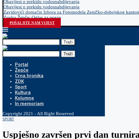
Obavijest o prekidu vodosnabdijevanja
Obavijest o prekidu vodosnabdijevanja
Zavidovići domaćin Izbora za Fotomodela Zeničko-dobojskog kanto
Zovko Žepče: Oglas za posao
POŠALJITE NAM VIJEST
Traži
Traži
Portal
Žepče
Crna hronika
ZDK
Sport
Kultura
Kolumne
In memoriam
Copyright 2021 - All Right Reserved
SPORT
Uspješno završen prvi dan turnir