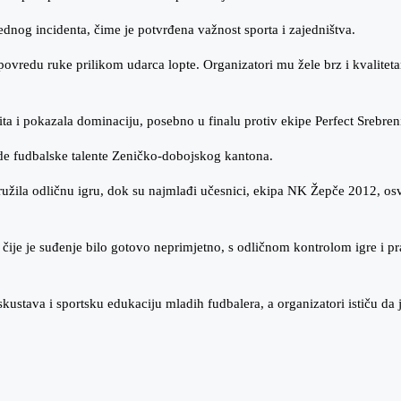
jednog incidenta, čime je potvrđena važnost sporta i zajedništva.
ovredu ruke prilikom udarca lopte. Organizatori mu žele brz i kvalitetan
ita i pokazala dominaciju, posebno u finalu protiv ekipe Perfect Srebren
de fudbalske talente Zeničko-dobojskog kantona.
užila odličnu igru, dok su najmlađi učesnici, ekipa NK Žepče 2012, osvoj
 čije je suđenje bilo gotovo neprimjetno, s odličnom kontrolom igre i 
skustava i sportsku edukaciju mladih fudbalera, a organizatori ističu da j