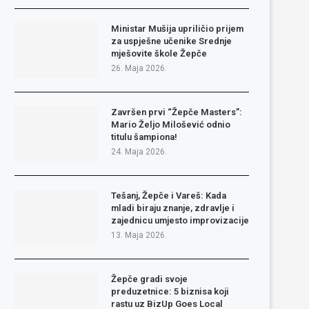
Ministar Mušija upriličio prijem
za uspješne učenike Srednje
mješovite škole Žepče
26. Maja 2026.
Završen prvi “Žepče Masters”:
Mario Željo Milošević odnio
titulu šampiona!
24. Maja 2026.
Tešanj, Žepče i Vareš: Kada
mladi biraju znanje, zdravlje i
zajednicu umjesto improvizacije
13. Maja 2026.
Žepče gradi svoje
preduzetnice: 5 biznisa koji
rastu uz BizUp Goes Local