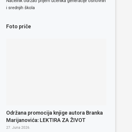
Načelnik održao prijem učenika generacije osnovnih
i srednjih škola
Foto priče
Održana promocija knjige autora Branka
Marijanovića: LEKTIRA ZA ŽIVOT
27. Juna 2026.