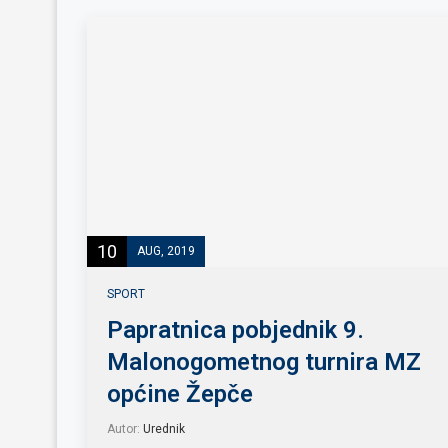
10
AUG, 2019
SPORT
Papratnica pobjednik 9.
Malonogometnog turnira MZ
općine Žepče
Autor:
Urednik