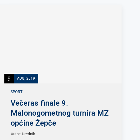
9
AUG, 2019
SPORT
Večeras finale 9.
Malonogometnog turnira MZ
općine Žepče
Autor:
Urednik