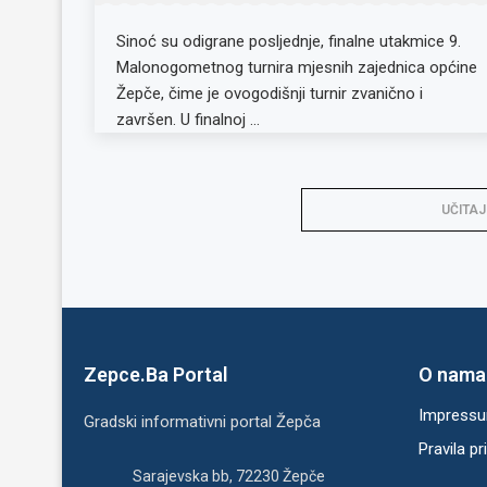
Sinoć su odigrane posljednje, finalne utakmice 9.
Malonogometnog turnira mjesnih zajednica općine
Žepče, čime je ovogodišnji turnir zvanično i
završen. U finalnoj …
UČITAJ
Zepce.Ba Portal
O nama
Impress
Gradski informativni portal Žepča
Pravila pr
Sarajevska bb, 72230 Žepče