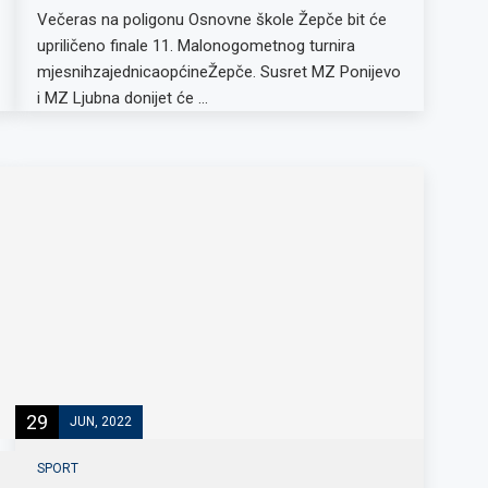
Večeras na poligonu Osnovne škole Žepče bit će
upriličeno finale 11. Malonogometnog turnira
mjesnihzajednicaopćineŽepče. Susret MZ Ponijevo
i MZ Ljubna donijet će …
29
JUN, 2022
SPORT