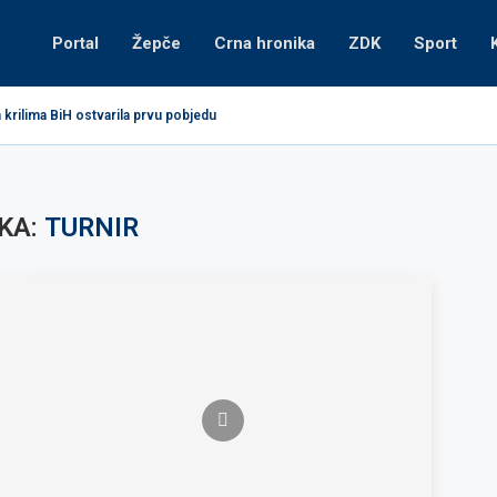
Portal
Žepče
Crna hronika
ZDK
Sport
krilima BiH ostvarila prvu pobjedu
KA:
TURNIR