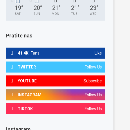
19
°
20
°
21
°
21
°
23
°
SAT
SUN
MON
TUE
WED
Pratite nas
41.4K
Fans
Like
TWITTER
Follow Us
YOUTUBE
Subscribe
INSTAGRAM
Follow Us
TIKTOK
Follow Us
Instagram