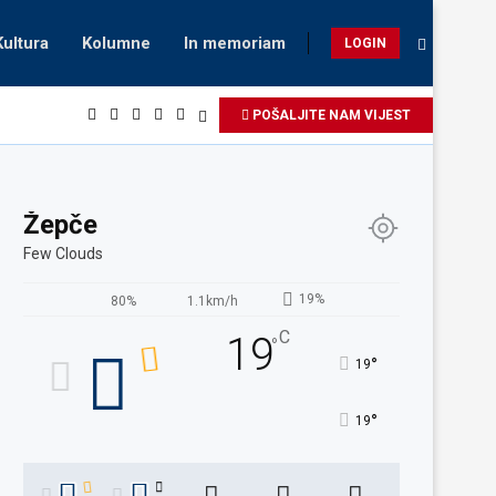
Kultura
Kolumne
In memoriam
LOGIN
POŠALJITE NAM VIJEST
Žepče
Few Clouds
19%
80%
1.1km/h
C
19
°
°
19
°
19