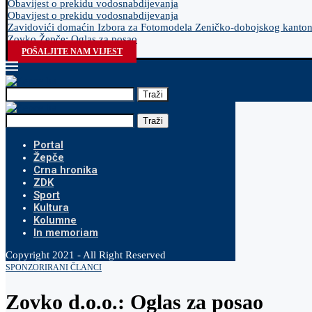
Obavijest o prekidu vodosnabdijevanja
Obavijest o prekidu vodosnabdijevanja
Zavidovići domaćin Izbora za Fotomodela Zeničko-dobojskog kanto
Zovko Žepče: Oglas za posao
POŠALJITE NAM VIJEST
Traži
Traži
Portal
Žepče
Crna hronika
ZDK
Sport
Kultura
Kolumne
In memoriam
Copyright 2021 - All Right Reserved
SPONZORIRANI ČLANCI
Zovko d.o.o.: Oglas za posao