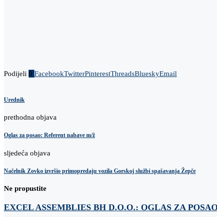
Podijeli
0
Facebook
Twitter
Pinterest
Threads
Bluesky
Email
Urednik
prethodna objava
Oglas za posao: Referent nabave m/ž
sljedeća objava
Načelnik Zovko izvršio primopredaju vozila Gorskoj službi spašavanja Žepče
Ne propustite
EXCEL ASSEMBLIES BH D.O.O.: OGLAS ZA POSA