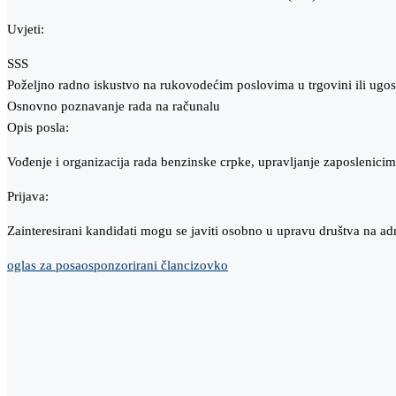
Uvjeti:
SSS
Poželjno radno iskustvo na rukovodećim poslovima u trgovini ili ugost
Osnovno poznavanje rada na računalu
Opis posla:
Vođenje i organizacija rada benzinske crpke, upravljanje zaposlenicim
Prijava:
Zainteresirani kandidati mogu se javiti osobno u upravu društva na adr
oglas za posao
sponzorirani članci
zovko