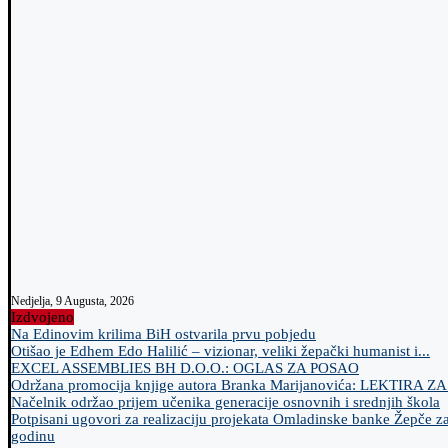
Nedjelja, 9 Augusta, 2026
Izdvojeno
Na Edinovim krilima BiH ostvarila prvu pobjedu
Otišao je Edhem Edo Halilić – vizionar, veliki žepački humanist i...
EXCEL ASSEMBLIES BH D.O.O.: OGLAS ZA POSAO
Održana promocija knjige autora Branka Marijanovića: LEKTIRA Z
Načelnik održao prijem učenika generacije osnovnih i srednjih škola
Potpisani ugovori za realizaciju projekata Omladinske banke Žepče z
godinu