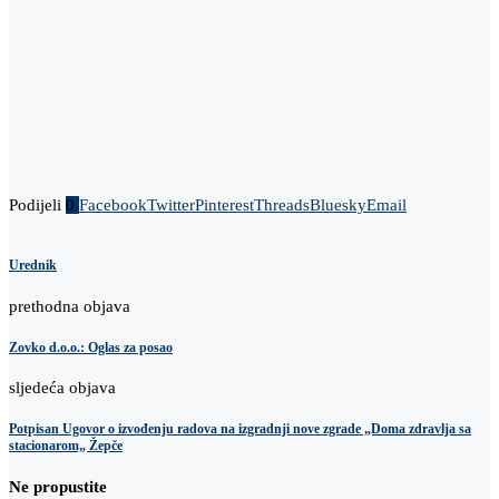
Podijeli
0
Facebook
Twitter
Pinterest
Threads
Bluesky
Email
Urednik
prethodna objava
Zovko d.o.o.: Oglas za posao
sljedeća objava
Potpisan Ugovor o izvođenju radova na izgradnji nove zgrade „Doma zdravlja sa
stacionarom„ Žepče
Ne propustite