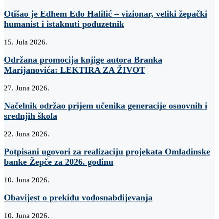
Otišao je Edhem Edo Halilić – vizionar, veliki žepački
humanist i istaknuti poduzetnik
15. Jula 2026.
Održana promocija knjige autora Branka
Marijanovića: LEKTIRA ZA ŽIVOT
27. Juna 2026.
Načelnik održao prijem učenika generacije osnovnih i
srednjih škola
22. Juna 2026.
Potpisani ugovori za realizaciju projekata Omladinske
banke Žepče za 2026. godinu
10. Juna 2026.
Obavijest o prekidu vodosnabdijevanja
10. Juna 2026.