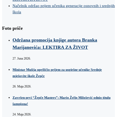
Načelnik održao prijem učenika generacije osnovnih i srednjih
škola
Foto priče
Održana promocija knjige autora Branka
Marijanovića: LEKTIRA ZA ŽIVOT
27. Juna 2026.
Ministar Mušija upriličio prijem za uspješne učenike Srednje
mješovite škole Žepče
26. Maja 2026.
Završen prvi “Žepče Masters”: Mario Željo Milošević odnio titulu
šampiona!
24. Maja 2026.