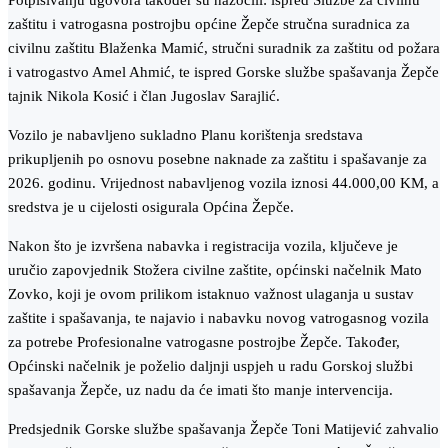
Potpisivanju ugovora također su nazočili: ispred Službe za civilnu
zaštitu i vatrogasna postrojbu općine Žepče stručna suradnica za
civilnu zaštitu Blaženka Mamić, stručni suradnik za zaštitu od požara
i vatrogastvo Amel Ahmić, te ispred Gorske službe spašavanja Žepče
tajnik Nikola Kosić i član Jugoslav Sarajlić.
Vozilo je nabavljeno sukladno Planu korištenja sredstava
prikupljenih po osnovu posebne naknade za zaštitu i spašavanje za
2026. godinu. Vrijednost nabavljenog vozila iznosi 44.000,00 KM, a
sredstva je u cijelosti osigurala Općina Žepče.
Nakon što je izvršena nabavka i registracija vozila, ključeve je
uručio zapovjednik Stožera civilne zaštite, općinski načelnik Mato
Zovko, koji je ovom prilikom istaknuo važnost ulaganja u sustav
zaštite i spašavanja, te najavio i nabavku novog vatrogasnog vozila
za potrebe Profesionalne vatrogasne postrojbe Žepče. Također,
Općinski načelnik je poželio daljnji uspjeh u radu Gorskoj službi
spašavanja Žepče, uz nadu da će imati što manje intervencija.
Predsjednik Gorske službe spašavanja Žepče Toni Matijević zahvalio