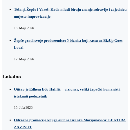
Tešanj, Žepče i Vareš: Kada mladi biraju znanje, zdravlje i zajednicu
umjesto improvizacije
13. Maja 2026.
Žepče gradi svoje preduzetnice: 5 biznisa koji rastu uz BizUp Goes
Local
12. Maja 2026.
Lokalno
Otišao je Edhem Edo Halilić – vizionar, veliki žepački humanist i
istaknuti poduzetnik
15. Jula 2026.
Održana promocija knjige autora Branka Marijanovića: LEKTIRA
ZA ŽIVOT