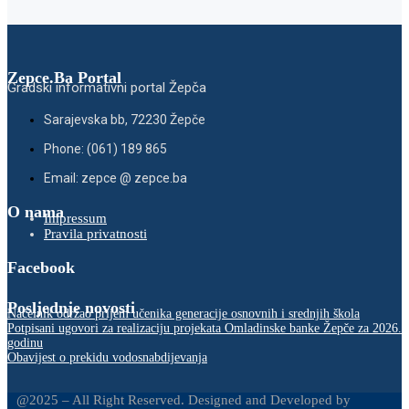
Zepce.Ba Portal
Gradski informativni portal Žepča
Sarajevska bb, 72230 Žepče
Phone: (061) 189 865
Email: zepce @ zepce.ba
O nama
Impressum
Pravila privatnosti
Facebook
Posljednje novosti
Načelnik održao prijem učenika generacije osnovnih i srednjih škola
Potpisani ugovori za realizaciju projekata Omladinske banke Žepče za 2026.
godinu
Obavijest o prekidu vodosnabdijevanja
@2025 – All Right Reserved. Designed and Developed by