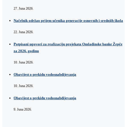
27. Juna 2026.
Načelnik održao prijem učenika generacije osnovnih i srednjih škola
22. Juna 2026.
Potpisani ugovori za realizaciju projekata Omladinske banke Žepče
za 2026. godinu
10. Juna 2026.
Obavijest o prekidu vodosnabdijevanja
10. Juna 2026.
Obavijest o prekidu vodosnabdijevanja
9. Juna 2026.