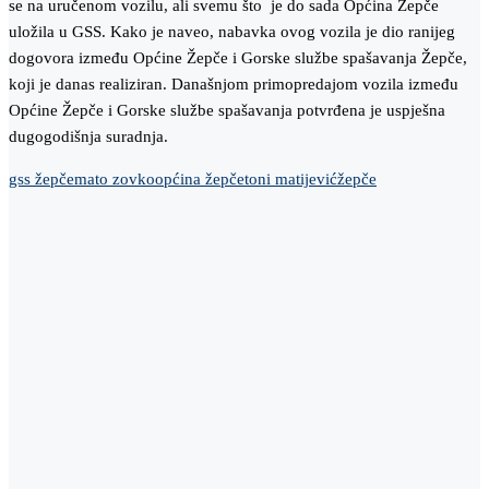
se na uručenom vozilu, ali svemu što je do sada Općina Žepče
uložila u GSS. Kako je naveo, nabavka ovog vozila je dio ranijeg
dogovora između Općine Žepče i Gorske službe spašavanja Žepče,
koji je danas realiziran. Današnjom primopredajom vozila između
Općine Žepče i Gorske službe spašavanja potvrđena je uspješna
dugogodišnja suradnja.
gss žepče
mato zovko
općina žepče
toni matijević
žepče