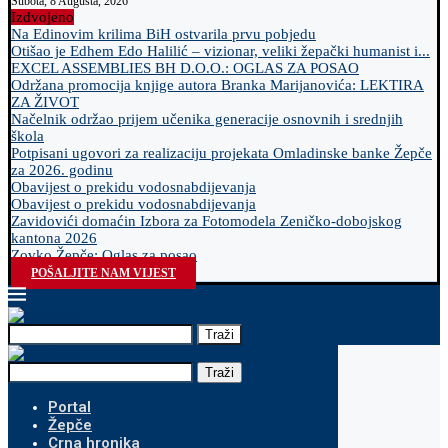
Subota, 8 Augusta, 2026
Izdvojeno
Na Edinovim krilima BiH ostvarila prvu pobjedu
Otišao je Edhem Edo Halilić – vizionar, veliki žepački humanist i...
EXCEL ASSEMBLIES BH D.O.O.: OGLAS ZA POSAO
Održana promocija knjige autora Branka Marijanovića: LEKTIRA
ZA ŽIVOT
Načelnik održao prijem učenika generacije osnovnih i srednjih
škola
Potpisani ugovori za realizaciju projekata Omladinske banke Žepče
za 2026. godinu
Obavijest o prekidu vodosnabdijevanja
Obavijest o prekidu vodosnabdijevanja
Zavidovići domaćin Izbora za Fotomodela Zeničko-dobojskog
kantona 2026
Zovko Žepče: Oglas za posao
POŠALJITE NAM VIJEST
Traži
Traži
Portal
Žepče
Crna hronika