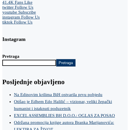
41.4K
Fans
Like
twitter
Follow Us
youtube
Subscribe
instagram
Follow Us
tiktok
Follow Us
Instagram
Pretraga
Pretraga
Posljednje objavljeno
Na Edinovim krilima BiH ostvarila prvu pobjedu
Otišao je Edhem Edo Halilić – vizionar, veliki žepački
humanist i istaknuti poduzetnik
EXCEL ASSEMBLIES BH D.O.O.: OGLAS ZA POSAO
Održana promocija knjige autora Branka Marijanovića:
LEKTIRA ZA ŽIVOT