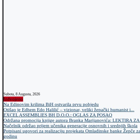
Subota, 8 Augusta, 2026
Izdvojeno
Na Edinovim krilima BiH ostvarila prvu pobjedu
Otišao je Edhem Edo Halilić – vizionar, veliki žepački humanist i...
EXCEL ASSEMBLIES BH D.O.O.: OGLAS ZA POSAO
Održana promocija knjige autora Branka Marijanovića: LEKTIRA Z
Načelnik održao prijem učenika generacije osnovnih i srednjih škola
Potpisani ugovori za realizaciju projekata Omladinske banke Žepče z
godinu