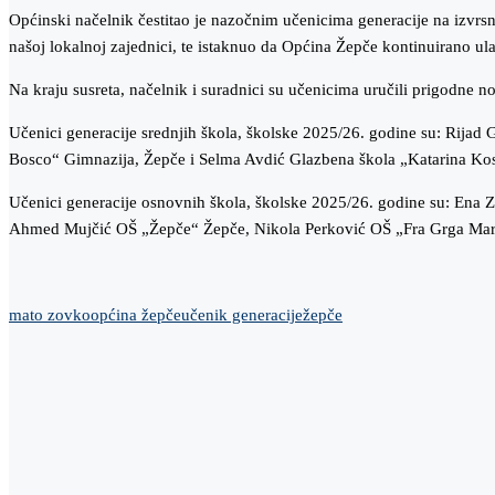
Općinski načelnik čestitao je nazočnim učenicima generacije na izvrs
našoj lokalnoj zajednici, te istaknuo da Općina Žepče kontinuirano ulaže
Na kraju susreta, načelnik i suradnici su učenicima uručili prigodne no
Učenici generacije srednjih škola, školske 2025/26. godine su: Ri
Bosco“ Gimnazija, Žepče i Selma Avdić Glazbena škola „Katarina Ko
Učenici generacije osnovnih škola, školske 2025/26. godine su: E
Ahmed Mujčić OŠ „Žepče“ Žepče, Nikola Perković OŠ „Fra Grga Mart
mato zovko
općina žepče
učenik generacije
žepče