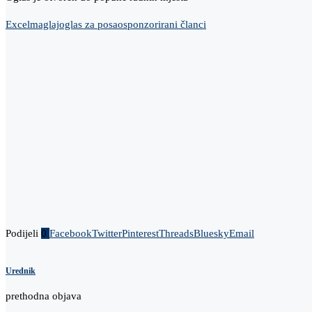
Excel
maglaj
oglas za posao
sponzorirani članci
Podijeli
0
Facebook
Twitter
Pinterest
Threads
Bluesky
Email
Urednik
prethodna objava