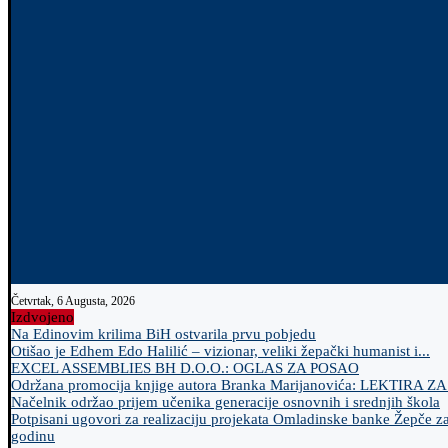
Četvrtak, 6 Augusta, 2026
Izdvojeno
Na Edinovim krilima BiH ostvarila prvu pobjedu
Otišao je Edhem Edo Halilić – vizionar, veliki žepački humanist i...
EXCEL ASSEMBLIES BH D.O.O.: OGLAS ZA POSAO
Održana promocija knjige autora Branka Marijanovića: LEKTIRA Z
Načelnik održao prijem učenika generacije osnovnih i srednjih škola
Potpisani ugovori za realizaciju projekata Omladinske banke Žepče z
godinu