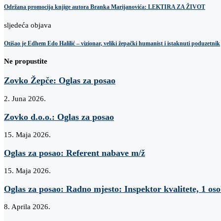
Održana promocija knjige autora Branka Marijanovića: LEKTIRA ZA ŽIVOT
sljedeća objava
Otišao je Edhem Edo Halilić – vizionar, veliki žepački humanist i istaknuti poduzetnik
Ne propustite
Zovko Žepče: Oglas za posao
2. Juna 2026.
Zovko d.o.o.: Oglas za posao
15. Maja 2026.
Oglas za posao: Referent nabave m/ž
15. Maja 2026.
Oglas za posao: Radno mjesto: Inspektor kvalitete, 1 os
8. Aprila 2026.