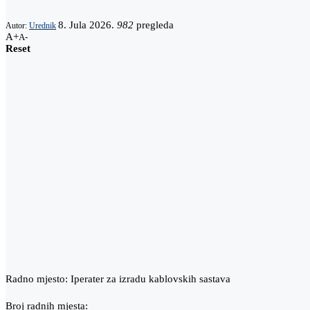
8. Jula 2026.
982
pregleda
Autor:
Urednik
A+
A-
Reset
Radno mjesto: Iperater za izradu kablovskih sastava
Broj radnih mjesta: