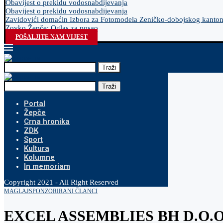
Obavijest o prekidu vodosnabdijevanja
Obavijest o prekidu vodosnabdijevanja
Zavidovići domaćin Izbora za Fotomodela Zeničko-dobojskog kanto
Zovko Žepče: Oglas za posao
POŠALJITE NAM VIJEST
Traži
Traži
Portal
Žepče
Crna hronika
ZDK
Sport
Kultura
Kolumne
In memoriam
Copyright 2021 - All Right Reserved
MAGLAJ
SPONZORIRANI ČLANCI
EXCEL ASSEMBLIES BH D.O.O