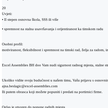
20
Uvjeti:
• II stepen osnovna škola, SSS ili više
• spremnost na stalna usavršavanja i orijentiranost ka timskom radu
Osobni profil:
motiviranost, fleksibilnost i spremnost na timski rad, želja za radom, i
Excel Assemblies BH doo Vam nudi sigurnost radnog mjesta, stalne str
Ukoliko vidite svoju budućnost u našem timu, Vašu prijavu s osnovni
ajna.beslagic@excel-assemblies.com
Ili putem obrasca koji možete popuniti i predati na portirnici firme.
Oglas je otvoren do popune radnih mjesta