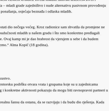
da – mladi grade zajedništvo i nude alternativu pasivnom provođenju
h ponašanja, osjećaja beznađa i odlaska mladih.
ostati dio nečega većeg. Kroz radionice sam shvatila da promjene ne
 o budućnosti mladih u našem gradu i što smo konkretno predlagali
ade. Ovaj kamp mi je dao hrabrost da vjerujem u sebe i da budem
ožemo.“ Alma Kopić (18 godina).
skustvo.
 mentorsku podršku otvara vrata i grupama koje su u zajednicama
log i konkretne aktivnosti pokazuju da mogu biti ravnopravni partneri u
 realnu šansu da ostanu, da se razvijaju i da budu dio rješenja. Kada