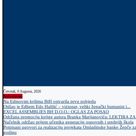
Četvrtak, 6 Augusta, 2026
Izdvojeno
Na Edinovim krilima BiH ostvarila prvu pobjedu
Otišao je Edhem Edo Halilić – vizionar, veliki žepački humanist i...
EXCEL ASSEMBLIES BH D.O.O.: OGLAS ZA POSAO
Održana promocija knjige autora Branka Marijanovića: LEKTIRA Z
Načelnik održao prijem učenika generacije osnovnih i srednjih škola
Potpisani ugovori za realizaciju projekata Omladinske banke Žepče z
godinu