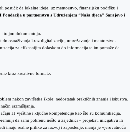
eli postići: da lokalne ideje, uz mentorstvo, finansijsku podršku i
 Fondacija u partnerstvu s Udruženjem “Naša djeca” Sarajevo i
u i trajno dokumentuju.
do osnaživanja kroz digitalizaciju, umrežavanje i mentorstvo.
ganizacija za efikasnijim dolaskom do informacija te im pomaže da
ijeme kroz kreativne formate.
roblem nakon završetka škole: nedostatak praktičnih znanja i iskustva.
 način razmišljanja.
ačaju IT vještine i ključne kompetencije kao što su komunikacija,
premniji da sami pokrenu nešto u zajednici – projekat, inicijativu ili
i imaju realne prilike za razvoj i zaposlenje, manja je vjerovatnoća