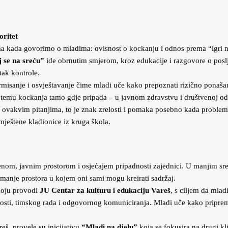
oritet
ma kada govorimo o mladima: ovisnost o kockanju i odnos prema “igri n
j se na sreću”
ide obrnutim smjerom, kroz edukacije i razgovore o poslje
tak kontrole.
nformisanje i osvještavanje čime mladi uče kako prepoznati rizično ponaš
ća temu kockanja tamo gdje pripada – u javnom zdravstvu i društvenoj o
ovakvim pitanjima, to je znak zrelosti i pomaka posebno kada problem pr
mještene kladionice iz kruga škola.
nom, javnim prostorom i osjećajem pripadnosti zajednici. U manjim sre
 manje prostora u kojem oni sami mogu kreirati sadržaj.
oju provodi
JU Centar za kulturu i edukaciju Vareš
, s ciljem da mlad
ti, timskog rada i odgovornog komuniciranja. Mladi uče kako pripremiti e
eš, provele su inicijativu
“Mladi na djelu”
koja se fokusira na drugi klj