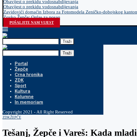
Obavijest o prekidu vodosnabdijevanja
Obavijest o prekidu vodosnabdijevanja
Zavidovići domaćin Izbora za Fotomodela Zeničko-dobojskog kanto
Zovko Žepče: Oglas za posao
POŠALJITE NAM VIJEST
Traži
Traži
Portal
Žepče
Crna hronika
ZDK
Sport
Kultura
Kolumne
In memoriam
Copyright 2021 - All Right Reserved
ZDK
ŽEPČE
Tešanj, Žepče i Vareš: Kada mladi 