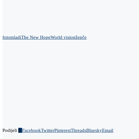
foto
mladi
The New Hope
World vision
žepče
Podijeli
0
Facebook
Twitter
Pinterest
Threads
Bluesky
Email