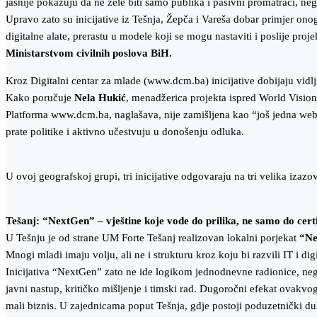
jasnije pokazuju da ne žele biti samo publika i pasivni promatrači, ne
Upravo zato su inicijative iz Tešnja, Žepča i Vareša dobar primjer ono
digitalne alate, prerastu u modele koji se mogu nastaviti i poslije proje
Ministarstvom civilnih poslova BiH.
Kroz Digitalni centar za mlade (www.dcm.ba) inicijative dobijaju vidlji
Kako poručuje
Nela Hukić
, menadžerica projekta ispred World Visio
Platforma www.dcm.ba, naglašava, nije zamišljena kao “još jedna web s
prate politike i aktivno učestvuju u donošenju odluka.
U ovoj geografskoj grupi, tri inicijative odgovaraju na tri velika izazo
Tešanj: “NextGen” – vještine koje vode do prilika, ne samo do cert
U Tešnju je od strane UM Forte Tešanj realizovan lokalni porjekat
“Ne
Mnogi mladi imaju volju, ali ne i strukturu kroz koju bi razvili IT i di
Inicijativa “NextGen” zato ne ide logikom jednodnevne radionice, nego
javni nastup, kritičko mišljenje i timski rad. Dugoročni efekat ovakvog 
mali biznis. U zajednicama poput Tešnja, gdje postoji poduzetnički du