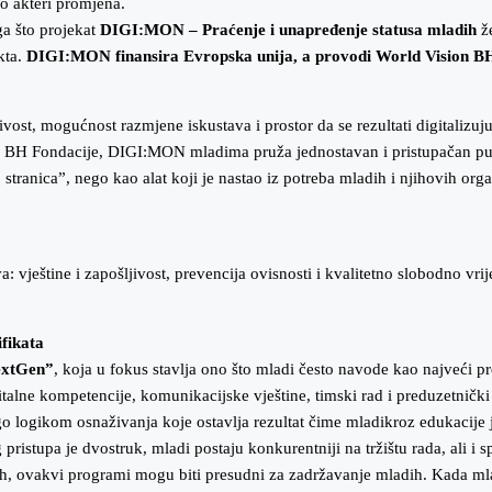
go akteri promjena.
ga što projekat
DIGI:MON – Praćenje i unapređenje statusa mladih
ž
kta.
DIGI:MON finansira Evropska unija, a provodi World Vision BH
vost, mogućnost razmjene iskustava i prostor da se rezultati digitalizuj
n BH Fondacije, DIGI:MON mladima pruža jednostavan i pristupačan put 
tranica”, nego kao alat koji je nastao iz potreba mladih i njihovih or
va: vještine i zapošljivost, prevencija ovisnosti i kvalitetno slobodno vr
ifikata
xtGen”
, koja u fokus stavlja ono što mladi često navode kao najveći p
gitalne kompetencije, komunikacijske vještine, timski rad i preduzetnički
 logikom osnaživanja koje ostavlja rezultat čime mladikroz edukacije j
pristupa je dvostruk, mladi postaju konkurentniji na tržištu rada, ali i s
h, ovakvi programi mogu biti presudni za zadržavanje mladih. Kada mlad