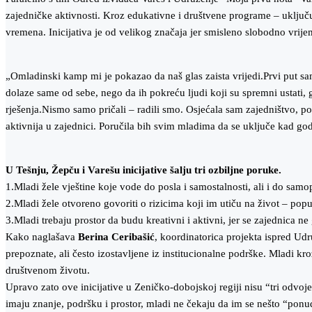
zajedničke aktivnosti. Kroz edukativne i društvene programe – uključ
vremena. Inicijativa je od velikog značaja jer smisleno slobodno vrije
„Omladinski kamp mi je pokazao da naš glas zaista vrijedi.Prvi put s
dolaze same od sebe, nego da ih pokreću ljudi koji su spremni ustati, 
rješenja.Nismo samo pričali – radili smo. Osjećala sam zajedništvo, 
aktivnija u zajednici. Poručila bih svim mladima da se uključe kad g
U Tešnju, Žepču i Varešu inicijative šalju tri ozbiljne poruke.
1.Mladi žele vještine koje vode do posla i samostalnosti, ali i do sam
2.Mladi žele otvoreno govoriti o rizicima koji im utiču na život – popu
3.Mladi trebaju prostor da budu kreativni i aktivni, jer se zajednica ne
Kako naglašava
Berina Ceribašić
, koordinatorica projekta ispred Ud
prepoznate, ali često izostavljene iz institucionalne podrške. Mladi k
društvenom životu.
Upravo zato ove inicijative u Zeničko-dobojskoj regiji nisu “tri odvoje
imaju znanje, podršku i prostor, mladi ne čekaju da im se nešto “ponud