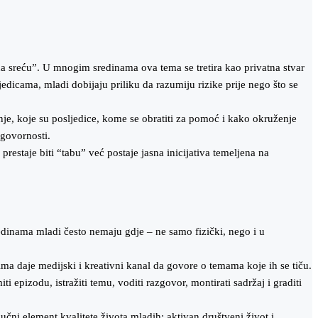
a sreću”. U mnogim sredinama ova tema se tretira kao privatna stvar
dicama, mladi dobijaju priliku da razumiju rizike prije nego što se
anje, koje su posljedice, kome se obratiti za pomoć i kako okruženje
dgovornosti.
estaje biti “tabu” već postaje jasna inicijativa temeljena na
dinama mladi često nemaju gdje – ne samo fizički, nego i u
ima daje medijski i kreativni kanal da govore o temama koje ih se tiču.
pizodu, istražiti temu, voditi razgovor, montirati sadržaj i graditi
učni element kvalitete života mladih: aktivan društveni život i