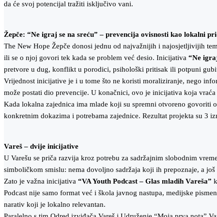
da će svoj potencijal tražiti isključivo vani.
Žepče: “Ne igraj se na sreću” – prevencija ovisnosti kao lokalni pri
The New Hope Žepče donosi jednu od najvažnijih i najosjetljivijih te
ili se o njoj govori tek kada se problem već desio. Inicijativa
“Ne igra
pretvore u dug, konflikt u porodici, psihološki pritisak ili potpuni gubi
Vrijednost inicijative je i u tome što ne koristi moraliziranje, nego i
može postati dio prevencije. U konačnici, ovo je inicijativa koja vra
Kada lokalna zajednica ima mlade koji su spremni otvoreno govoriti o 
konkretnim dokazima i potrebama zajednice. Rezultat projekta su 3 iz
Vareš – dvije inicijative
U Varešu se priča razvija kroz potrebu za sadržajnim slobodnim vreme
simboličkom smislu: nema dovoljno sadržaja koji ih prepoznaje, a još
Zato je važna inicijativa
“VA Youth Podcast – Glas mladih Vareša”
k
Podcast nije samo format već i škola javnog nastupa, medijske pismenos
narativ koji je lokalno relevantan.
Paralelno s tim Odred izviđača Vareš i Udruženje “Moja prva nota” Var