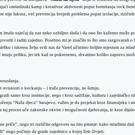
ujući omladinski kamp i kreativne aktivnosti poput formiranja rock ben
me nije luksuz, već prevencija brojnih problema poput izolacije, rizični
am imala osjećaj da nas neko ozbiljno sluša i da ono što kažemo može p
govoriti i raditi zajedno. Posebno mi je značilo to što smo razgovarali
podršku i iskrenu želju svih nas da Vareš učinimo boljim mjestom za ml
od imaju priliku, jer tek kad se pokrenemo, shvatimo koliko zapravo m
opouzdanja.
t ovisnosti o kockanju – i traže prevenciju, ne šutnju.
 gradi samo kroz institucije, nego i kroz sadržaje, kulturu i zajedničko i
ruženja “Naša djeca” Sarajevo, važno je da projekat kroz finansijsku i
roz taj proces uče zakonske okvire i mogućnosti djelovanja, te kroz dija
ne priče”, nego tri različita odgovora na isto pitanje: kako mladima dati
i” nego počinju da grade zajednicu u kojoj žele živjeti.