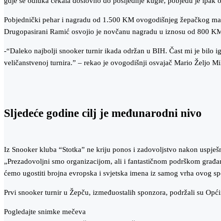
gdje se odluka čekala doslovno do posljednje kugle, pobjedu je ipak 
​Pobjednički pehar i nagradu od 1.500 KM ovogodišnjeg žepačkog mast
Drugopasirani Ramić osvojio je novčanu nagradu u iznosu od 800 K
-“Daleko najbolji snooker turnir ikada održan u BIH. Čast mi je bilo i
veličanstvenoj turnira.” – rekao je ovogodišnji osvajač Mario Željo Mi
​Sljedeće godine cilj je međunarodni nivo
​Iz Snooker kluba “Stotka” ne kriju ponos i zadovoljstvo nakon uspješ
​„Prezadovoljni smo organizacijom, ali i fantastičnom podrškom građ
ćemo ugostiti brojna evropska i svjetska imena iz samog vrha ovog sp
Prvi snooker turnir u Žepču, izmeđuostalih sponzora, podržali su Opć
​Pogledajte snimke mečeva