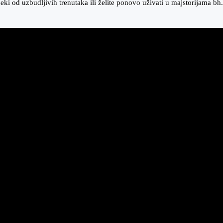
neki od uzbudljivih trenutaka ili želite ponovo uživati u majstorijama