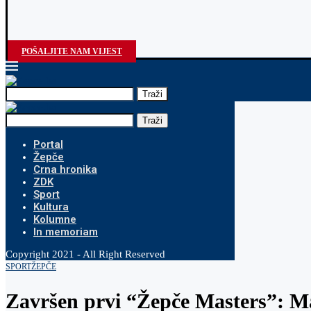
POŠALJITE NAM VIJEST
Traži
Traži
Portal
Žepče
Crna hronika
ZDK
Sport
Kultura
Kolumne
In memoriam
Copyright 2021 - All Right Reserved
SPORT
ŽEPČE
Završen prvi “Žepče Masters”: Ma