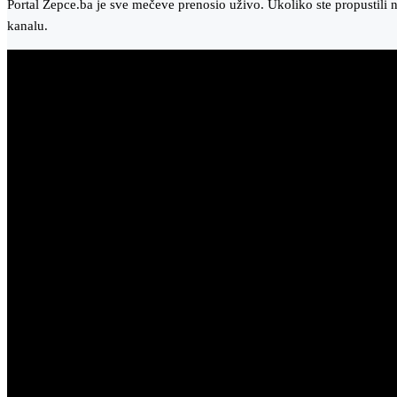
Portal Zepce.ba je sve mečeve prenosio uživo. Ukoliko ste propustili 
kanalu.