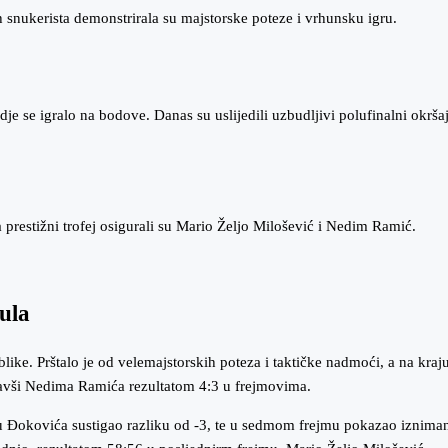
snukerista demonstrirala su majstorske poteze i vrhunsku igru.
dje se igralo na bodove. Danas su uslijedili uzbudljivi polufinalni okrša
za prestižni trofej osigurali su Mario Željo Milošević i Nedim Ramić.
tula
blike. Prštalo je od velemajstorskih poteza i taktičke nadmoći, a na kraj
davši Nedima Ramića rezultatom 4:3 u frejmovima.
ilu Đokovića sustigao razliku od -3, te u sedmom frejmu pokazao iznima