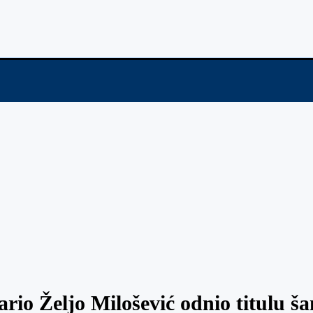
rio Željo Milošević odnio titulu š