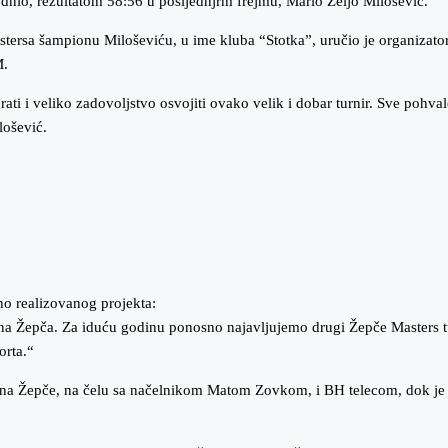
odnio, rezultatom 58:56 u posljednjrm frejmu, Mario Željo Milošević.
ersa šampionu Miloševiću, u ime kluba “Stotka”, uručio je organizator
M.
grati i veliko zadovoljstvo osvojiti ovako velik i dobar turnir. Sve po
lošević.
no realizovanog projekta:
ana Žepča. Za iduću godinu ponosno najavljujemo drugi Žepče Masters t
orta.“
ina Žepče, na čelu sa načelnikom Matom Zovkom, i BH telecom, dok je m