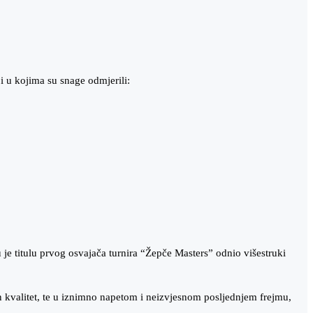
ji u kojima su snage odmjerili:
u je titulu prvog osvajača turnira “Žepče Masters” odnio višestruki
n kvalitet, te u iznimno napetom i neizvjesnom posljednjem frejmu,