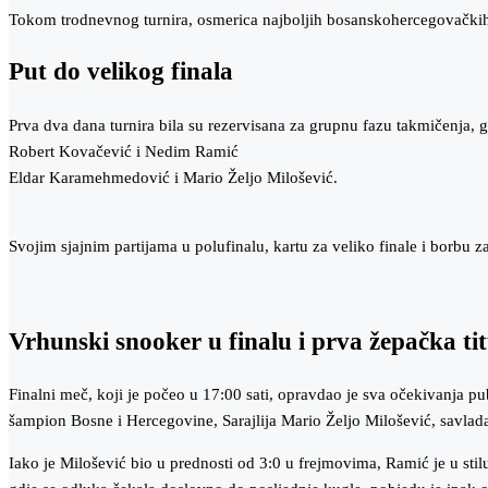
Tokom trodnevnog turnira, osmerica najboljih bosanskohercegovačkih 
​Put do velikog finala
​Prva dva dana turnira bila su rezervisana za grupnu fazu takmičenja, g
​Robert Kovačević i Nedim Ramić
​Eldar Karamehmedović i Mario Željo Milošević.
​Svojim sjajnim partijama u polufinalu, kartu za veliko finale i borbu 
​Vrhunski snooker u finalu i prva žepačka ti
​Finalni meč, koji je počeo u 17:00 sati, opravdao je sva očekivanja pu
šampion Bosne i Hercegovine, Sarajlija Mario Željo Milošević, savla
Iako je Milošević bio u prednosti od 3:0 u frejmovima, Ramić je u st