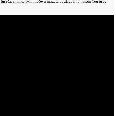
 bh. igrača, snimke svih mečeva možete pogledati na našem YouTube