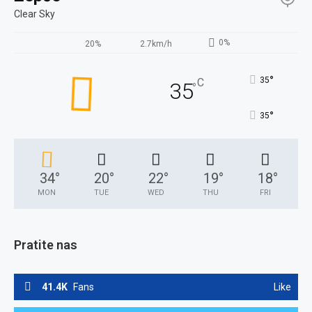
Clear Sky
0%
20%
2.7km/h
°
35
C
35
°
°
35
34
°
20
°
22
°
19
°
18
°
MON
TUE
WED
THU
FRI
Pratite nas
41.4K
Fans
Like