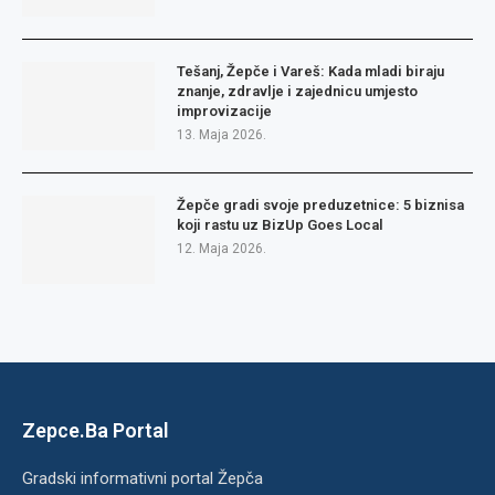
Tešanj, Žepče i Vareš: Kada mladi biraju
znanje, zdravlje i zajednicu umjesto
improvizacije
13. Maja 2026.
Žepče gradi svoje preduzetnice: 5 biznisa
koji rastu uz BizUp Goes Local
12. Maja 2026.
Zepce.Ba Portal
Gradski informativni portal Žepča