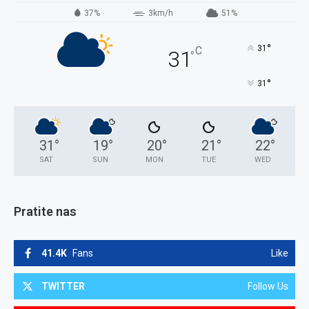
37%
3km/h
51%
°
31
C
31
°
°
31
31
°
19
°
20
°
21
°
22
°
SAT
SUN
MON
TUE
WED
Pratite nas
41.4K
Fans
Like
TWITTER
Follow Us