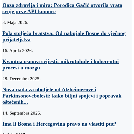
Oaza zdravlja i mira: Porodica Gačić otvorila vrata
svoje prve API komore
8. Maja 2026.
Pola stoljeća bratstva: Od nabujale Bosne do vječnog
prijateljstva
16. Aprila 2026.
Kvantna osnova svijesti: mikrotubule i koherentni
procesi u mozgu
28. Decembra 2025.
Nova nada za oboljele od Alzheimerove i
Parkinsonovebolesti: kako biljni spojevi i popravak
oštećenih...
14. Septembra 2025.
Ima li Bosna i Hercegovina pravo na vlastiti put?