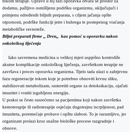
tokom terapije. Upravo u toj fazi oporavka otvara se prostor za
dodatnu, pažljivo osmišljenu podršku organizmu, uključujući i
primjenu određenih biljnih preparata, s ciljem jačanja opšte
otpornosti, podrške funkciji jetre i bubrega te postepenog vraćanja
metaboličke ravnoteže.
Biljni preparati firme ,, Dren,, kao pomoć u oporavku nakon
onkološkog liječenja
Iako savremena medicina u velikoj mjeri uspješno kontroliše
akutne komplikacije onkološkog liječenja, završetkom terapije ne
završava i proces oporavka organizma. Tijelo tada ulazi u zahtjevnu
fazu regeneracije tokom koje je potrebno obnoviti krvnu sliku,
stabilizovati metabolizam, rasteretiti organe za detoksikaciju, ojačati
imunitet i vratiti izgubljenu energiju.
U praksi se često susrećemo sa pacijentima koji nakon završetka
kemoterapije ili radioterapije osjećaju dugotrajnu iscrpljenost, pad
imuniteta, poremećaje probave i opštu slabost. To je razumljivo, jer
organizam prolazi kroz snažne biološke procese razgradnje i
obnove.