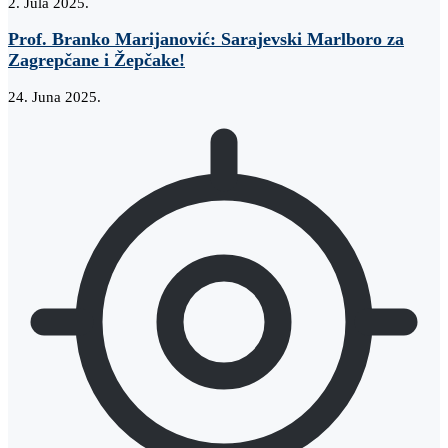
2. Jula 2025.
Prof. Branko Marijanović: Sarajevski Marlboro za
Zagrepčane i Žepčake!
24. Juna 2025.