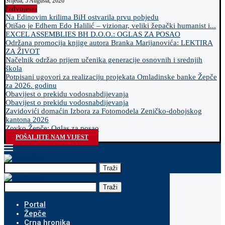
Srijeda, 5 Augusta, 2026
Izdvojeno
Na Edinovim krilima BiH ostvarila prvu pobjedu
Otišao je Edhem Edo Halilić – vizionar, veliki žepački humanist i...
EXCEL ASSEMBLIES BH D.O.O.: OGLAS ZA POSAO
Održana promocija knjige autora Branka Marijanovića: LEKTIRA
ZA ŽIVOT
Načelnik održao prijem učenika generacije osnovnih i srednjih
škola
Potpisani ugovori za realizaciju projekata Omladinske banke Žepče
za 2026. godinu
Obavijest o prekidu vodosnabdijevanja
Obavijest o prekidu vodosnabdijevanja
Zavidovići domaćin Izbora za Fotomodela Zeničko-dobojskog
kantona 2026
Zovko Žepče: Oglas za posao
POŠALJITE NAM VIJEST
Traži
Traži
Portal
Žepče
Crna hronika