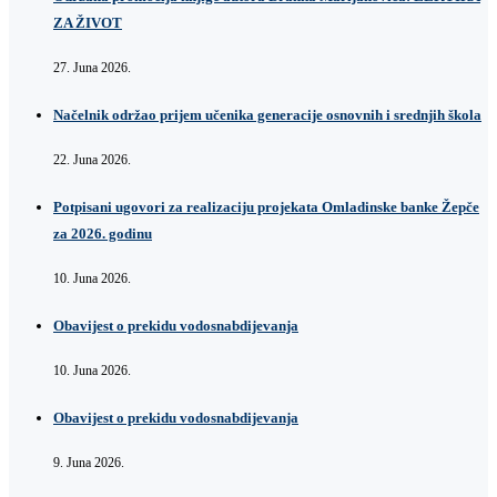
ZA ŽIVOT
27. Juna 2026.
Načelnik održao prijem učenika generacije osnovnih i srednjih škola
22. Juna 2026.
Potpisani ugovori za realizaciju projekata Omladinske banke Žepče
za 2026. godinu
10. Juna 2026.
Obavijest o prekidu vodosnabdijevanja
10. Juna 2026.
Obavijest o prekidu vodosnabdijevanja
9. Juna 2026.