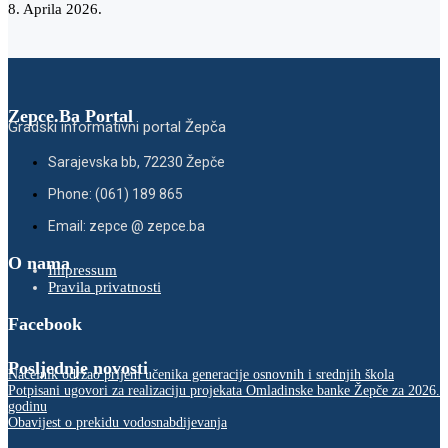
8. Aprila 2026.
Zepce.Ba Portal
Gradski informativni portal Žepča
Sarajevska bb, 72230 Žepče
Phone: (061) 189 865
Email: zepce @ zepce.ba
O nama
Impressum
Pravila privatnosti
Facebook
Posljednje novosti
Načelnik održao prijem učenika generacije osnovnih i srednjih škola
Potpisani ugovori za realizaciju projekata Omladinske banke Žepče za 2026.
godinu
Obavijest o prekidu vodosnabdijevanja