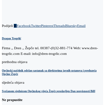
Podijeli
0
Facebook
Twitter
Pinterest
Threads
Bluesky
Email
Dragan Trogrlić
Firma ,, Dren ,, Žepče tel. 00387-(0)32-881-774 Web: www.dren-
trogrlic.com E-mail: info@dren-trogrlic.com
prethodna objava
Općinski načelnik održao sastanak sa direktorima javnih ustanova i preduzeća
Općine Žepče
sljedeća objava
Svečanom sjednicom Općinskog vijeća Žepče proslavljen Dan neovisnosti BiH
Ne propustite