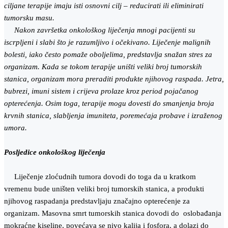
ciljane terapije imaju isti osnovni cilj – reducirati ili eliminirati
tumorsku masu.
Nakon završetka onkološkog liječenja mnogi pacijenti su
iscrpljeni i slabi što je razumljivo i očekivano. Liječenje malignih
bolesti, iako često pomaže oboljelima, predstavlja snažan stres za
organizam. Kada se tokom terapije uništi veliki broj tumorskih
stanica, organizam mora preraditi produkte njihovog raspada. Jetra,
bubrezi, imuni sistem i crijeva prolaze kroz period pojačanog
opterećenja. Osim toga, terapije mogu dovesti do smanjenja broja
krvnih stanica, slabljenja imuniteta, poremećaja probave i izraženog
umora.
Posljedice onkološkog liječenja
Liječenje zloćudnih tumora dovodi do toga da u kratkom
vremenu bude uništen veliki broj tumorskih stanica, a produkti
njihovog raspadanja predstavljaju značajno opterećenje za
organizam. Masovna smrt tumorskih stanica dovodi do oslobađanja
mokraćne kiseline, povećava se nivo kalija i fosfora, a dolazi do