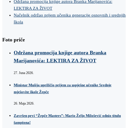
Održana promocija knjige autora Branka Marijanovića:
LEKTIRA ZA ŽIVOT
Načelnik održao prijem učenika generacije osnovnih i srednjih
škola
Foto priče
Održana promocija knjige autora Branka
Marijanovića: LEKTIRA ZA ŽIVOT
27. Juna 2026.
Ministar Mušija upriličio prijem za uspješne učenike Srednje
mješovite škole Žepče
26. Maja 2026.
Završen prvi “Žepče Masters”: Mario Željo Milošević odnio titulu
šampiona!