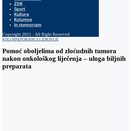
ZDK
Sport
Kultura
Kolumne
In memoriam
Copyright 2021 - All Right Reserved
KOLUMNE
PORODICA I ZDRAVLJE
Pomoć oboljelima od zloćudnih tumora
nakon onkološkog liječenja – uloga biljnih
preparata