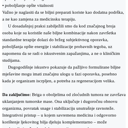
• poboljšanje opšte vitalnosti
Važno je naglasiti da se biljni preparati koriste kao dodatna podrška,
a ne kao zamjena za medicinsku terapiju.
U dosadašnjoj praksi zabilježili smo da kod značajnog broja
osoba koje su koristile naše biljne kombinacije nakon završetka
standardne terapije dolazi do bržeg subjektivnog oporavka,
poboljšanja opšte energije i stabilizacije probavnih tegoba, uz
napomenu da se radi o iskustvenim zapažanjima, a ne o kliničkim
studijama.
Dugogodišnje iskustvo pokazuje da pažljivo formulirane biljne
mješavine mogu imati značajnu ulogu u fazi oporavka, posebno
kada je organizam iscrpljen, a potreba za regeneracijom velika.
Da zaključimo:
Briga o oboljelima od zloćudnih tumora ne završava
uklanjanjem tumorske mase. Ona uključuje i dugoročnu obnovu
organizma, povratak snage i stabilizaciju unutrašnje ravnoteže.
Integrativni pristup – u kojem savremena medicina i odgovorno
korištenje ljekovitog bilja djeluju komplementarno – može