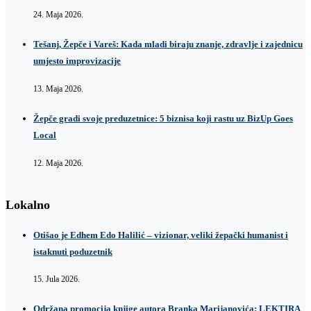
24. Maja 2026.
Tešanj, Žepče i Vareš: Kada mladi biraju znanje, zdravlje i zajednicu
umjesto improvizacije
13. Maja 2026.
Žepče gradi svoje preduzetnice: 5 biznisa koji rastu uz BizUp Goes
Local
12. Maja 2026.
Lokalno
Otišao je Edhem Edo Halilić – vizionar, veliki žepački humanist i
istaknuti poduzetnik
15. Jula 2026.
Održana promocija knjige autora Branka Marijanovića: LEKTIRA