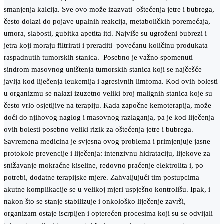
smanjenja kalcija. Sve ovo može izazvati oštećenja jetre i bubrega,
često dolazi do pojave upalnih reakcija, metaboličkih poremećaja,
umora, slabosti, gubitka apetita itd. Najviše su ugroženi bubrezi i
jetra koji moraju filtrirati i preraditi povećanu količinu produkata
raspadnutih tumorskih stanica. Posebno je važno spomenuti
sindrom masovnog uništenja tumorskih stanica koji se najčešće
javlja kod liječenja leukemija i agresivnih limfoma. Kod ovih bolesti
u organizmu se nalazi izuzetno veliki broj malignih stanica koje su
često vrlo osjetljive na terapiju. Kada započne kemoterapija, može
doći do njihovog naglog i masovnog razlaganja, pa je kod liječenja
ovih bolesti posebno veliki rizik za oštećenja jetre i bubrega.
Savremena medicina je svjesna ovog problema i primjenjuje jasne
protokole prevencije i liječenja: intenzivnu hidrataciju, lijekove za
snižavanje mokraćne kiseline, redovno praćenje elektrolita i, po
potrebi, dodatne terapijske mjere. Zahvaljujući tim postupcima
akutne komplikacije se u velikoj mjeri uspješno kontrolišu. Ipak, i
nakon što se stanje stabilizuje i onkološko liječenje završi,
organizam ostaje iscrpljen i opterećen procesima koji su se odvijali