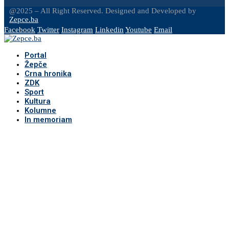
@2025 – All Right Reserved. Designed and Developed by
Zepce.ba
Facebook
Twitter
Instagram
Linkedin
Youtube
Email
Portal
Žepče
Crna hronika
ZDK
Sport
Kultura
Kolumne
In memoriam