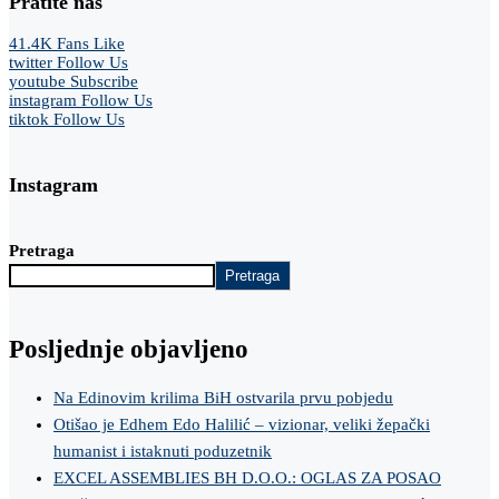
Pratite nas
41.4K
Fans
Like
twitter
Follow Us
youtube
Subscribe
instagram
Follow Us
tiktok
Follow Us
Instagram
Pretraga
Pretraga
Posljednje objavljeno
Na Edinovim krilima BiH ostvarila prvu pobjedu
Otišao je Edhem Edo Halilić – vizionar, veliki žepački
humanist i istaknuti poduzetnik
EXCEL ASSEMBLIES BH D.O.O.: OGLAS ZA POSAO