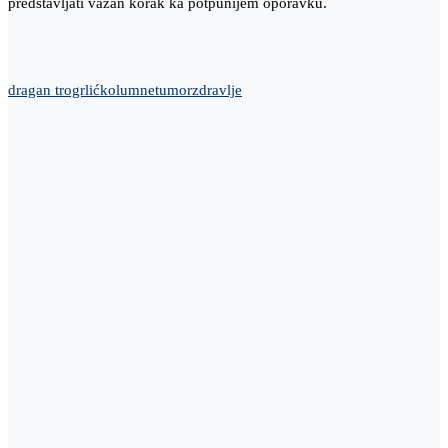
predstavljati važan korak ka potpunijem oporavku.
dragan trogrlić
kolumne
tumor
zdravlje