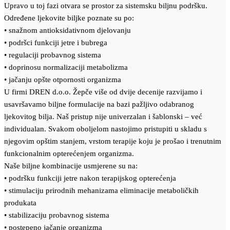
Upravo u toj fazi otvara se prostor za sistemsku biljnu podršku.
Određene ljekovite biljke poznate su po:
• snažnom antioksidativnom djelovanju
• podršci funkciji jetre i bubrega
• regulaciji probavnog sistema
• doprinosu normalizaciji metabolizma
• jačanju opšte otpornosti organizma
U firmi DREN d.o.o. Žepče više od dvije decenije razvijamo i
usavršavamo biljne formulacije na bazi pažljivo odabranog
ljekovitog bilja. Naš pristup nije univerzalan i šablonski – već
individualan. Svakom oboljelom nastojimo pristupiti u skladu s
njegovim opštim stanjem, vrstom terapije koju je prošao i trenutnim
funkcionalnim opterećenjem organizma.
Naše biljne kombinacije usmjerene su na:
• podršku funkciji jetre nakon terapijskog opterećenja
• stimulaciju prirodnih mehanizama eliminacije metaboličkih
produkata
• stabilizaciju probavnog sistema
• postepeno jačanje organizma