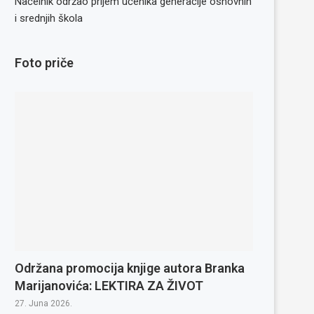
Načelnik održao prijem učenika generacije osnovnih
i srednjih škola
Foto priče
Održana promocija knjige autora Branka
Marijanovića: LEKTIRA ZA ŽIVOT
27. Juna 2026.