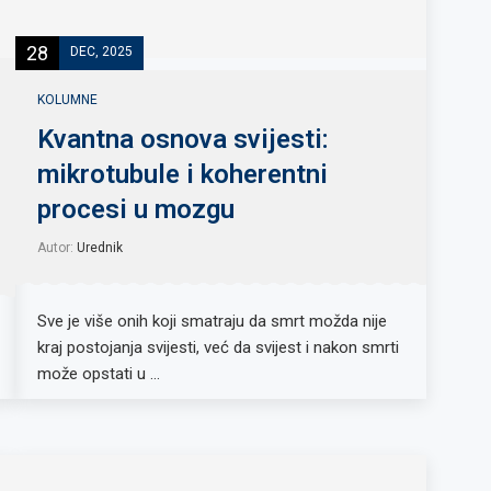
28
DEC, 2025
KOLUMNE
Kvantna osnova svijesti:
mikrotubule i koherentni
procesi u mozgu
Autor:
Urednik
Sve je više onih koji smatraju da smrt možda nije
kraj postojanja svijesti, već da svijest i nakon smrti
može opstati u …