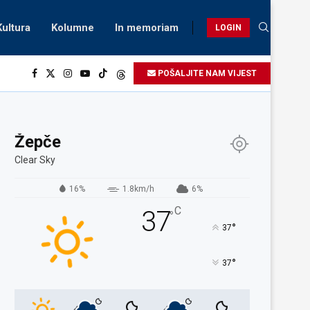
Kultura
Kolumne
In memoriam
LOGIN
POŠALJITE NAM VIJEST
Žepče
Clear Sky
16%
1.8km/h
6%
C
37
°
°
37
°
37