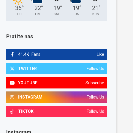
36
°
22
°
19
°
19
°
21
°
THU
FRI
SAT
SUN
MON
Pratite nas
41.4K
Fans
Like
TWITTER
Follow Us
YOUTUBE
Subscribe
INSTAGRAM
Follow Us
TIKTOK
Follow Us
Instagram