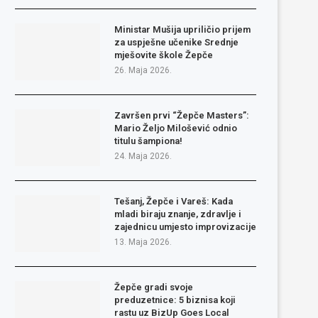
Ministar Mušija upriličio prijem
za uspješne učenike Srednje
mješovite škole Žepče
26. Maja 2026.
Završen prvi “Žepče Masters”:
Mario Željo Milošević odnio
titulu šampiona!
24. Maja 2026.
Tešanj, Žepče i Vareš: Kada
mladi biraju znanje, zdravlje i
zajednicu umjesto improvizacije
13. Maja 2026.
Žepče gradi svoje
preduzetnice: 5 biznisa koji
rastu uz BizUp Goes Local