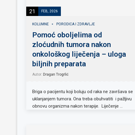
21
FEB, 2026
KOLUMNE
PORODICA I ZDRAVLJE
Pomoć oboljelima od
zloćudnih tumora nakon
onkološkog liječenja – uloga
biljnih preparata
Autor:
Dragan Trogrlić
Briga o pacijentu koji boluju od raka ne završava se
uklanjanjem tumora. Ona treba obuhvatiti i pažljivu
obnovu organizma nakon terapije. Liječenje …