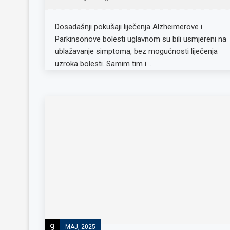
Dosadašnji pokušaji liječenja Alzheimerove i
Parkinsonove bolesti uglavnom su bili usmjereni na
ublažavanje simptoma, bez mogućnosti liječenja
uzroka bolesti. Samim tim i …
9
MAJ, 2025