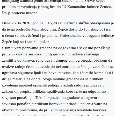
dobojskog kantona jednu asistenciju službenicima SHMP Žepče
prilikom sprovođenja jednog lica do JU Kantonalne bolnice Zenica,
što je proteklo uredno.
Dana 25.04.2026. godine u 16,20 sati dežurna služba obaviještena je
da je na području Matinskog visa, Žepče došlo do šumskog požara,
o čemu su obaviješteni i pripadnici Profesionalne vatrogasne įedinice
Žepče koji su i sanirali požar.
S tim u vezi pozivamo građane na odgovorno i savjesno ponašanje
prilikon vršenja sezonskih poljoprivrednih radova i čišćenja
zemljišta od korova, suhe trave i drugog biljnog otpada, obzirom da
ovakve radnje često odovode do nekontrolirano širanja vatre čime se
ugrožava sigurnost ljudi i njihove imovine, kao i šumski kompleksi i
druga materijalna dobra. Stoga molimo građane da se prilikom
izvođenja naprijed opisanih poljoprivrednih radova pridržavaju
zakonskih propisa prilikom spaljivanja korova, te na odgovorno
savjesno ponašanje. Također pozivamo građane na ogovorno i
saviesno ponašanje prilikom boravka u prirodi i paljenja vatre na
otvorenim prostorima, da prilikom napuštanja lokaliteta boravka