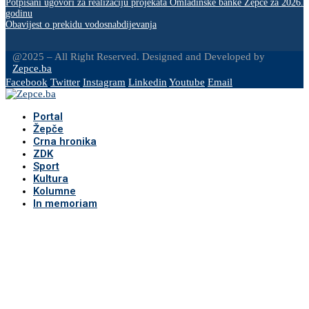
Potpisani ugovori za realizaciju projekata Omladinske banke Žepče za 2026.
godinu
Obavijest o prekidu vodosnabdijevanja
@2025 – All Right Reserved. Designed and Developed by
Zepce.ba
Facebook
Twitter
Instagram
Linkedin
Youtube
Email
Portal
Žepče
Crna hronika
ZDK
Sport
Kultura
Kolumne
In memoriam