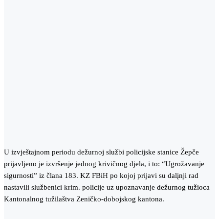
U izvještajnom periodu dežurnoj službi policijske stanice Žepče
prijavljeno je izvršenje jednog krivičnog djela, i to: “Ugrožavanje
sigurnosti” iz člana 183. KZ FBiH po kojoj prijavi su dalįnji rad
nastavili službenici krim. policije uz upoznavanje dežurnog tužioca
Kantonalnog tužilaštva Zeničko-dobojskog kantona.