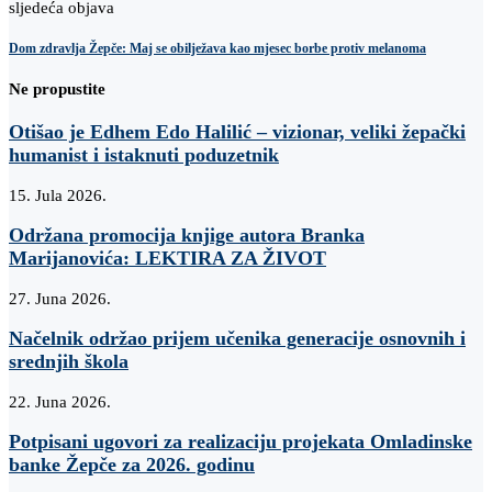
sljedeća objava
Dom zdravlja Žepče: Maj se obilježava kao mjesec borbe protiv melanoma
Ne propustite
Otišao je Edhem Edo Halilić – vizionar, veliki žepački
humanist i istaknuti poduzetnik
15. Jula 2026.
Održana promocija knjige autora Branka
Marijanovića: LEKTIRA ZA ŽIVOT
27. Juna 2026.
Načelnik održao prijem učenika generacije osnovnih i
srednjih škola
22. Juna 2026.
Potpisani ugovori za realizaciju projekata Omladinske
banke Žepče za 2026. godinu