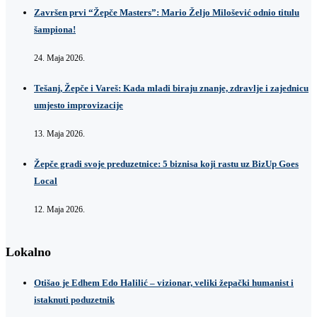
Završen prvi “Žepče Masters”: Mario Željo Milošević odnio titulu
šampiona!
24. Maja 2026.
Tešanj, Žepče i Vareš: Kada mladi biraju znanje, zdravlje i zajednicu
umjesto improvizacije
13. Maja 2026.
Žepče gradi svoje preduzetnice: 5 biznisa koji rastu uz BizUp Goes
Local
12. Maja 2026.
Lokalno
Otišao je Edhem Edo Halilić – vizionar, veliki žepački humanist i
istaknuti poduzetnik