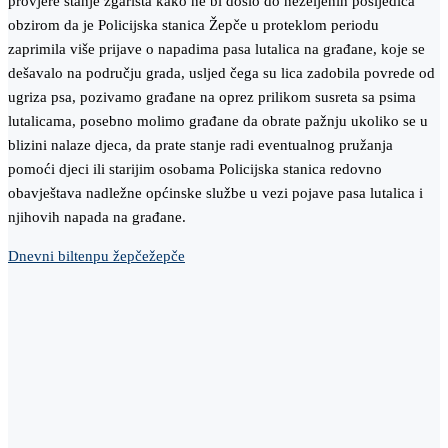
provjere stanje zgarišta kako ne bi došlo do neželjenih posljedica
obzirom da je Policijska stanica Žepče u proteklom periodu
zaprimila više prijave o napadima pasa lutalica na građane, koje se
dešavalo na području grada, usljed čega su lica zadobila povrede od
ugriza psa, pozivamo građane na oprez prilikom susreta sa psima
lutalicama, posebno molimo građane da obrate pažnju ukoliko se u
blizini nalaze djeca, da prate stanje radi eventualnog pružanja
pomoći djeci ili starijim osobama Policijska stanica redovno
obavještava nadležne općinske službe u vezi pojave pasa lutalica i
njihovih napada na građane.
Dnevni bilten
pu žepče
žepče