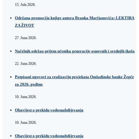
15. Jula 2026.
Održana promocija knjige autora Branka Marijanovića: LEKTIRA
ZA ŽIVOT
27. Juna 2026.
Načelnik održao prijem učenika generacije osnovnih i srednjih škola
22. Juna 2026.
Potpisani ugovori za realizaciju projekata Omladinske banke Žepče
za 2026. godinu
10. Juna 2026.
Obavijest o prekidu vodosnabdijevanja
10. Juna 2026.
Obavijest o prekidu vodosnabdijevanja