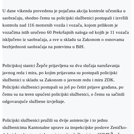
U dane vikenda provedena je pojačana akcija kontrole učesnika u
saobraćaju, shodno čemu su policijski službenici postupali i izvršili
kontrolu nad 116 motornih vozila i vozača, kojom prilikom je
vozačima istih uručeno 60 Prekršajnih naloga od kojih je 11 vozača
isključeno iz saobraćaja, a sve u skladu sa Zakonom o osnovama
bezbjednosti saobraćaja na putevima u BiH.
Policijskoj stanici Žepče prijavljena su dva slučaja narušavanja
javnog reda i mira, po kojim prijavama su postupali policijski
službenici u skladu sa Zakonom o javnom redu i miru ZDK.
Policijski službenici postupali su još po četiri prijave građana, po
čemu su na teren upućeni policijski službenici, o čemu su sačinili
odgovarajuće službene izvještaje.
Policijski službenici pružili su dvije asistencije i to jednu
službenicima Kantonalne uprave za inspekcijske poslove Zeničko-