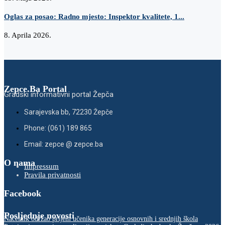
Oglas za posao: Radno mjesto: Inspektor kvalitete, 1...
8. Aprila 2026.
Zepce.Ba Portal
Gradski informativni portal Žepča
Sarajevska bb, 72230 Žepče
Phone: (061) 189 865
Email: zepce @ zepce.ba
O nama
Impressum
Pravila privatnosti
Facebook
Posljednje novosti
Načelnik održao prijem učenika generacije osnovnih i srednjih škola