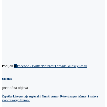
Podijeli
0
Facebook
Twitter
Pinterest
Threads
Bluesky
Email
Urednik
prethodna objava
Žepačko kino postaje regionalni filmski centar: Rekordna posjećenost i najava
modernizacije dvorane