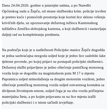
Dana 24.04.2026. godine u jutarnjim satima, a po Naredbi
Općinskog suda u Žepču, od strane službenika krim. policije izvršen
je pretres kuće i pomoćnih prostorija koje koristi lice sklono vršenju
krivičnih djela, uz upoznavanje dežurnog tužioca Kantonalnog
tužilaštva Zeničko-dobojskog kantona, a koji službencii i nastavljaju
daljnji rad na kompletiranju predmeta.
Na području koje je u nadležnosti Policijske stanice Žepče dogodila
se jedna saobraćajna nezgoda usljed koje je jedno lice zadobilo lake
tjelesne povrede, po kojoj prijavi su postupali policijski službenici.
Dežurnoj službi prijavljeno je jedno oštećenje putničkog motornog
vozila koje se dogodilo na magistralnom putu M 17 u mjestu
Papratnica usljed mimoilaženja sa drugim motornim vozilom, jedno
oštećenje putničkog motornog vozila usljed ostvarenog kontakta sa
divljnom životinjom-srnom, usljed čega je na oba vozila pričinjena
materijalna šteta, a po kojim prijavama su na lice mjesta izašli
policijski službenici i o istom sačinili izvještaje.