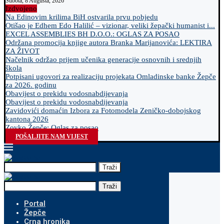
Subota, 8 Augusta, 2026
Izdvojeno
Na Edinovim krilima BiH ostvarila prvu pobjedu
Otišao je Edhem Edo Halilić – vizionar, veliki žepački humanist i...
EXCEL ASSEMBLIES BH D.O.O.: OGLAS ZA POSAO
Održana promocija knjige autora Branka Marijanovića: LEKTIRA
ZA ŽIVOT
Načelnik održao prijem učenika generacije osnovnih i srednjih
škola
Potpisani ugovori za realizaciju projekata Omladinske banke Žepče
za 2026. godinu
Obavijest o prekidu vodosnabdijevanja
Obavijest o prekidu vodosnabdijevanja
Zavidovići domaćin Izbora za Fotomodela Zeničko-dobojskog
kantona 2026
Zovko Žepče: Oglas za posao
POŠALJITE NAM VIJEST
Traži
Traži
Portal
Žepče
Crna hronika