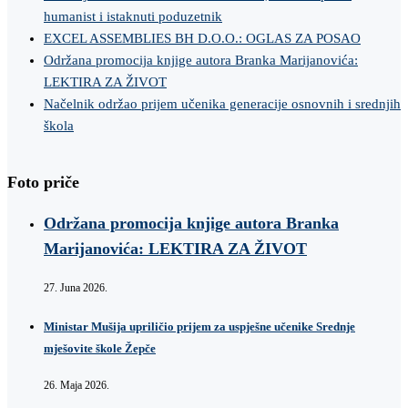
humanist i istaknuti poduzetnik
EXCEL ASSEMBLIES BH D.O.O.: OGLAS ZA POSAO
Održana promocija knjige autora Branka Marijanovića:
LEKTIRA ZA ŽIVOT
Načelnik održao prijem učenika generacije osnovnih i srednjih
škola
Foto priče
Održana promocija knjige autora Branka
Marijanovića: LEKTIRA ZA ŽIVOT
27. Juna 2026.
Ministar Mušija upriličio prijem za uspješne učenike Srednje
mješovite škole Žepče
26. Maja 2026.