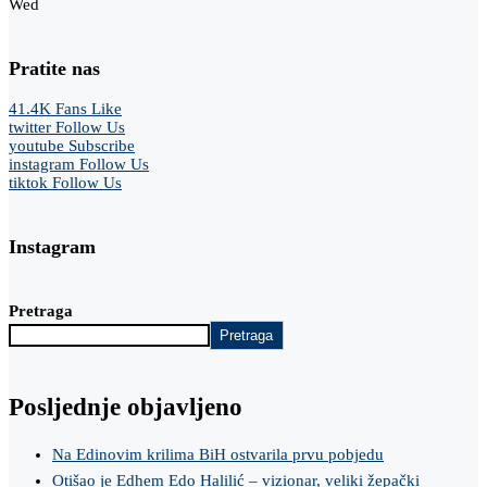
Wed
Pratite nas
41.4K
Fans
Like
twitter
Follow Us
youtube
Subscribe
instagram
Follow Us
tiktok
Follow Us
Instagram
Pretraga
Pretraga
Posljednje objavljeno
Na Edinovim krilima BiH ostvarila prvu pobjedu
Otišao je Edhem Edo Halilić – vizionar, veliki žepački