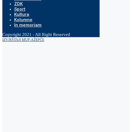
ZDK
Sport
Kultura
Kolumne
In memoriam
Copyright 2021 - All Right Reserved
IZVJEŠTAJI MUP-A
ŽEPČE