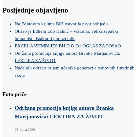
Posljednje objavljeno
Na Edinovim krilima BiH ostvarila prvu pobjedu
Otišao je Edhem Edo Halilić – vizionar, veliki žepački
humanist i istaknuti poduzetnik
EXCEL ASSEMBLIES BH D.O.O.: OGLAS ZA POSAO
Održana promocija knjige autora Branka Marijanovića:
LEKTIRA ZA ŽIVOT
Načelnik održao prijem učenika generacije osnovnih i srednjih
škola
Foto priče
Održana promocija knjige autora Branka
Marijanovića: LEKTIRA ZA ŽIVOT
27. Juna 2026.