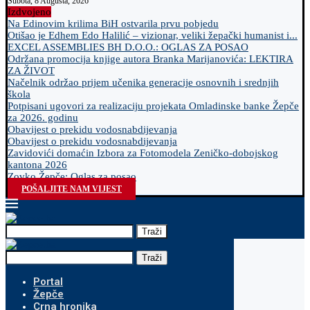
Subota, 8 Augusta, 2026
Izdvojeno
Na Edinovim krilima BiH ostvarila prvu pobjedu
Otišao je Edhem Edo Halilić – vizionar, veliki žepački humanist i...
EXCEL ASSEMBLIES BH D.O.O.: OGLAS ZA POSAO
Održana promocija knjige autora Branka Marijanovića: LEKTIRA
ZA ŽIVOT
Načelnik održao prijem učenika generacije osnovnih i srednjih
škola
Potpisani ugovori za realizaciju projekata Omladinske banke Žepče
za 2026. godinu
Obavijest o prekidu vodosnabdijevanja
Obavijest o prekidu vodosnabdijevanja
Zavidovići domaćin Izbora za Fotomodela Zeničko-dobojskog
kantona 2026
Zovko Žepče: Oglas za posao
POŠALJITE NAM VIJEST
Traži
Traži
Portal
Žepče
Crna hronika