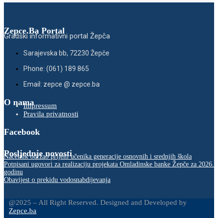
Zepce.Ba Portal
Gradski informativni portal Žepča
Sarajevska bb, 72230 Žepče
Phone: (061) 189 865
Email: zepce @ zepce.ba
O nama
Impressum
Pravila privatnosti
Facebook
Posljednje novosti
Načelnik održao prijem učenika generacije osnovnih i srednjih škola
Potpisani ugovori za realizaciju projekata Omladinske banke Žepče za 2026.
godinu
Obavijest o prekidu vodosnabdijevanja
@2025 – All Right Reserved. Designed and Developed by
Zepce.ba