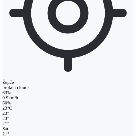
Žepče
broken clouds
63%
0.9km/h
60%
23
°
C
23
°
23
°
21
°
Sat
21
°