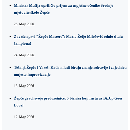
Ministar Mušija upriličio prijem za uspješne učenike Srednje
mješovite škole Žepče
26. Maja 2026.
Završen prvi “Žepče Masters”: Mario Željo Milošević odnio titulu
šampiona!
24. Maja 2026.
Tešanj, Žepče i Vareš: Kada mladi biraju znanje, zdravlje i zajednicu
umjesto improvizacije
13. Maja 2026.
Žepče gradi svoje preduzetnice: 5 biznisa koji rastu uz BizUp Goes
Local
12. Maja 2026.