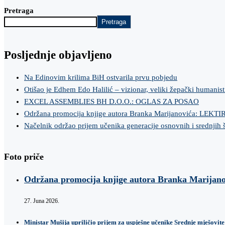
Pretraga
Pretraga
Posljednje objavljeno
Na Edinovim krilima BiH ostvarila prvu pobjedu
Otišao je Edhem Edo Halilić – vizionar, veliki žepački humanist
EXCEL ASSEMBLIES BH D.O.O.: OGLAS ZA POSAO
Održana promocija knjige autora Branka Marijanovića: LEKT
Načelnik održao prijem učenika generacije osnovnih i srednjih 
Foto priče
Održana promocija knjige autora Branka Marij
27. Juna 2026.
Ministar Mušija upriličio prijem za uspješne učenike Srednje mješovite