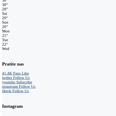
30
°
30
°
28
°
Sat
20
°
Sun
20
°
Mon
21
°
Tue
22
°
Wed
Pratite nas
41.4K
Fans
Like
twitter
Follow Us
youtube
Subscribe
instagram
Follow Us
tiktok
Follow Us
Instagram