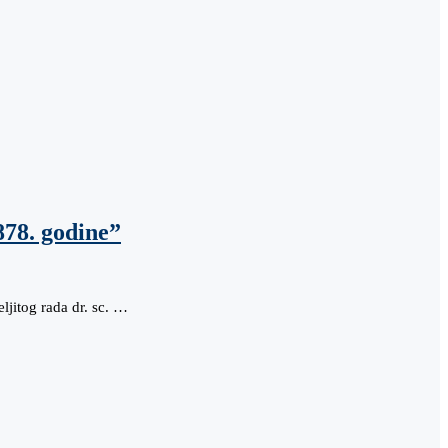
878. godine”
jitog rada dr. sc. …