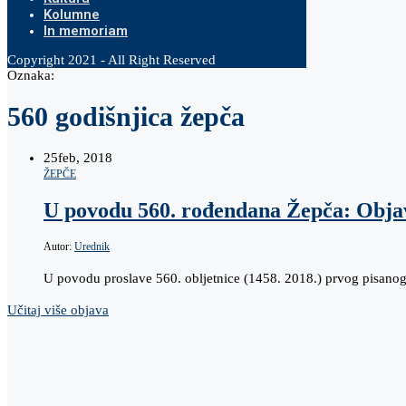
Kolumne
In memoriam
Copyright 2021 - All Right Reserved
Oznaka:
560 godišnjica žepča
25
feb, 2018
ŽEPČE
U povodu 560. rođendana Žepča: Objavl
Autor:
Urednik
U povodu proslave 560. obljetnice (1458. 2018.) prvog pisanog
Učitaj više objava