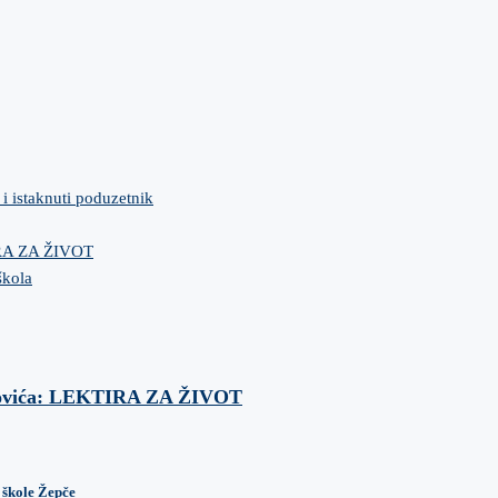
 i istaknuti poduzetnik
IRA ZA ŽIVOT
škola
anovića: LEKTIRA ZA ŽIVOT
 škole Žepče