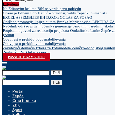
Subota, 8 Augusta, 2026
Izdvojeno
Na Edinovim krilima BiH ostvarila prvu pobjedu
Otišao je Edhem Edo Halilić – vizionar, veliki žepački humanist i...
EXCEL ASSEMBLIES BH D.O.O.: OGLAS ZA POSAO
Održana promocija knjige autora Branka Marijanovića: LEKTIRA Z
Načelnik održao prijem učenika generacije osnovnih i srednjih škola
Potpisani ugovori za realizaciju projekata Omladinske banke Žepče z
godinu
Obavijest o prekidu vodosnabdijevanja
Obavijest o prekidu vodosnabdijevanja
Zavidovići domaćin Izbora za Fotomodela Zeničko-dobojskog kanto
Zovko Žepče: Oglas za posao
POŠALJITE NAM VIJEST
Traži
Traži
Portal
Žepče
Crna hronika
ZDK
Sport
Kultura