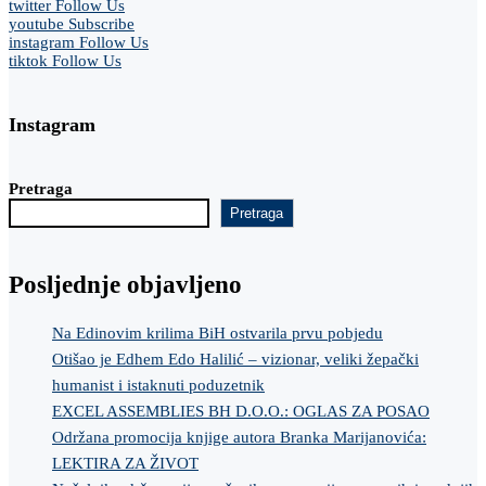
twitter
Follow Us
youtube
Subscribe
instagram
Follow Us
tiktok
Follow Us
Instagram
Pretraga
Pretraga
Posljednje objavljeno
Na Edinovim krilima BiH ostvarila prvu pobjedu
Otišao je Edhem Edo Halilić – vizionar, veliki žepački
humanist i istaknuti poduzetnik
EXCEL ASSEMBLIES BH D.O.O.: OGLAS ZA POSAO
Održana promocija knjige autora Branka Marijanovića:
LEKTIRA ZA ŽIVOT