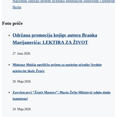
Načelnik održao prijem učenika generacije osnovnih i srednjih
škola
Foto priče
Održana promocija knjige autora Branka
Marijanovića: LEKTIRA ZA ŽIVOT
27. Juna 2026.
Ministar Mušija upriličio prijem za uspješne učenike Srednje
mješovite škole Žepče
26. Maja 2026.
Završen prvi “Žepče Masters”: Mario Željo Milošević odnio titulu
šampiona!
24. Maja 2026.