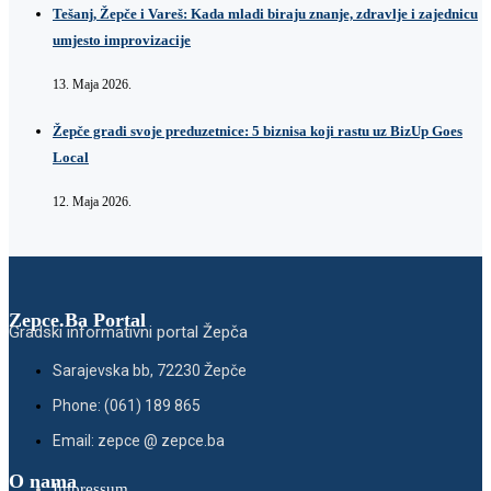
Tešanj, Žepče i Vareš: Kada mladi biraju znanje, zdravlje i zajednicu
umjesto improvizacije
13. Maja 2026.
Žepče gradi svoje preduzetnice: 5 biznisa koji rastu uz BizUp Goes
Local
12. Maja 2026.
Zepce.Ba Portal
Gradski informativni portal Žepča
Sarajevska bb, 72230 Žepče
Phone: (061) 189 865
Email: zepce @ zepce.ba
O nama
Impressum