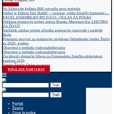
Četvrtak, 6 Augusta, 2026
Izdvojeno
Na Edinovim krilima BiH ostvarila prvu pobjedu
Otišao je Edhem Edo Halilić – vizionar, veliki žepački humanist i...
EXCEL ASSEMBLIES BH D.O.O.: OGLAS ZA POSAO
Održana promocija knjige autora Branka Marijanovića: LEKTIRA
ZA ŽIVOT
Načelnik održao prijem učenika generacije osnovnih i srednjih
škola
Potpisani ugovori za realizaciju projekata Omladinske banke Žepče
za 2026. godinu
Obavijest o prekidu vodosnabdijevanja
Obavijest o prekidu vodosnabdijevanja
Zavidovići domaćin Izbora za Fotomodela Zeničko-dobojskog
kantona 2026
Zovko Žepče: Oglas za posao
POŠALJITE NAM VIJEST
Traži
Traži
Portal
Žepče
Crna hronika