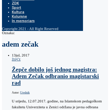
ZDK
Sport
Kultura
Kolumne
In memoriam
Copyright 2021 - All Right Reserved
Oznaka:
adem zečak
13
jul, 2017
ŽEPČE
Žepče dobilo još jednog magistra:
Adem Zečak odbranio magistarski
rad
Autor:
Urednik
U srijedu, 12.07.2017. godine, na Islamskom pedagoškom
fakultetu Univerziteta u Zenici održana je javna odbrana