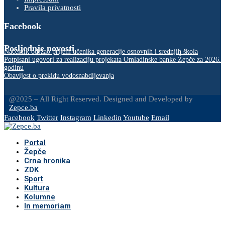
Pravila privatnosti
Facebook
Posljednje novosti
Načelnik održao prijem učenika generacije osnovnih i srednjih škola
Potpisani ugovori za realizaciju projekata Omladinske banke Žepče za 2026.
godinu
Obavijest o prekidu vodosnabdijevanja
@2025 – All Right Reserved. Designed and Developed by
Zepce.ba
Facebook
Twitter
Instagram
Linkedin
Youtube
Email
Portal
Žepče
Crna hronika
ZDK
Sport
Kultura
Kolumne
In memoriam