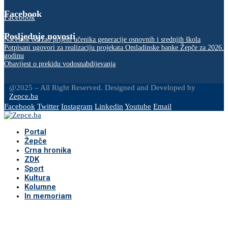
Facebook
Facebook
Posljednje novosti
Načelnik održao prijem učenika generacije osnovnih i srednjih škola
Potpisani ugovori za realizaciju projekata Omladinske banke Žepče za 2026.
godinu
Obavijest o prekidu vodosnabdijevanja
@2025 – All Right Reserved. Designed and Developed by
Zepce.ba
Facebook
Twitter
Instagram
Linkedin
Youtube
Email
Portal
Žepče
Crna hronika
ZDK
Sport
Kultura
Kolumne
In memoriam