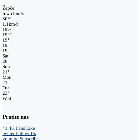
Žepče
few clouds
80%
1.1km/h
19%
19
°
C
19
°
19
°
19
°
Sat
20
°
Sun
21
°
Mon
21
°
Tue
23
°
Wed
Pratite nas
41.4K
Fans
Like
twitter
Follow Us
youtube
Subscribe