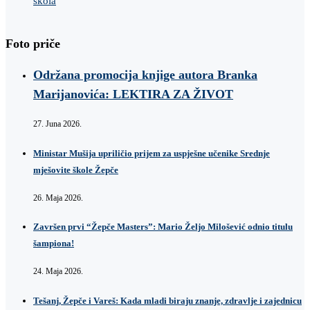
škola
Foto priče
Održana promocija knjige autora Branka
Marijanovića: LEKTIRA ZA ŽIVOT
27. Juna 2026.
Ministar Mušija upriličio prijem za uspješne učenike Srednje
mješovite škole Žepče
26. Maja 2026.
Završen prvi “Žepče Masters”: Mario Željo Milošević odnio titulu
šampiona!
24. Maja 2026.
Tešanj, Žepče i Vareš: Kada mladi biraju znanje, zdravlje i zajednicu