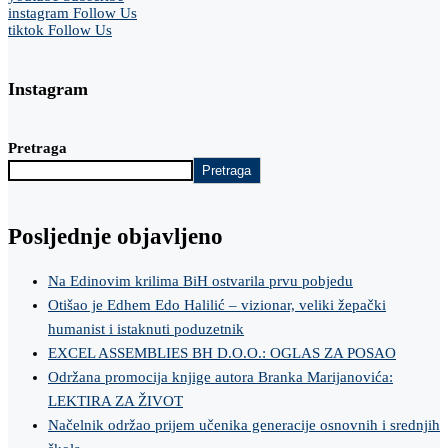
instagram
Follow Us
tiktok
Follow Us
Instagram
Pretraga
Pretraga
Posljednje objavljeno
Na Edinovim krilima BiH ostvarila prvu pobjedu
Otišao je Edhem Edo Halilić – vizionar, veliki žepački
humanist i istaknuti poduzetnik
EXCEL ASSEMBLIES BH D.O.O.: OGLAS ZA POSAO
Održana promocija knjige autora Branka Marijanovića:
LEKTIRA ZA ŽIVOT
Načelnik održao prijem učenika generacije osnovnih i srednjih