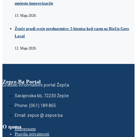
umjesto improvizacije
13. Maja 2026.
Žepče gradi svoje preduzetnice: 5 biznisa koji rastu uz BizUp Goes
Local
12. Maja 2026.
Zepce.Ba Portal
Gradski informativni portal Žepča
Sarajevska bb, 72230 Žepče
Phone: (061) 189 865
Email: zepce @ zepce.ba
O nama
Impressum
Pravila privatnosti