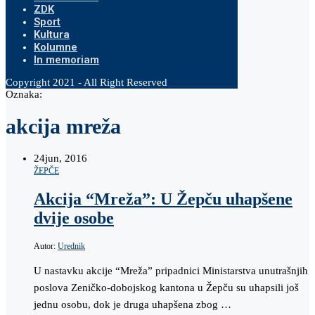
ZDK
Sport
Kultura
Kolumne
In memoriam
Copyright 2021 - All Right Reserved
Oznaka:
akcija mreža
24
jun, 2016
ŽEPČE
Akcija “Mreža”: U Žepču uhapšene
dvije osobe
Autor:
Urednik
U nastavku akcije “Mreža” pripadnici Ministarstva unutrašnjih
poslova Zeničko-dobojskog kantona u Žepču su uhapsili još
jednu osobu, dok je druga uhapšena zbog …