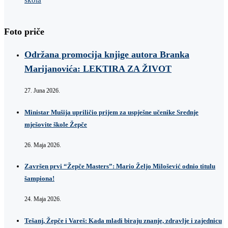
Foto priče
Održana promocija knjige autora Branka
Marijanovića: LEKTIRA ZA ŽIVOT
27. Juna 2026.
Ministar Mušija upriličio prijem za uspješne učenike Srednje
mješovite škole Žepče
26. Maja 2026.
Završen prvi “Žepče Masters”: Mario Željo Milošević odnio titulu
šampiona!
24. Maja 2026.
Tešanj, Žepče i Vareš: Kada mladi biraju znanje, zdravlje i zajednicu