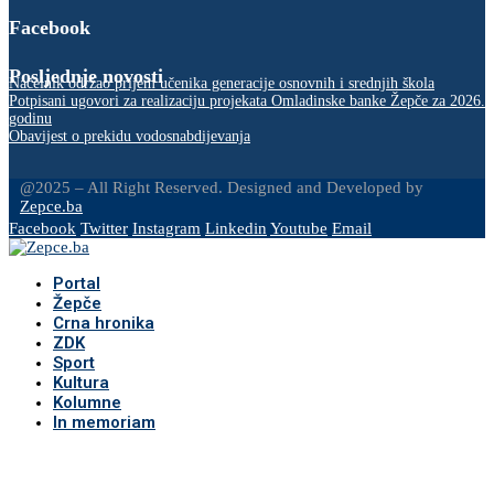
Facebook
Posljednje novosti
Načelnik održao prijem učenika generacije osnovnih i srednjih škola
Potpisani ugovori za realizaciju projekata Omladinske banke Žepče za 2026.
godinu
Obavijest o prekidu vodosnabdijevanja
@2025 – All Right Reserved. Designed and Developed by
Zepce.ba
Facebook
Twitter
Instagram
Linkedin
Youtube
Email
Portal
Žepče
Crna hronika
ZDK
Sport
Kultura
Kolumne
In memoriam