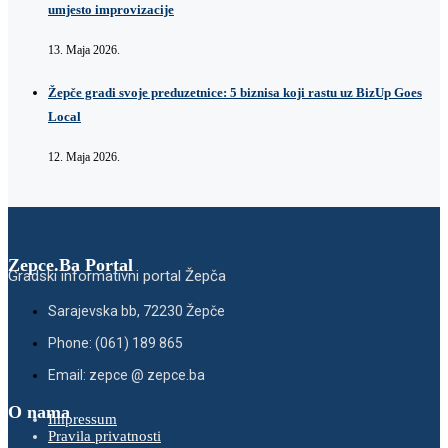
umjesto improvizacije
13. Maja 2026.
Žepče gradi svoje preduzetnice: 5 biznisa koji rastu uz BizUp Goes
Local
12. Maja 2026.
Zepce.Ba Portal
Gradski informativni portal Žepča
Sarajevska bb, 72230 Žepče
Phone: (061) 189 865
Email: zepce @ zepce.ba
O nama
Impressum
Pravila privatnosti