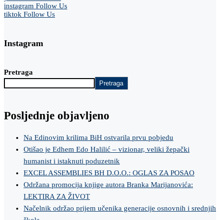
instagram
Follow Us
tiktok
Follow Us
Instagram
Pretraga
Pretraga
Posljednje objavljeno
Na Edinovim krilima BiH ostvarila prvu pobjedu
Otišao je Edhem Edo Halilić – vizionar, veliki žepački
humanist i istaknuti poduzetnik
EXCEL ASSEMBLIES BH D.O.O.: OGLAS ZA POSAO
Održana promocija knjige autora Branka Marijanovića:
LEKTIRA ZA ŽIVOT
Načelnik održao prijem učenika generacije osnovnih i srednjih
škola