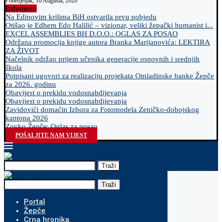
Ponedjeljak, 10 Augusta, 2026
Izdvojeno
Na Edinovim krilima BiH ostvarila prvu pobjedu
Otišao je Edhem Edo Halilić – vizionar, veliki žepački humanist i...
EXCEL ASSEMBLIES BH D.O.O.: OGLAS ZA POSAO
Održana promocija knjige autora Branka Marijanovića: LEKTIRA
ZA ŽIVOT
Načelnik održao prijem učenika generacije osnovnih i srednjih
škola
Potpisani ugovori za realizaciju projekata Omladinske banke Žepče
za 2026. godinu
Obavijest o prekidu vodosnabdijevanja
Obavijest o prekidu vodosnabdijevanja
Zavidovići domaćin Izbora za Fotomodela Zeničko-dobojskog
kantona 2026
Zovko Žepče: Oglas za posao
POŠALJITE NAM VIJEST
Traži
Traži
Portal
Žepče
Crna hronika