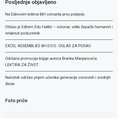
Posljednje objavljeno
Na Edinovim krilima BiH ostvarila prvu pobjedu
Otišao je Edhem Edo Halilić – vizionar, veliki žepački humanist i
istaknuti poduzetnik
EXCEL ASSEMBLIES BH D.O.O.: OGLAS ZA POSAO
Održana promocija knjige autora Branka Marijanovića:
LEKTIRA ZA ŽIVOT
Načelnik održao prijem učenika generacije osnovnih i srednjih
škola
Foto priče