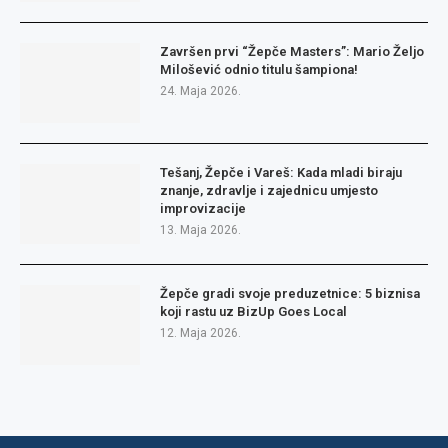
Završen prvi “Žepče Masters”: Mario Željo
Milošević odnio titulu šampiona!
24. Maja 2026.
Tešanj, Žepče i Vareš: Kada mladi biraju
znanje, zdravlje i zajednicu umjesto
improvizacije
13. Maja 2026.
Žepče gradi svoje preduzetnice: 5 biznisa
koji rastu uz BizUp Goes Local
12. Maja 2026.