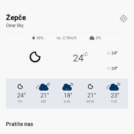
Žepče
Clear Sky
43%
2.7km/h
0%
°
24
C
24
°
°
24
24
°
21
°
18
°
21
°
23
°
FRI
SAT
SUN
MON
TUE
Pratite nas