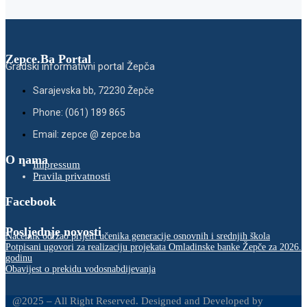
Zepce.Ba Portal
Gradski informativni portal Žepča
Sarajevska bb, 72230 Žepče
Phone: (061) 189 865
Email: zepce @ zepce.ba
O nama
Impressum
Pravila privatnosti
Facebook
Posljednje novosti
Načelnik održao prijem učenika generacije osnovnih i srednjih škola
Potpisani ugovori za realizaciju projekata Omladinske banke Žepče za 2026.
godinu
Obavijest o prekidu vodosnabdijevanja
@2025 – All Right Reserved. Designed and Developed by