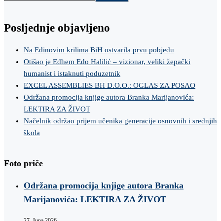
Posljednje objavljeno
Na Edinovim krilima BiH ostvarila prvu pobjedu
Otišao je Edhem Edo Halilić – vizionar, veliki žepački
humanist i istaknuti poduzetnik
EXCEL ASSEMBLIES BH D.O.O.: OGLAS ZA POSAO
Održana promocija knjige autora Branka Marijanovića:
LEKTIRA ZA ŽIVOT
Načelnik održao prijem učenika generacije osnovnih i srednjih
škola
Foto priče
Održana promocija knjige autora Branka
Marijanovića: LEKTIRA ZA ŽIVOT
27. Juna 2026.