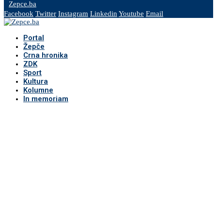
Zepce.ba
Facebook
Twitter
Instagram
Linkedin
Youtube
Email
Portal
Žepče
Crna hronika
ZDK
Sport
Kultura
Kolumne
In memoriam