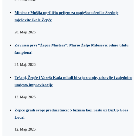
Ministar Mušija upriličio prijem za uspješne učenike Srednje
mješovite škole Žepče
26. Maja 2026.
Završen prvi “Žepče Masters”: Mario Željo Milošević odnio titulu
šampiona!
24. Maja 2026.
Tešanj, Žepče i Vareš: Kada mladi biraju znanje, zdravlje i zajednicu
umjesto improvizacije
13. Maja 2026.
Žepče gradi svoje preduzetnice: 5 biznisa koji rastu uz BizUp Goes
Local
12. Maja 2026.