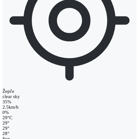
Žepče
clear sky
35%
2.5km/h
0%
29
°
C
29
°
29
°
28
°
Sun