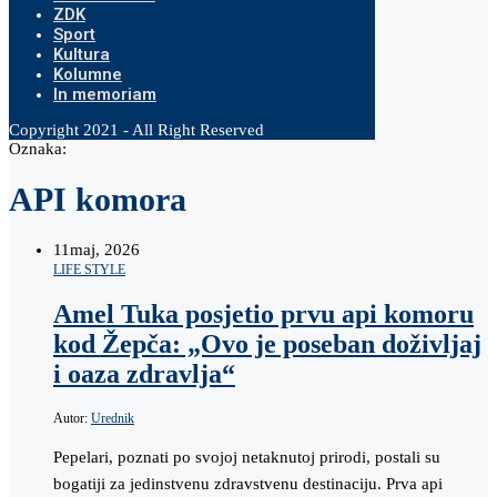
ZDK
Sport
Kultura
Kolumne
In memoriam
Copyright 2021 - All Right Reserved
Oznaka:
API komora
11
maj, 2026
LIFE STYLE
Amel Tuka posjetio prvu api komoru
kod Žepča: „Ovo je poseban doživljaj
i oaza zdravlja“
Autor:
Urednik
Pepelari, poznati po svojoj netaknutoj prirodi, postali su
bogatiji za jedinstvenu zdravstvenu destinaciju. Prva api