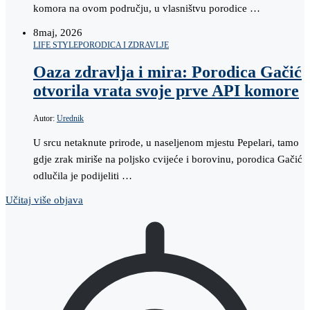
komora na ovom području, u vlasništvu porodice …
8
maj, 2026
LIFE STYLE
PORODICA I ZDRAVLJE
Oaza zdravlja i mira: Porodica Gačić
otvorila vrata svoje prve API komore
Autor:
Urednik
U srcu netaknute prirode, u naseljenom mjestu Pepelari, tamo
gdje zrak miriše na poljsko cvijeće i borovinu, porodica Gačić
odlučila je podijeliti …
Učitaj više objava