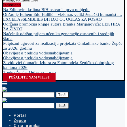
Nedjelja, 9 Augusta, 2026
Izdvojeno
Na Edinovim krilima BiH ostvarila prvu pobjedu
Otišao je Edhem Edo Halilić – vizionar, veliki žepački humanist i...
EXCEL ASSEMBLIES BH D.O.O.: OGLAS ZA POSAO
Održana promocija knjige autora Branka Marijanovića: LEKTIRA
ZA ŽIVOT
Načelnik održao prijem učenika generacije osnovnih i srednjih
škola
Potpisani ugovori za realizaciju projekata Omladinske banke Žepče
za 2026. godinu
Obavijest o prekidu vodosnabdijevanja
Obavijest o prekidu vodosnabdijevanja
Zavidovići domaćin Izbora za Fotomodela Zeničko-dobojskog
kantona 2026
Zovko Žepče: Oglas za posao
POŠALJITE NAM VIJEST
Traži
Traži
Portal
Žepče
Crna hronika