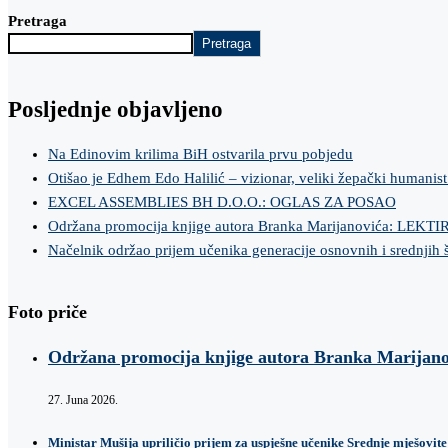
Pretraga
Pretraga
Posljednje objavljeno
Na Edinovim krilima BiH ostvarila prvu pobjedu
Otišao je Edhem Edo Halilić – vizionar, veliki žepački humanist
EXCEL ASSEMBLIES BH D.O.O.: OGLAS ZA POSAO
Održana promocija knjige autora Branka Marijanovića: LEKT
Načelnik održao prijem učenika generacije osnovnih i srednjih 
Foto priče
Održana promocija knjige autora Branka Marij
27. Juna 2026.
Ministar Mušija upriličio prijem za uspješne učenike Srednje mješovite