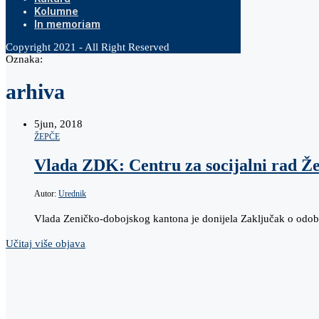
Kolumne
In memoriam
Copyright 2021 - All Right Reserved
Oznaka:
arhiva
5
jun, 2018
ŽEPČE
Vlada ZDK: Centru za socijalni rad Ž
Autor:
Urednik
Vlada Zeničko-dobojskog kantona je donijela Zaključak o odobr
Učitaj više objava