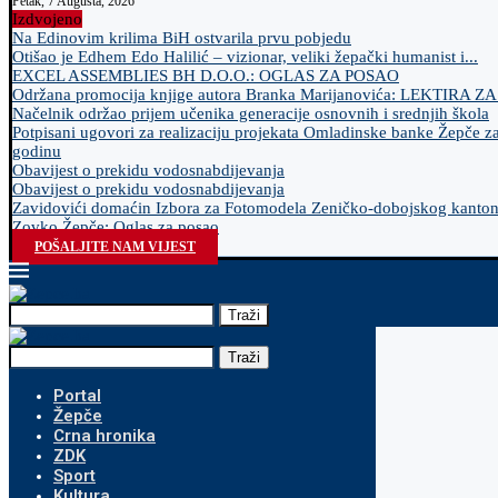
Petak, 7 Augusta, 2026
Izdvojeno
Na Edinovim krilima BiH ostvarila prvu pobjedu
Otišao je Edhem Edo Halilić – vizionar, veliki žepački humanist i...
EXCEL ASSEMBLIES BH D.O.O.: OGLAS ZA POSAO
Održana promocija knjige autora Branka Marijanovića: LEKTIRA Z
Načelnik održao prijem učenika generacije osnovnih i srednjih škola
Potpisani ugovori za realizaciju projekata Omladinske banke Žepče z
godinu
Obavijest o prekidu vodosnabdijevanja
Obavijest o prekidu vodosnabdijevanja
Zavidovići domaćin Izbora za Fotomodela Zeničko-dobojskog kanto
Zovko Žepče: Oglas za posao
POŠALJITE NAM VIJEST
Traži
Traži
Portal
Žepče
Crna hronika
ZDK
Sport
Kultura