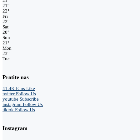
21
°
21
°
22
°
Fri
22
°
Sat
20
°
Sun
21
°
Mon
23
°
Tue
Pratite nas
41.4K
Fans
Like
twitter
Follow Us
youtube
Subscribe
instagram
Follow Us
tiktok
Follow Us
Instagram