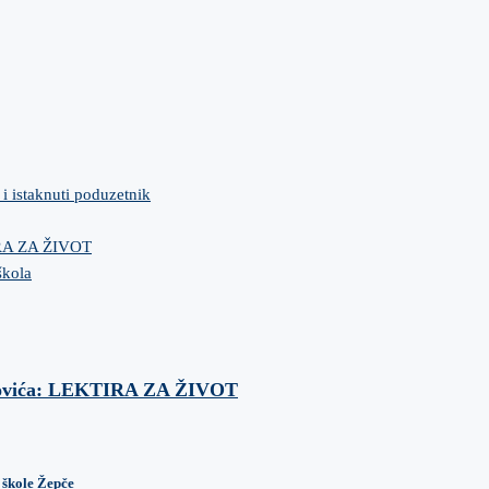
 i istaknuti poduzetnik
IRA ZA ŽIVOT
škola
anovića: LEKTIRA ZA ŽIVOT
 škole Žepče