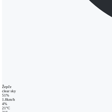
Žepče
clear sky
51%
1.8km/h
4%
21
°
C