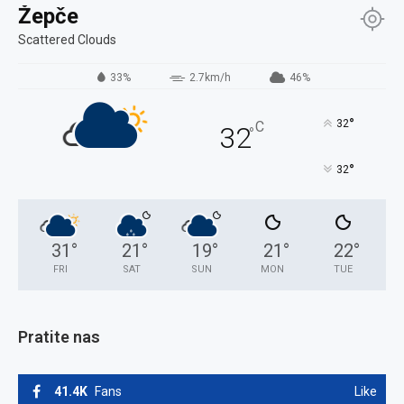
Žepče
Scattered Clouds
33%
2.7km/h
46%
°
32
C
32
°
°
32
31
°
21
°
19
°
21
°
22
°
FRI
SAT
SUN
MON
TUE
Pratite nas
41.4K
Fans
Like