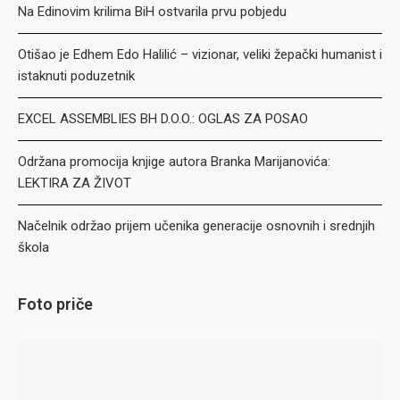
Na Edinovim krilima BiH ostvarila prvu pobjedu
Otišao je Edhem Edo Halilić – vizionar, veliki žepački humanist i
istaknuti poduzetnik
EXCEL ASSEMBLIES BH D.O.O.: OGLAS ZA POSAO
Održana promocija knjige autora Branka Marijanovića:
LEKTIRA ZA ŽIVOT
Načelnik održao prijem učenika generacije osnovnih i srednjih
škola
Foto priče