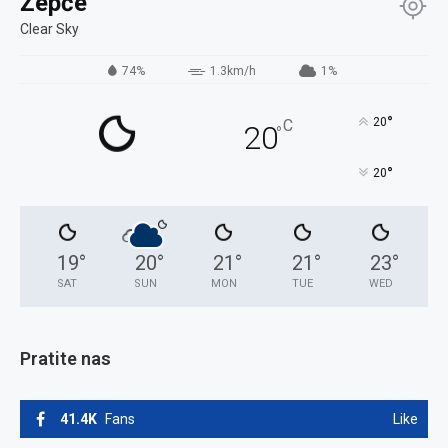
Žepče
Clear Sky
74%
1.3km/h
1%
°
20
C
20
°
°
20
19
°
20
°
21
°
21
°
23
°
SAT
SUN
MON
TUE
WED
Pratite nas
41.4K
Fans
Like