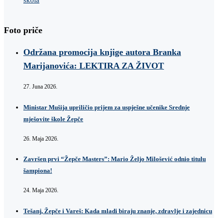
Foto priče
Održana promocija knjige autora Branka
Marijanovića: LEKTIRA ZA ŽIVOT
27. Juna 2026.
Ministar Mušija upriličio prijem za uspješne učenike Srednje
mješovite škole Žepče
26. Maja 2026.
Završen prvi “Žepče Masters”: Mario Željo Milošević odnio titulu
šampiona!
24. Maja 2026.
Tešanj, Žepče i Vareš: Kada mladi biraju znanje, zdravlje i zajednicu