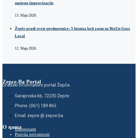
umjesto improvizacije
13. Maja 2026.
Žepče gradi svoje preduzetnice: 5 biznisa koji rastu uz BizUp Goes
Local
12. Maja 2026.
Zepce.Ba Portal
Gradski informativni portal Žepča
Sarajevska bb, 72230 Žepče
Phone: (061) 189 865
Email: zepce @ zepce.ba
O nama
Impressum
Pravila privatnosti