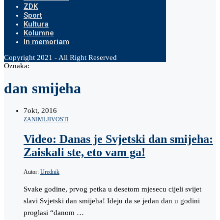
ZDK
Sport
Kultura
Kolumne
In memoriam
Copyright 2021 - All Right Reserved
Oznaka:
dan smijeha
7
okt, 2016
ZANIMLJIVOSTI
Video: Danas je Svjetski dan smijeha:
Zaiskali ste, eto vam ga!
Autor:
Urednik
Svake godine, prvog petka u desetom mjesecu cijeli svijet
slavi Svjetski dan smijeha! Ideju da se jedan dan u godini
proglasi “danom …