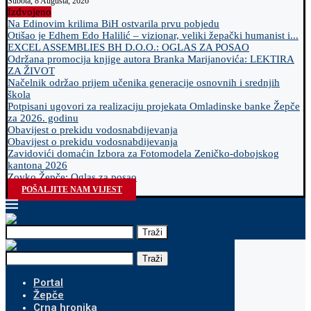
Subota, 8 Augusta, 2026
Izdvojeno
Na Edinovim krilima BiH ostvarila prvu pobjedu
Otišao je Edhem Edo Halilić – vizionar, veliki žepački humanist i...
EXCEL ASSEMBLIES BH D.O.O.: OGLAS ZA POSAO
Održana promocija knjige autora Branka Marijanovića: LEKTIRA
ZA ŽIVOT
Načelnik održao prijem učenika generacije osnovnih i srednjih
škola
Potpisani ugovori za realizaciju projekata Omladinske banke Žepče
za 2026. godinu
Obavijest o prekidu vodosnabdijevanja
Obavijest o prekidu vodosnabdijevanja
Zavidovići domaćin Izbora za Fotomodela Zeničko-dobojskog
kantona 2026
Zovko Žepče: Oglas za posao
POŠALJITE NAM VIJEST
Traži
Traži
Portal
Žepče
Crna hronika