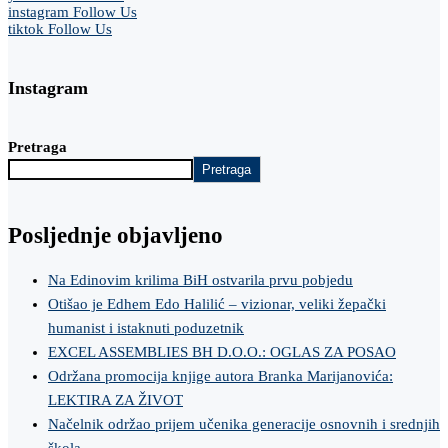
instagram
Follow Us
tiktok
Follow Us
Instagram
Pretraga
Pretraga
Posljednje objavljeno
Na Edinovim krilima BiH ostvarila prvu pobjedu
Otišao je Edhem Edo Halilić – vizionar, veliki žepački
humanist i istaknuti poduzetnik
EXCEL ASSEMBLIES BH D.O.O.: OGLAS ZA POSAO
Održana promocija knjige autora Branka Marijanovića:
LEKTIRA ZA ŽIVOT
Načelnik održao prijem učenika generacije osnovnih i srednjih
škola