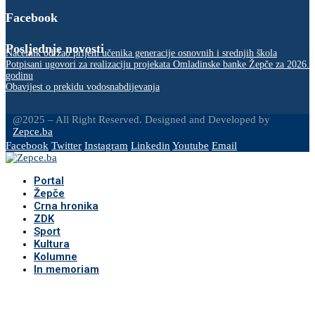
Facebook
Posljednje novosti
Načelnik održao prijem učenika generacije osnovnih i srednjih škola
Potpisani ugovori za realizaciju projekata Omladinske banke Žepče za 2026.
godinu
Obavijest o prekidu vodosnabdijevanja
@2025 – All Right Reserved. Designed and Developed by
Zepce.ba
Facebook
Twitter
Instagram
Linkedin
Youtube
Email
Portal
Žepče
Crna hronika
ZDK
Sport
Kultura
Kolumne
In memoriam