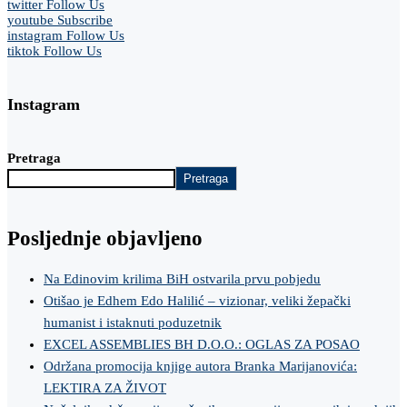
twitter
Follow Us
youtube
Subscribe
instagram
Follow Us
tiktok
Follow Us
Instagram
Pretraga
Pretraga
Posljednje objavljeno
Na Edinovim krilima BiH ostvarila prvu pobjedu
Otišao je Edhem Edo Halilić – vizionar, veliki žepački
humanist i istaknuti poduzetnik
EXCEL ASSEMBLIES BH D.O.O.: OGLAS ZA POSAO
Održana promocija knjige autora Branka Marijanovića:
LEKTIRA ZA ŽIVOT