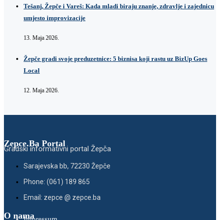
Tešanj, Žepče i Vareš: Kada mladi biraju znanje, zdravlje i zajednicu
umjesto improvizacije
13. Maja 2026.
Žepče gradi svoje preduzetnice: 5 biznisa koji rastu uz BizUp Goes
Local
12. Maja 2026.
Zepce.Ba Portal
Gradski informativni portal Žepča
Sarajevska bb, 72230 Žepče
Phone: (061) 189 865
Email: zepce @ zepce.ba
O nama
Impressum