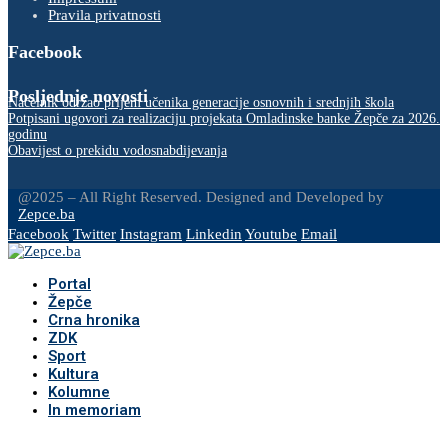
Pravila privatnosti
Facebook
Posljednje novosti
Načelnik održao prijem učenika generacije osnovnih i srednjih škola
Potpisani ugovori za realizaciju projekata Omladinske banke Žepče za 2026.
godinu
Obavijest o prekidu vodosnabdijevanja
@2025 – All Right Reserved. Designed and Developed by
Zepce.ba
Facebook
Twitter
Instagram
Linkedin
Youtube
Email
Portal
Žepče
Crna hronika
ZDK
Sport
Kultura
Kolumne
In memoriam