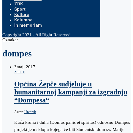
ZDK
Sport
Kultura
Kolumne
In memoriam
Copyright 2021 - All Right Reserved
Oznaka:
dompes
3
maj, 2017
ŽEPČE
Općina Žepče sudjeluje u
humanitarnoj kampanji za izgradnju
“Dompesa“
Autor:
Urednik
Kuća kruha i duha (Domus panis et spiritus) odnosno Dompes
projekt je u sklopu kojega će biti Studentski dom sv. Marije