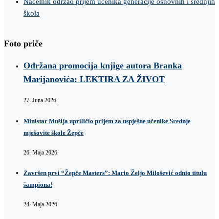
Načelnik održao prijem učenika generacije osnovnih i srednjih
škola
Foto priče
Održana promocija knjige autora Branka
Marijanovića: LEKTIRA ZA ŽIVOT
27. Juna 2026.
Ministar Mušija upriličio prijem za uspješne učenike Srednje
mješovite škole Žepče
26. Maja 2026.
Završen prvi “Žepče Masters”: Mario Željo Milošević odnio titulu
šampiona!
24. Maja 2026.