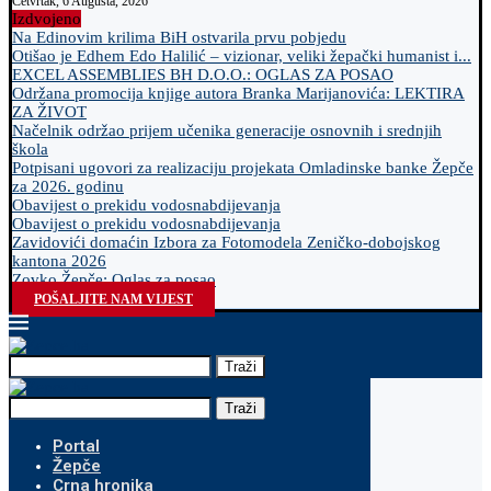
Četvrtak, 6 Augusta, 2026
Izdvojeno
Na Edinovim krilima BiH ostvarila prvu pobjedu
Otišao je Edhem Edo Halilić – vizionar, veliki žepački humanist i...
EXCEL ASSEMBLIES BH D.O.O.: OGLAS ZA POSAO
Održana promocija knjige autora Branka Marijanovića: LEKTIRA
ZA ŽIVOT
Načelnik održao prijem učenika generacije osnovnih i srednjih
škola
Potpisani ugovori za realizaciju projekata Omladinske banke Žepče
za 2026. godinu
Obavijest o prekidu vodosnabdijevanja
Obavijest o prekidu vodosnabdijevanja
Zavidovići domaćin Izbora za Fotomodela Zeničko-dobojskog
kantona 2026
Zovko Žepče: Oglas za posao
POŠALJITE NAM VIJEST
Traži
Traži
Portal
Žepče
Crna hronika