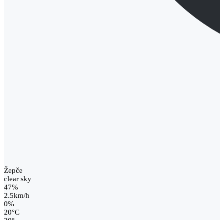
Žepče
clear sky
47%
2.5km/h
0%
20
°
C