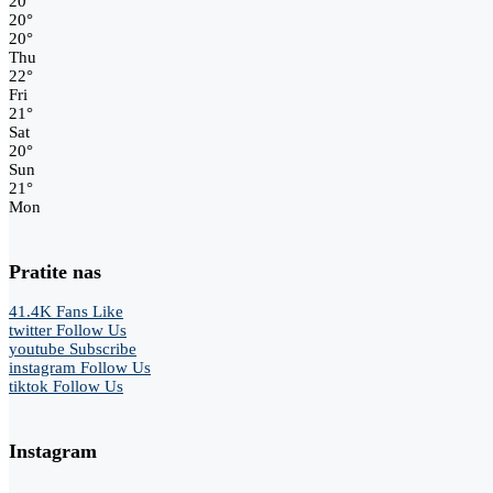
20
°
20
°
20
°
Thu
22
°
Fri
21
°
Sat
20
°
Sun
21
°
Mon
Pratite nas
41.4K
Fans
Like
twitter
Follow Us
youtube
Subscribe
instagram
Follow Us
tiktok
Follow Us
Instagram