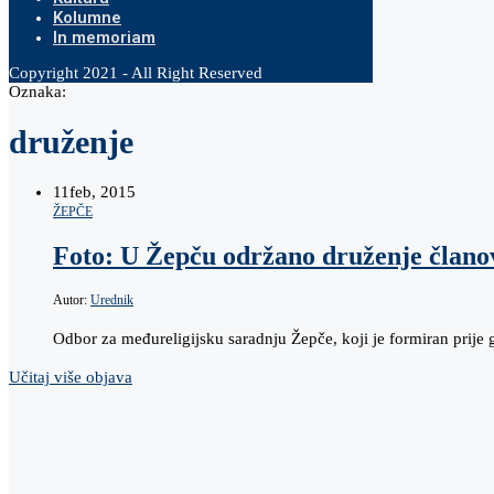
Kolumne
In memoriam
Copyright 2021 - All Right Reserved
Oznaka:
druženje
11
feb, 2015
ŽEPČE
Foto: U Žepču održano druženje član
Autor:
Urednik
Odbor za međureligijsku saradnju Žepče, koji je formiran prije 
Učitaj više objava