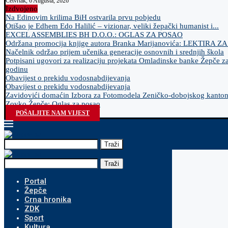
Četvrtak, 6 Augusta, 2026
Izdvojeno
Na Edinovim krilima BiH ostvarila prvu pobjedu
Otišao je Edhem Edo Halilić – vizionar, veliki žepački humanist i...
EXCEL ASSEMBLIES BH D.O.O.: OGLAS ZA POSAO
Održana promocija knjige autora Branka Marijanovića: LEKTIRA Z
Načelnik održao prijem učenika generacije osnovnih i srednjih škola
Potpisani ugovori za realizaciju projekata Omladinske banke Žepče z
godinu
Obavijest o prekidu vodosnabdijevanja
Obavijest o prekidu vodosnabdijevanja
Zavidovići domaćin Izbora za Fotomodela Zeničko-dobojskog kanto
Zovko Žepče: Oglas za posao
POŠALJITE NAM VIJEST
Traži
Traži
Portal
Žepče
Crna hronika
ZDK
Sport
Kultura