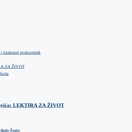
 i istaknuti poduzetnik
IRA ZA ŽIVOT
škola
anovića: LEKTIRA ZA ŽIVOT
 škole Žepče