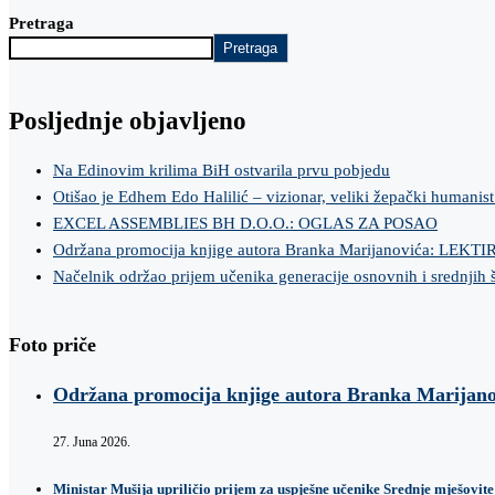
Pretraga
Pretraga
Posljednje objavljeno
Na Edinovim krilima BiH ostvarila prvu pobjedu
Otišao je Edhem Edo Halilić – vizionar, veliki žepački humanist
EXCEL ASSEMBLIES BH D.O.O.: OGLAS ZA POSAO
Održana promocija knjige autora Branka Marijanovića: LEKT
Načelnik održao prijem učenika generacije osnovnih i srednjih 
Foto priče
Održana promocija knjige autora Branka Marij
27. Juna 2026.
Ministar Mušija upriličio prijem za uspješne učenike Srednje mješovite