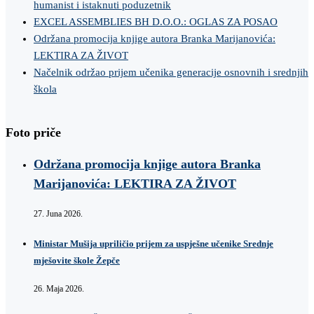
humanist i istaknuti poduzetnik
EXCEL ASSEMBLIES BH D.O.O.: OGLAS ZA POSAO
Održana promocija knjige autora Branka Marijanovića:
LEKTIRA ZA ŽIVOT
Načelnik održao prijem učenika generacije osnovnih i srednjih
škola
Foto priče
Održana promocija knjige autora Branka
Marijanovića: LEKTIRA ZA ŽIVOT
27. Juna 2026.
Ministar Mušija upriličio prijem za uspješne učenike Srednje
mješovite škole Žepče
26. Maja 2026.