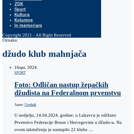
ZDK
Sport
Kultura
Kolumne
In memoriam
Copyright 2021 - All Right Reserved
Oznaka:
džudo klub mahnjača
16
apr, 2024
SPORT
Foto: Odličan nastup žepačkih
džudista na Federalnom prvenstvu
Autor:
Urednik
U nedjelju, 14.04.2024. godine, u Lukavcu je održano
Prvenstvo Federacije Bosne i Hercegovine u džudo-u. Na
ovom takmičenju je nastupilo 22 kluba …