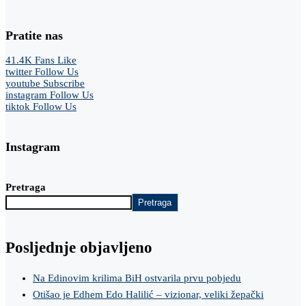
Pratite nas
41.4K
Fans
Like
twitter
Follow Us
youtube
Subscribe
instagram
Follow Us
tiktok
Follow Us
Instagram
Pretraga
Pretraga
Posljednje objavljeno
Na Edinovim krilima BiH ostvarila prvu pobjedu
Otišao je Edhem Edo Halilić – vizionar, veliki žepački