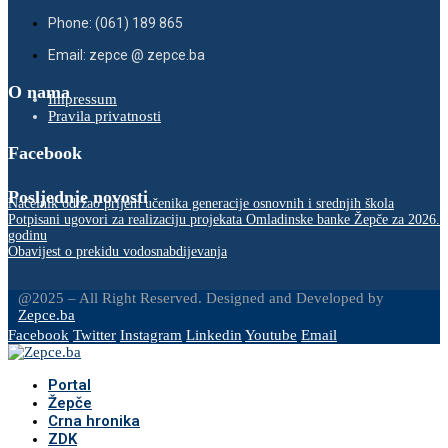
Phone: (061) 189 865
Email: zepce @ zepce.ba
O nama
Impressum
Pravila privatnosti
Facebook
Posljednje novosti
Načelnik održao prijem učenika generacije osnovnih i srednjih škola
Potpisani ugovori za realizaciju projekata Omladinske banke Žepče za 2026.
godinu
Obavijest o prekidu vodosnabdijevanja
@2025 – All Right Reserved. Designed and Developed by
Zepce.ba
Facebook
Twitter
Instagram
Linkedin
Youtube
Email
Portal
Žepče
Crna hronika
ZDK