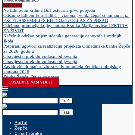
Subota, 8 Augusta, 2026
Izdvojeno
Na Edinovim krilima BiH ostvarila prvu pobjedu
Otišao je Edhem Edo Halilić – vizionar, veliki žepački humanist i...
EXCEL ASSEMBLIES BH D.O.O.: OGLAS ZA POSAO
Održana promocija knjige autora Branka Marijanovića: LEKTIRA
ZA ŽIVOT
Načelnik održao prijem učenika generacije osnovnih i srednjih
škola
Potpisani ugovori za realizaciju projekata Omladinske banke Žepče
za 2026. godinu
Obavijest o prekidu vodosnabdijevanja
Obavijest o prekidu vodosnabdijevanja
Zavidovići domaćin Izbora za Fotomodela Zeničko-dobojskog
kantona 2026
Zovko Žepče: Oglas za posao
POŠALJITE NAM VIJEST
Traži
Traži
Portal
Žepče
Crna hronika