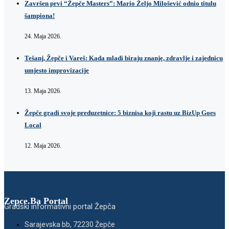
Završen prvi “Žepče Masters”: Mario Željo Milošević odnio titulu
šampiona!
24. Maja 2026.
Tešanj, Žepče i Vareš: Kada mladi biraju znanje, zdravlje i zajednicu
umjesto improvizacije
13. Maja 2026.
Žepče gradi svoje preduzetnice: 5 biznisa koji rastu uz BizUp Goes
Local
12. Maja 2026.
Zepce.Ba Portal
Gradski informativni portal Žepča
Sarajevska bb, 72230 Žepče