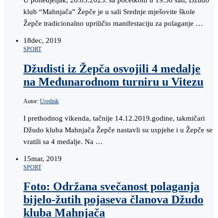
U ponedjeljak, 20.03.2023. sa početkom u 19:30 sati, Džudo
klub “Mahnjača” Žepče je u sali Srednje mješovite škole
Žepče tradicionalno upriličio manifestaciju za polaganje …
18
dec, 2019
SPORT
Džudisti iz Žepča osvojili 4 medalje
na Međunarodnom turniru u Vitezu
Autor:
Urednik
I prethodnog vikenda, tačnije 14.12.2019.godine, takmičari
Džudo kluba Mahnjača Žepče nastavli su uspjehe i u Žepče se
vratili sa 4 medalje. Na …
15
mar, 2019
SPORT
Foto: Održana svečanost polaganja
bijelo-žutih pojaseva članova Džudo
kluba Mahnjača