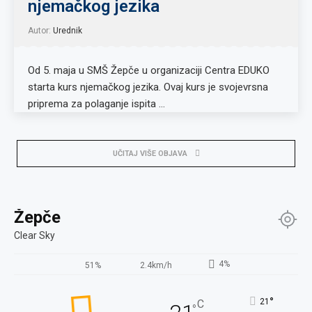
njemačkog jezika
Autor:
Urednik
Od 5. maja u SMŠ Žepče u organizaciji Centra EDUKO
starta kurs njemačkog jezika. Ovaj kurs je svojevrsna
priprema za polaganje ispita …
UČITAJ VIŠE OBJAVA
Žepče
Clear Sky
4%
51%
2.4km/h
°
21
C
°