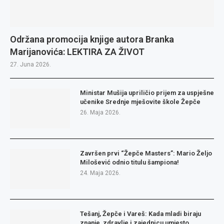
Održana promocija knjige autora Branka
Marijanovića: LEKTIRA ZA ŽIVOT
27. Juna 2026.
Ministar Mušija upriličio prijem za uspješne
učenike Srednje mješovite škole Žepče
26. Maja 2026.
Završen prvi “Žepče Masters”: Mario Željo
Milošević odnio titulu šampiona!
24. Maja 2026.
Tešanj, Žepče i Vareš: Kada mladi biraju
znanje, zdravlje i zajednicu umjesto