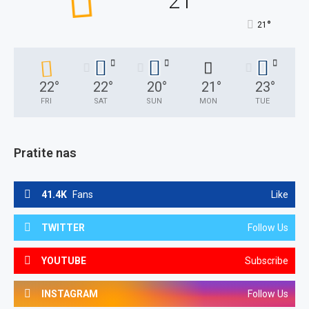
21
°
21
22
°
22
°
20
°
21
°
23
°
FRI
SAT
SUN
MON
TUE
Pratite nas
41.4K
Fans
Like
TWITTER
Follow Us
YOUTUBE
Subscribe
INSTAGRAM
Follow Us