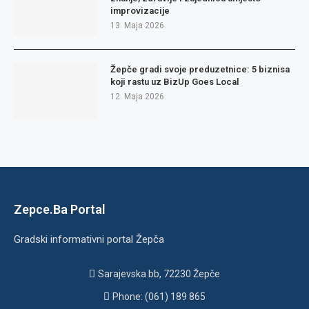
improvizacije
13. Maja 2026.
Žepče gradi svoje preduzetnice: 5 biznisa
koji rastu uz BizUp Goes Local
12. Maja 2026.
Zepce.Ba Portal
Gradski informativni portal Žepča
Sarajevska bb, 72230 Žepče
Phone: (061) 189 865