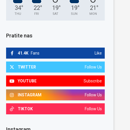
34
°
22
°
19
°
19
°
21
°
THU
FRI
SAT
SUN
MON
Pratite nas
41.4K
Fans
Like
TWITTER
Follow Us
YOUTUBE
Subscribe
INSTAGRAM
Follow Us
TIKTOK
Follow Us
Instagram