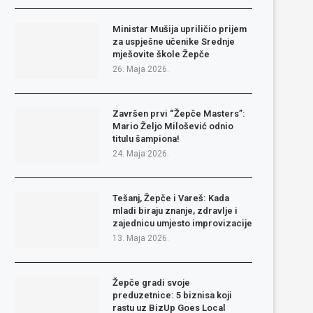
Ministar Mušija upriličio prijem
za uspješne učenike Srednje
mješovite škole Žepče
26. Maja 2026.
Završen prvi “Žepče Masters”:
Mario Željo Milošević odnio
titulu šampiona!
24. Maja 2026.
Tešanj, Žepče i Vareš: Kada
mladi biraju znanje, zdravlje i
zajednicu umjesto improvizacije
13. Maja 2026.
Žepče gradi svoje
preduzetnice: 5 biznisa koji
rastu uz BizUp Goes Local