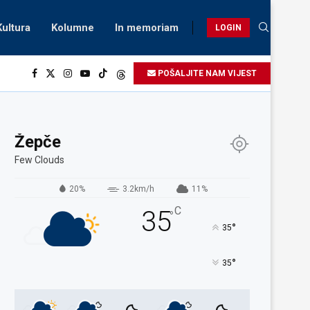
Kultura
Kolumne
In memoriam
LOGIN
POŠALJITE NAM VIJEST
Žepče
Few Clouds
20%
3.2km/h
11%
C
35
°
°
35
°
35