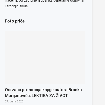
Načelnik održao prijem učenika generacije osnovnih
i srednjih škola
Foto priče
Održana promocija knjige autora Branka
Marijanovića: LEKTIRA ZA ŽIVOT
27. Juna 2026.