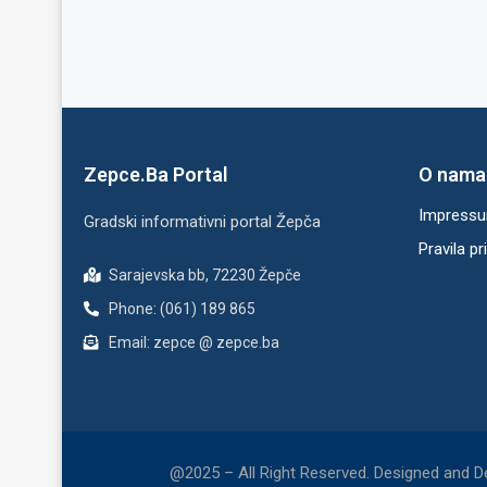
Zepce.Ba Portal
O nama
Impress
Gradski informativni portal Žepča
Pravila pr
Sarajevska bb, 72230 Žepče
Phone: (061) 189 865
Email: zepce @ zepce.ba
@2025 – All Right Reserved. Designed and 