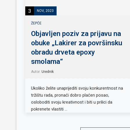
3
NOV, 2023
ŽEPČE
Objavljen poziv za prijavu na
obuke „Lakirer za površinsku
obradu drveta epoxy
smolama“
Autor:
Urednik
Ukoliko želite unaprijediti svoju konkurentnost na
tržištu rada, pronaći dobro plaćen posao,
osloboditi svoju kreativnost i biti u prilici da
pokrenete vlastiti …