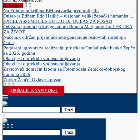
Četvrtak, 6 Augusta, 2026
Izdvojeno
Na Edinovim krilima BiH ostvarila prvu pobjedu
Otišao je Edhem Edo Halilić – vizionar, veliki žepački humanist i...
EXCEL ASSEMBLIES BH D.O.O.: OGLAS ZA POSAO
Održana promocija knjige autora Branka Marijanovića: LEKTIRA
ZA ŽIVOT
Načelnik održao prijem učenika generacije osnovnih i srednjih
škola
Potpisani ugovori za realizaciju projekata Omladinske banke Žepče
za 2026. godinu
Obavijest o prekidu vodosnabdijevanja
Obavijest o prekidu vodosnabdijevanja
Zavidovići domaćin Izbora za Fotomodela Zeničko-dobojskog
kantona 2026
Zovko Žepče: Oglas za posao
POŠALJITE NAM VIJEST
Traži
Traži