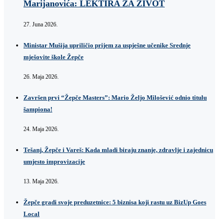
Marijanovića: LEKTIRA ZA ŽIVOT
27. Juna 2026.
Ministar Mušija upriličio prijem za uspješne učenike Srednje
mješovite škole Žepče
26. Maja 2026.
Završen prvi “Žepče Masters”: Mario Željo Milošević odnio titulu
šampiona!
24. Maja 2026.
Tešanj, Žepče i Vareš: Kada mladi biraju znanje, zdravlje i zajednicu
umjesto improvizacije
13. Maja 2026.
Žepče gradi svoje preduzetnice: 5 biznisa koji rastu uz BizUp Goes
Local