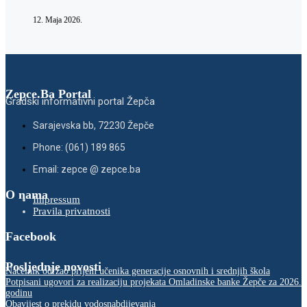
12. Maja 2026.
Zepce.Ba Portal
Gradski informativni portal Žepča
Sarajevska bb, 72230 Žepče
Phone: (061) 189 865
Email: zepce @ zepce.ba
O nama
Impressum
Pravila privatnosti
Facebook
Posljednje novosti
Načelnik održao prijem učenika generacije osnovnih i srednjih škola
Potpisani ugovori za realizaciju projekata Omladinske banke Žepče za 2026.
godinu
Obavijest o prekidu vodosnabdijevanja