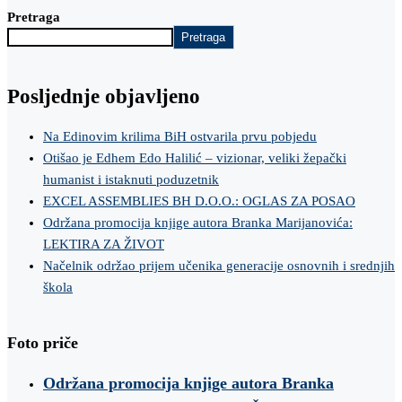
Pretraga
Pretraga
Posljednje objavljeno
Na Edinovim krilima BiH ostvarila prvu pobjedu
Otišao je Edhem Edo Halilić – vizionar, veliki žepački
humanist i istaknuti poduzetnik
EXCEL ASSEMBLIES BH D.O.O.: OGLAS ZA POSAO
Održana promocija knjige autora Branka Marijanovića:
LEKTIRA ZA ŽIVOT
Načelnik održao prijem učenika generacije osnovnih i srednjih
škola
Foto priče
Održana promocija knjige autora Branka