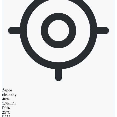
Žepče
clear sky
40%
1.7km/h
0%
25
°
C
25
°