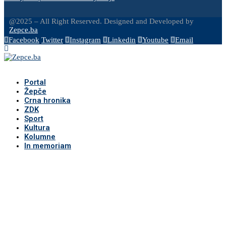
@2025 – All Right Reserved. Designed and Developed by
Zepce.ba
Facebook
Twitter
Instagram
Linkedin
Youtube
Email
Portal
Žepče
Crna hronika
ZDK
Sport
Kultura
Kolumne
In memoriam