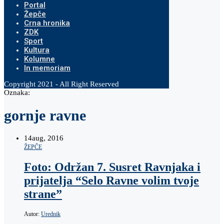
Portal
Žepče
Crna hronika
ZDK
Sport
Kultura
Kolumne
In memoriam
Copyright 2021 - All Right Reserved
Oznaka:
gornje ravne
14
aug, 2016
ŽEPČE
Foto: Održan 7. Susret Ravnjaka i
prijatelja “Selo Ravne volim tvoje
strane”
Autor:
Urednik