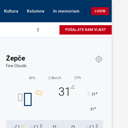
Kultura
Kolumne
In memoriam
LOGIN
POŠALJITE NAM VIJEST
Žepče
Few Clouds
23%
40%
2.8km/h
C
31
°
°
31
°
31