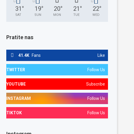
31
°
19
°
20
°
21
°
22
°
SAT
SUN
MON
TUE
WED
Pratite nas
41.4K
Fans
Like
TWITTER
Follow Us
YOUTUBE
Subscribe
INSTAGRAM
Follow Us
TIKTOK
Follow Us
Instagram