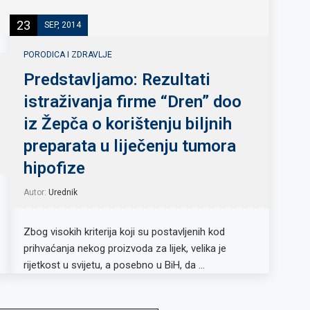
23
SEP, 2014
PORODICA I ZDRAVLJE
Predstavljamo: Rezultati
istraživanja firme “Dren” doo
iz Žepča o korištenju biljnih
preparata u liječenju tumora
hipofize
Autor:
Urednik
Zbog visokih kriterija koji su postavljenih kod
prihvaćanja nekog proizvoda za lijek, velika je
rijetkost u svijetu, a posebno u BiH, da …