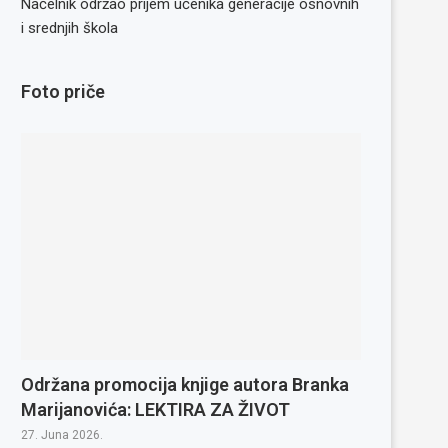
Načelnik održao prijem učenika generacije osnovnih
i srednjih škola
Foto priče
Održana promocija knjige autora Branka
Marijanovića: LEKTIRA ZA ŽIVOT
27. Juna 2026.