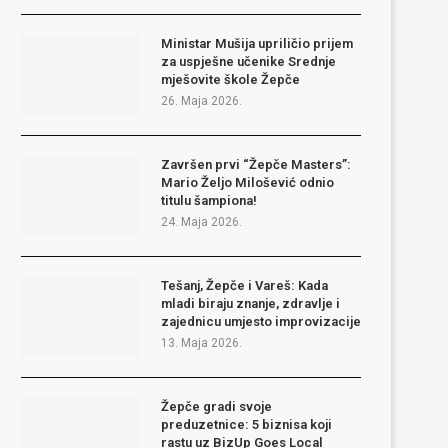
Ministar Mušija upriličio prijem
za uspješne učenike Srednje
mješovite škole Žepče
26. Maja 2026.
Završen prvi “Žepče Masters”:
Mario Željo Milošević odnio
titulu šampiona!
24. Maja 2026.
Tešanj, Žepče i Vareš: Kada
mladi biraju znanje, zdravlje i
zajednicu umjesto improvizacije
13. Maja 2026.
Žepče gradi svoje
preduzetnice: 5 biznisa koji
rastu uz BizUp Goes Local