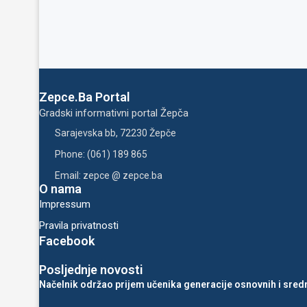
Zepce.Ba Portal
Gradski informativni portal Žepča
Sarajevska bb, 72230 Žepče
Phone: (061) 189 865
Email: zepce @ zepce.ba
O nama
Impressum
Pravila privatnosti
Facebook
Posljednje novosti
Načelnik održao prijem učenika generacije osnovnih i sredn