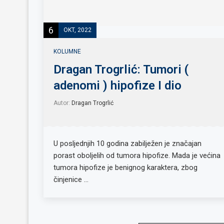
6
OKT, 2022
KOLUMNE
Dragan Trogrlić: Tumori (
adenomi ) hipofize I dio
Autor:
Dragan Trogrlić
U posljednjih 10 godina zabilježen je značajan
porast oboljelih od tumora hipofize. Mada je većina
tumora hipofize je benignog karaktera, zbog
činjenice …