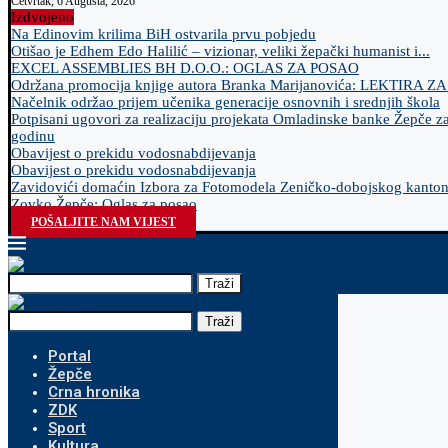
Četvrtak, 6 Augusta, 2026
Izdvojeno
Na Edinovim krilima BiH ostvarila prvu pobjedu
Otišao je Edhem Edo Halilić – vizionar, veliki žepački humanist i...
EXCEL ASSEMBLIES BH D.O.O.: OGLAS ZA POSAO
Održana promocija knjige autora Branka Marijanovića: LEKTIRA Z
Načelnik održao prijem učenika generacije osnovnih i srednjih škola
Potpisani ugovori za realizaciju projekata Omladinske banke Žepče z
godinu
Obavijest o prekidu vodosnabdijevanja
Obavijest o prekidu vodosnabdijevanja
Zavidovići domaćin Izbora za Fotomodela Zeničko-dobojskog kanto
Zovko Žepče: Oglas za posao
POŠALJITE NAM VIJEST
Traži
Traži
Portal
Žepče
Crna hronika
ZDK
Sport
Kultura