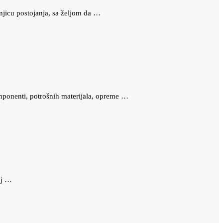
jicu postojanja, sa željom da …
mponenti, potrošnih materijala, opreme …
oj …