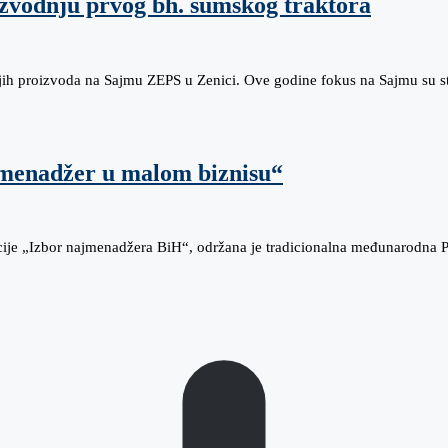
zvodnju prvog bh. šumskog traktora
ojih proizvoda na Sajmu ZEPS u Zenici. Ove godine fokus na Sajmu su s
 menadžer u malom biznisu“
acije „Izbor najmenadžera BiH“, održana je tradicionalna međunarodna 