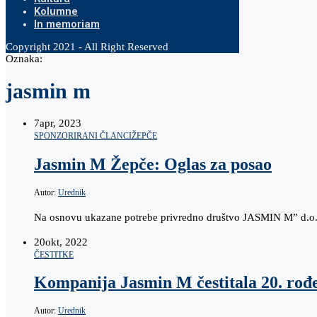
Kolumne
In memoriam
Copyright 2021 - All Right Reserved
Oznaka:
jasmin m
7
apr, 2023
SPONZORIRANI ČLANCI
ŽEPČE
Jasmin M Žepče: Oglas za posao
Autor:
Urednik
Na osnovu ukazane potrebe privredno društvo JASMIN M” d.o.o.
20
okt, 2022
ČESTITKE
Kompanija Jasmin M čestitala 20. rođ
Autor:
Urednik