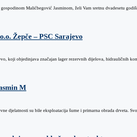
 gospodinom Malićbegović Jasminom, želi Vam sretnu dvadesetu godišn
o.o. Žepče – PSC Sarajevo
, koji objedinjava značajan lager rezervnih dijelova, hidrauličnih ko
Jasmin M
ne djelatnosti su bile eksploatacija šume i primarna obrada drveta. Sv