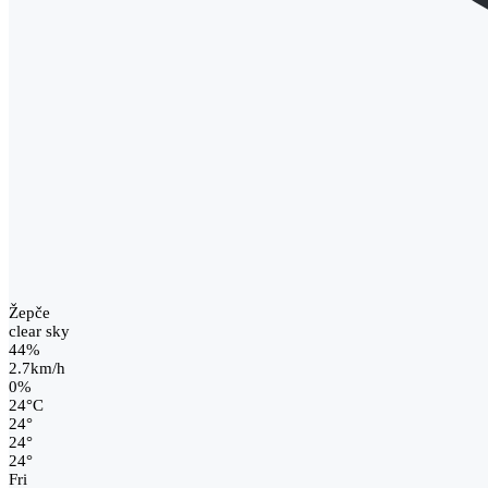
Žepče
clear sky
44%
2.7km/h
0%
24
°
C
24
°
24
°
24
°
Fri