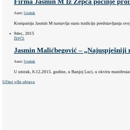
Firma Jasmin M Iz Žepča počinje proi
Autor:
Urednik
Kompanija Jasmin M nastavlja staru tradiciju predstavljanja sv
9
dec, 2015
ŽEPČE
Jasmin Malićbegović – „Najuspješniji
Autor:
Urednik
U utorak, 8.12.2015. godine, u Banjoj Luci, u okviru manifest
Učitaj više objava