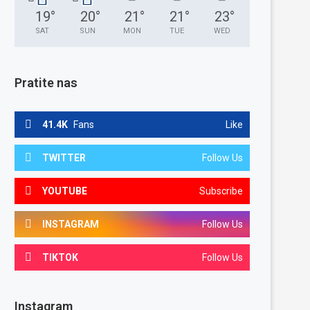
19
°
20
°
21
°
21
°
23
°
SAT
SUN
MON
TUE
WED
Pratite nas
41.4K
Fans
Like
TWITTER
Follow Us
YOUTUBE
Subscribe
INSTAGRAM
Follow Us
TIKTOK
Follow Us
Instagram