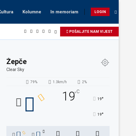
Kultura
Kolumne
In memoriam
LOGIN
POŠALJITE NAM VIJEST
Žepče
Clear Sky
79%
1.3km/h
2%
C
19
°
°
19
°
19