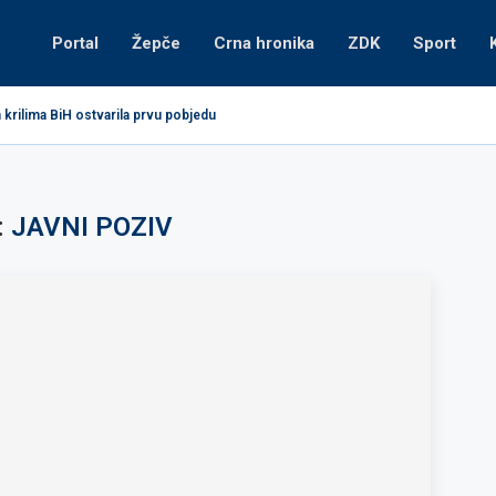
Portal
Žepče
Crna hronika
ZDK
Sport
krilima BiH ostvarila prvu pobjedu
:
JAVNI POZIV