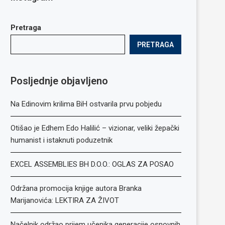
Pretraga
PRETRAGA
Posljednje objavljeno
Na Edinovim krilima BiH ostvarila prvu pobjedu
Otišao je Edhem Edo Halilić – vizionar, veliki žepački
humanist i istaknuti poduzetnik
EXCEL ASSEMBLIES BH D.O.O.: OGLAS ZA POSAO
Održana promocija knjige autora Branka
Marijanovića: LEKTIRA ZA ŽIVOT
Načelnik održao prijem učenika generacije osnovnih