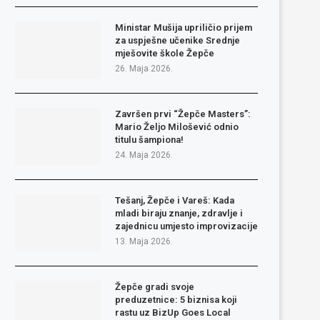
Ministar Mušija upriličio prijem
za uspješne učenike Srednje
mješovite škole Žepče
26. Maja 2026.
Završen prvi “Žepče Masters”:
Mario Željo Milošević odnio
titulu šampiona!
24. Maja 2026.
Tešanj, Žepče i Vareš: Kada
mladi biraju znanje, zdravlje i
zajednicu umjesto improvizacije
13. Maja 2026.
Žepče gradi svoje
preduzetnice: 5 biznisa koji
rastu uz BizUp Goes Local